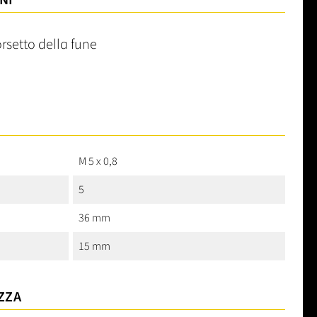
NI
orsetto della fune
M 5 x 0,8
5
36 mm
15 mm
ZZA