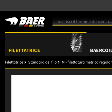
FILETTATRICE
BAERCOIL
Filettatrice
Standard del filo
M - filettatura metrica regola
Salta la galleria di immagini