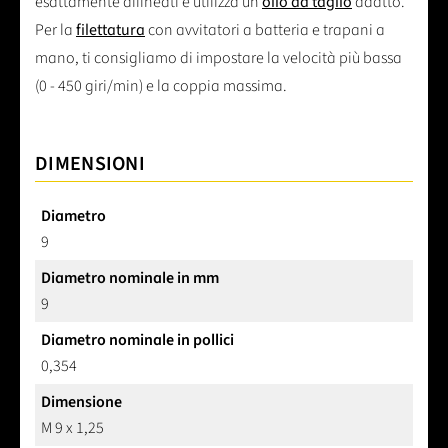
esattamente allineati e utilizza un
olio da taglio
adatto.
Per la
filettatura
con avvitatori a batteria e trapani a
mano, ti consigliamo di impostare la velocità più bassa
(0 - 450 giri/min) e la coppia massima.
DIMENSIONI
Diametro
9
Diametro nominale in mm
9
Diametro nominale in pollici
0,354
Dimensione
M 9 x 1,25