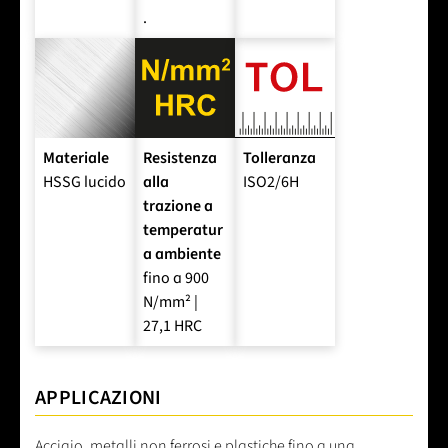
.
Materiale
Resistenza
Tolleranza
HSSG lucido
alla
ISO2/6H
trazione a
temperatur
a ambiente
fino a 900
N/mm² |
27,1 HRC
APPLICAZIONI
Acciaio, metalli non ferrosi e plastiche fino a una