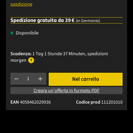
spedizione
Spedizione gratuita da 39 €
(in Germania)
Disponibile
Scadenza:
1 Tag 1 Stunde 37 Minuten
, spedizioni
morgen
Quantità del prodotto: inserisci la quantità desiderata o usa 
Nel carrello
Creare un'offerta in formato PDF
EAN
4058462029936
Codice prod
111201010