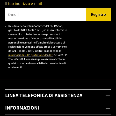
Il tuo indirizzo e-mail
Registro
Bitte geben Sie eine gültige E-Mail-Adresse ein.
Desidero ricevere la newsletter del BAER Shop,
Bitte akzeptieren Sie
gestito da BAER Tools GmbH, ed essere informato
die
via e-mail su offerte, tendenze e promozioni. La
memorizzazione e l'elaborazione di tutti i dati
Datenschutzerklärung,
personali trasmessi nell'ambito del processo di
um sich anzumelden.
registrazione vengono effettuate esclusivamente
da BAER Tools GmbH. Inoltre, si applicano le
informazioni sulla protezione dei dati
della BAER
Tools GmbH. Il consenso può essere revocato in
qualsiasi momento con effetto futuro alla fine di
ogni e-mail..
LINEA TELEFONICA DI ASSISTENZA
INFORMAZIONI