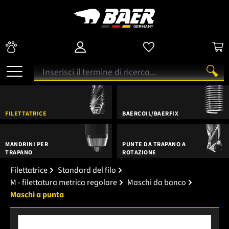
FILETTATRICE
BAERCOIL/BAERFIX
MANDRINI PER
PUNTE DA TRAPANO A
TRAPANO
ROTAZIONE
Filettatrice
Standard del filo
M - filettatura metrica regolare
Maschi da banco
Maschi a punta
Salta la galleria di immagini