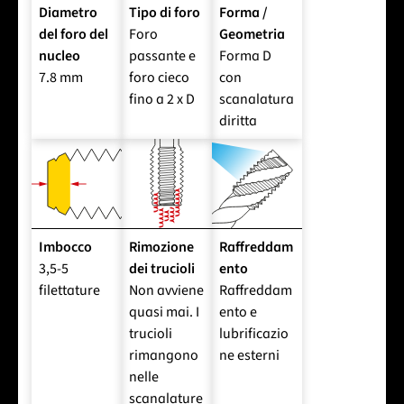
Diametro
Tipo di foro
Forma /
del foro del
Foro
Geometria
nucleo
passante e
Forma D
7.8 mm
foro cieco
con
fino a 2 x D
scanalatura
diritta
Imbocco
Rimozione
Raffreddam
3,5-5
dei trucioli
ento
filettature
Non avviene
Raffreddam
quasi mai. I
ento e
trucioli
lubrificazio
rimangono
ne esterni
nelle
scanalature