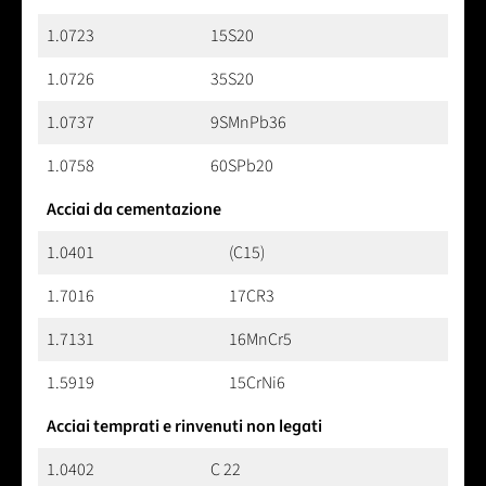
1.0723
15S20
1.0726
35S20
1.0737
9SMnPb36
1.0758
60SPb20
Acciai da cementazione
1.0401
(C15)
1.7016
17CR3
1.7131
16MnCr5
1.5919
15CrNi6
Acciai temprati e rinvenuti non legati
1.0402
C 22