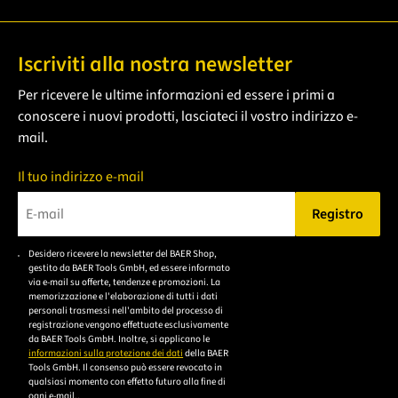
Iscriviti alla nostra newsletter
Per ricevere le ultime informazioni ed essere i primi a
conoscere i nuovi prodotti, lasciateci il vostro indirizzo e-
mail.
Il tuo indirizzo e-mail
Registro
Bitte geben Sie eine gültige E-Mail-Adresse ein.
Desidero ricevere la newsletter del BAER Shop,
Bitte akzeptieren Sie
gestito da BAER Tools GmbH, ed essere informato
die
via e-mail su offerte, tendenze e promozioni. La
memorizzazione e l'elaborazione di tutti i dati
Datenschutzerklärung,
personali trasmessi nell'ambito del processo di
um sich anzumelden.
registrazione vengono effettuate esclusivamente
da BAER Tools GmbH. Inoltre, si applicano le
informazioni sulla protezione dei dati
della BAER
Tools GmbH. Il consenso può essere revocato in
qualsiasi momento con effetto futuro alla fine di
ogni e-mail..