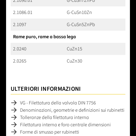
2.1090.01
G-CuSn7ZnPb
2.1086.01
G-CuSn10Zn
2.1097
G-CuSn5ZnPb
Rame puro, rame a bassa lega
2.0240
CuZn15
2.0265
CuZn30
ULTERIORI INFORMAZIONI
VG - Filettatura della valvola DIN 7756
Denominazioni, geometrie e definizioni sui rubinetti
Tolleranze della filettatura interna
Filettatura interna e foro centrale dimensioni
Forme di smusso per rubinetti