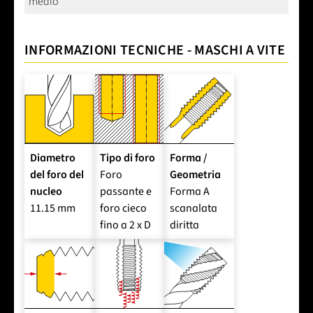
medio
INFORMAZIONI TECNICHE - MASCHI A VITE
Diametro
Tipo di foro
Forma /
del foro del
Foro
Geometria
nucleo
passante e
Forma A
11.15 mm
foro cieco
scanalata
fino a 2 x D
diritta