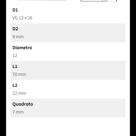
D1
VG 12 x 26
D2
9 mm
Diametro
12
L1
70 mm
L2
22 mm
Quadrato
7 mm