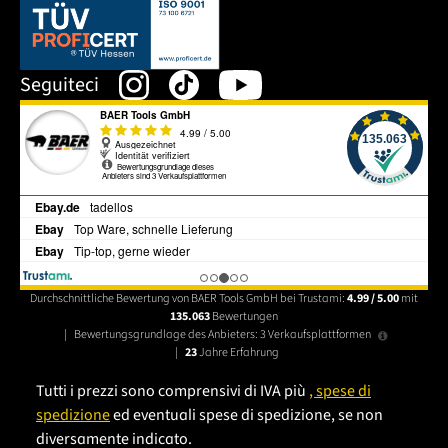
Dieser Link öffnet sich in einem neuen Tab.
Seguiteci
Durchschnittliche Bewertung von BAER Tools GmbH bei Trustami:
4.99 / 5.00
mit
135.063
Bewertungen
|
Bewertungsgrundlage des Anbieters: 3 Verkaufsplattformen
|
23
Jahre Erfahrung
Tutti i prezzi sono comprensivi di IVA più
, spese di
spedizione
ed eventuali spese di spedizione, se non
diversamente indicato.