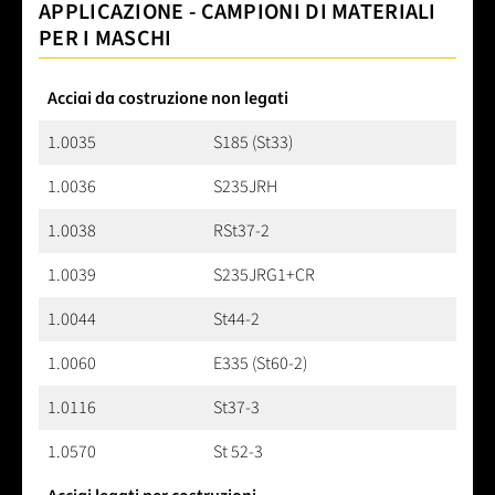
APPLICAZIONE - CAMPIONI DI MATERIALI
PER I MASCHI
Acciai da costruzione non legati
1.0035
S185 (St33)
1.0036
S235JRH
1.0038
RSt37-2
1.0039
S235JRG1+CR
1.0044
St44-2
1.0060
E335 (St60-2)
1.0116
St37-3
1.0570
St 52-3