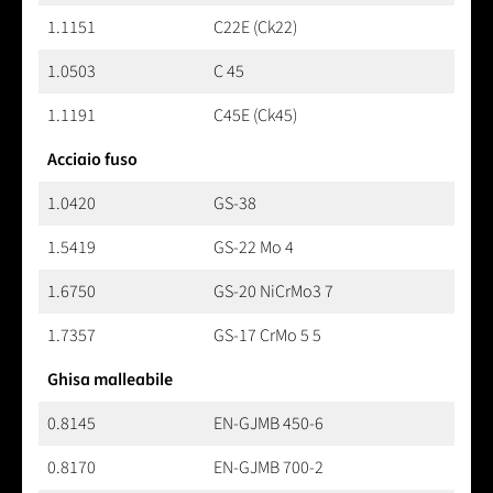
1.1151
C22E (Ck22)
1.0503
C 45
1.1191
C45E (Ck45)
Acciaio fuso
1.0420
GS-38
1.5419
GS-22 Mo 4
1.6750
GS-20 NiCrMo3 7
1.7357
GS-17 CrMo 5 5
Ghisa malleabile
0.8145
EN-GJMB 450-6
0.8170
EN-GJMB 700-2