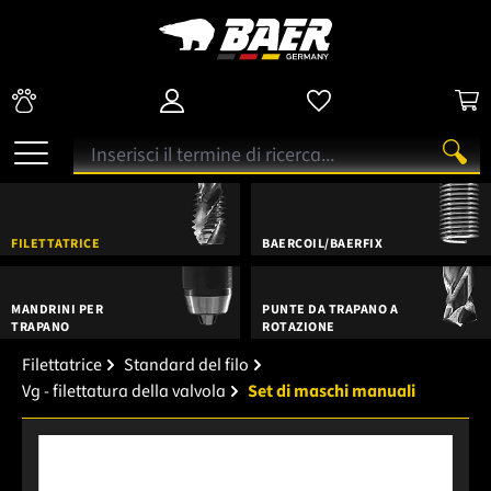
FILETTATRICE
BAERCOIL/BAERFIX
MANDRINI PER
PUNTE DA TRAPANO A
TRAPANO
ROTAZIONE
Filettatrice
Standard del filo
Vg - filettatura della valvola
Set di maschi manuali
Salta la galleria di immagini