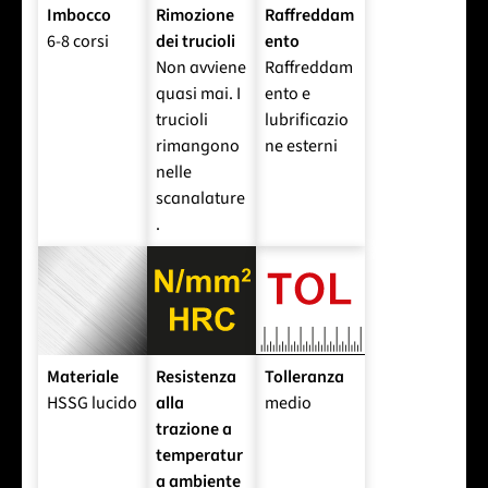
Imbocco
Rimozione
Raffreddam
6-8 corsi
dei trucioli
ento
Non avviene
Raffreddam
quasi mai. I
ento e
trucioli
lubrificazio
rimangono
ne esterni
nelle
scanalature
.
Materiale
Resistenza
Tolleranza
HSSG lucido
alla
medio
trazione a
temperatur
a ambiente