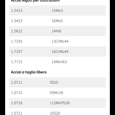
Acciai legati per costruzioni
1.5415
15Mo3
1.5423
16Mo5
1.5622
14Ni6
1.7335
13CrMo44
1.7337
16CrMo44
1.7715
14MoV63
Acciai a taglio libero
1.0711
9S20
1.0715
9SMn28
1.0718
11SMnPb30
1.0721
10S20