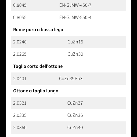
0.8045
EN-GJMW-450-7
0.8055
EN-GJMW-550-4
Rame puro a bassa lega
2.0240
CuZn15
2.0265
CuZn30
Taglio corto dell'ottone
2.0401
CuZn39Pb3
Ottone a taglio lungo
2.0321
CuZn37
2.0335
CuZn36
2.0360
CuZn40