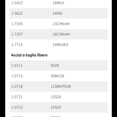
1.5423
16Mo5
1.5622
14Ni6
1.7335
13CrMo44
1.7337
16CrMo44
1.7715
14MoV63
Acciai a taglio libero
1.0711
9S20
1.0715
9SMn28
1.0718
11SMnPb30
1.0721
10S20
1.0723
15S20