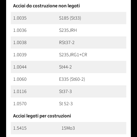
Acciai da costruzione non legati
1.0035
S185 (St33)
1.0036
S235JRH
1.0038
RSt37-2
1.0039
S235JRG1+CR
1.0044
St44-2
1.0060
E335 (St60-2)
1.0116
St37-3
1.0570
St 52-3
Acciai legati per costruzioni
1.5415
15Mo3