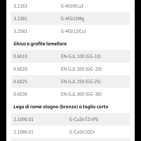
3.2163
G-AlSi9Cu3
3.2381
G-AlSi10Mg
3.2583
G-AlSi12(Cu)
Ghisa a grafite lamellare
0.6010
EN-GJL 100 (GG-10)
0.6020
EN-GJL 200 (GG -20)
0.6025
EN-GJL 250 (GG-25)
0.6030
EN-GJL 300 (GG -30)
Lega di rame-stagno (bronzo) a taglio corto
2.1090.01
G-CuSn7ZnPb
2.1086.01
G-CuSn10Zn