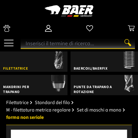
FILETTATRICE
BAERCOIL/BAERFIX
MANDRINI PER
PUNTE DA TRAPANO A
TRAPANO
ROTAZIONE
Filettatrice
Standard del filo
M - filettatura metrica regolare
Set di maschi a mano
forma non seriale
Salta la galleria di immagini