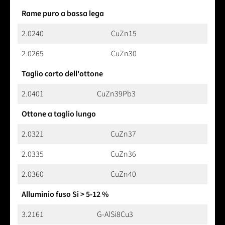
Rame puro a bassa lega
2.0240
CuZn15
2.0265
CuZn30
Taglio corto dell'ottone
2.0401
CuZn39Pb3
Ottone a taglio lungo
2.0321
CuZn37
2.0335
CuZn36
2.0360
CuZn40
Alluminio fuso Si > 5-12 %
3.2161
G-AlSi8Cu3