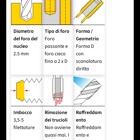
Diametro
Tipo di foro
Forma /
del foro del
Foro
Geometria
nucleo
passante e
Forma D
2.5 mm
foro cieco
con
fino a 2 x D
scanalatura
diritta
Imbocco
Rimozione
Raffreddam
3,5-5
dei trucioli
ento
filettature
Non avviene
Raffreddam
quasi mai. I
ento e