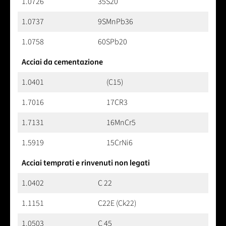
1.0726
35S20
1.0737
9SMnPb36
1.0758
60SPb20
Acciai da cementazione
1.0401
(C15)
1.7016
17CR3
1.7131
16MnCr5
1.5919
15CrNi6
Acciai temprati e rinvenuti non legati
1.0402
C 22
1.1151
C22E (Ck22)
1.0503
C 45