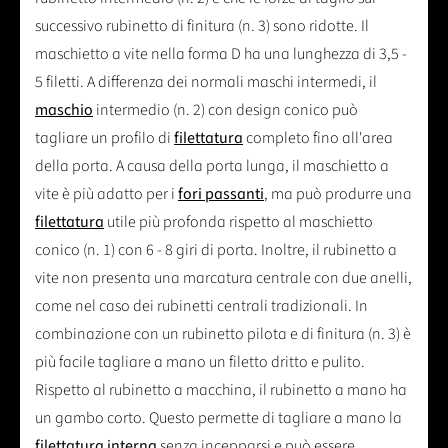
successivo rubinetto di finitura (n. 3) sono ridotte. Il
maschietto a vite nella forma D ha una lunghezza di 3,5 -
5 filetti. A differenza dei normali maschi intermedi, il
maschio
intermedio (n. 2) con design conico può
tagliare un profilo di
filettatura
completo fino all'area
della porta. A causa della porta lunga, il maschietto a
vite è più adatto per i
fori passanti
, ma può produrre una
filettatura
utile più profonda rispetto al maschietto
conico (n. 1) con 6 - 8 giri di porta. Inoltre, il rubinetto a
vite non presenta una marcatura centrale con due anelli,
come nel caso dei rubinetti centrali tradizionali. In
combinazione con un rubinetto pilota e di finitura (n. 3) è
più facile tagliare a mano un filetto dritto e pulito.
Rispetto al rubinetto a macchina, il rubinetto a mano ha
un gambo corto. Questo permette di tagliare a mano la
filettatura interna
senza incepparsi e può essere