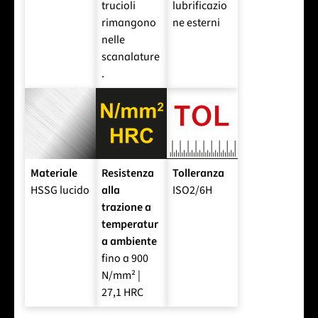
trucioli
lubrificazio
rimangono
ne esterni
nelle
scanalature
.
Materiale
Resistenza
Tolleranza
HSSG lucido
alla
ISO2/6H
trazione a
temperatur
a ambiente
fino a 900
N/mm² |
27,1 HRC