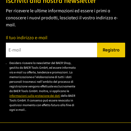
Iscriviti alla nostra newsletter
Per ricevere le ultime informazioni ed essere i primi a
conoscere i nuovi prodotti, lasciateci il vostro indirizzo e-
mail.
Il tuo indirizzo e-mail
Registro
Bitte geben Sie eine gültige E-Mail-Adresse ein.
Desidero ricevere la newsletter del BAER Shop,
Bitte akzeptieren Sie
gestito da BAER Tools GmbH, ed essere informato
die
via e-mail su offerte, tendenze e promozioni. La
memorizzazione e l'elaborazione di tutti i dati
Datenschutzerklärung,
personali trasmessi nell'ambito del processo di
um sich anzumelden.
registrazione vengono effettuate esclusivamente
da BAER Tools GmbH. Inoltre, si applicano le
informazioni sulla protezione dei dati
della BAER
Tools GmbH. Il consenso può essere revocato in
qualsiasi momento con effetto futuro alla fine di
ogni e-mail..