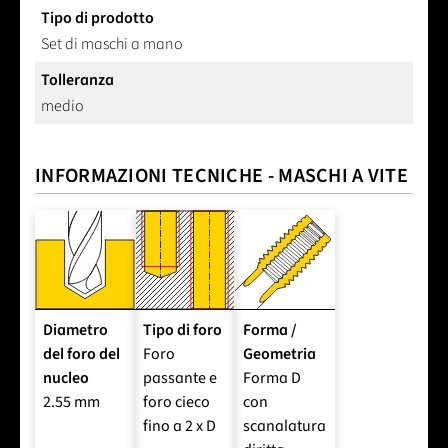
Tipo di prodotto
Set di maschi a mano
Tolleranza
medio
INFORMAZIONI TECNICHE - MASCHI A VITE
Diametro
Tipo di foro
Forma /
del foro del
Foro
Geometria
nucleo
passante e
Forma D
2.55 mm
foro cieco
con
fino a 2 x D
scanalatura