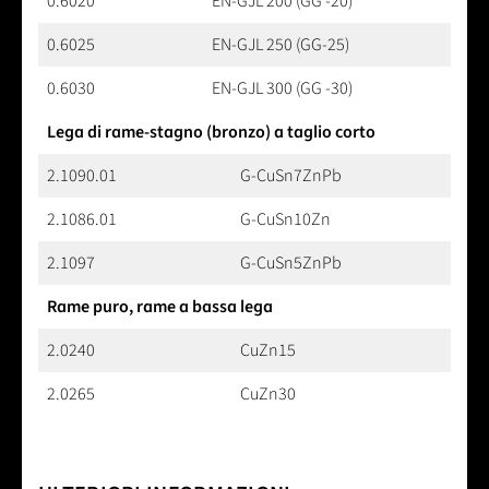
0.6020
EN-GJL 200 (GG -20)
0.6025
EN-GJL 250 (GG-25)
0.6030
EN-GJL 300 (GG -30)
Lega di rame-stagno (bronzo) a taglio corto
2.1090.01
G-CuSn7ZnPb
2.1086.01
G-CuSn10Zn
2.1097
G-CuSn5ZnPb
Rame puro, rame a bassa lega
2.0240
CuZn15
2.0265
CuZn30