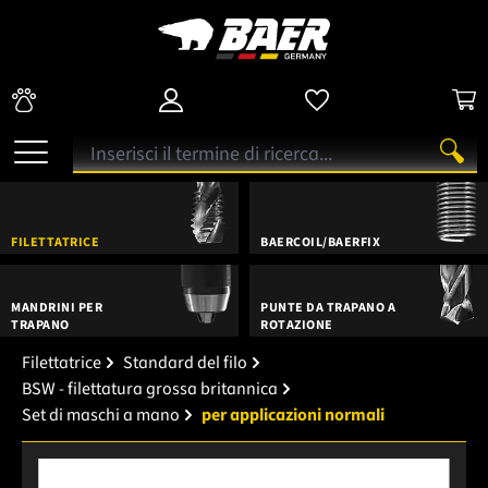
FILETTATRICE
BAERCOIL/BAERFIX
MANDRINI PER
PUNTE DA TRAPANO A
TRAPANO
ROTAZIONE
Filettatrice
Standard del filo
BSW - filettatura grossa britannica
Set di maschi a mano
per applicazioni normali
Salta la galleria di immagini