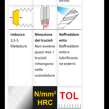
diritta
Imbocco
Rimozione
Raffreddam
3,5-5
dei trucioli
ento
filettature
Non avviene
Raffreddam
quasi mai. I
ento e
trucioli
lubrificazio
rimangono
ne esterni
nelle
scanalature
.