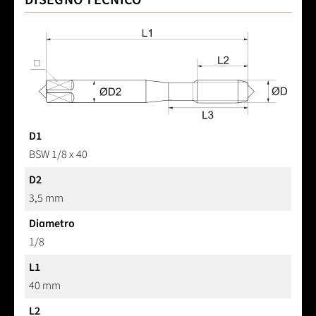
DISEGNO TECNICO
D1
BSW 1/8 x 40
D2
3,5 mm
Diametro
1/8
L1
40 mm
L2