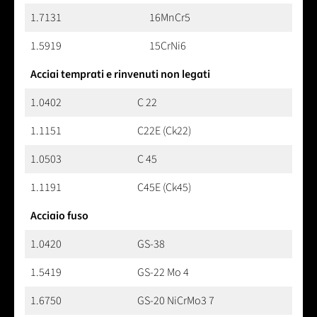
1.7131
16MnCr5
1.5919
15CrNi6
Acciai temprati e rinvenuti non legati
1.0402
C 22
1.1151
C22E (Ck22)
1.0503
C 45
1.1191
C45E (Ck45)
Acciaio fuso
1.0420
GS-38
1.5419
GS-22 Mo 4
1.6750
GS-20 NiCrMo3 7