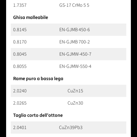
1.7357
GS-17 CrMo 5 5
Ghisa malleabile
0.8145
EN-GJMB 450-6
0.8170
EN-GJMB 700-2
0.8045
EN-GJMW-450-7
0.8055
EN-GJMW-550-4
Rame puro a bassa lega
2.0240
CuZn15
2.0265
CuZn30
Taglio corto dell'ottone
2.0401
CuZn39Pb3