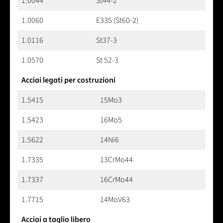
1.0044
St44-2
1.0060
E335 (St60-2)
1.0116
St37-3
1.0570
St 52-3
Acciai legati per costruzioni
1.5415
15Mo3
1.5423
16Mo5
1.5622
14Ni6
1.7335
13CrMo44
1.7337
16CrMo44
1.7715
14MoV63
Acciai a taglio libero