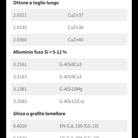
Ottone a taglio lungo
2.0321
CuZn37
2.0335
CuZn36
2.0360
CuZn40
Alluminio fuso Si > 5-12 %
3.2161
G-AlSi8Cu3
3.2163
G-AlSi9Cu3
3.2381
G-AlSi10Mg
3.2583
G-AlSi12(Cu)
Ghisa a grafite lamellare
0.6010
EN-GJL 100 (GG-10)