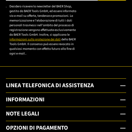
Bitte geben Sie eine gültige E-Mail-Adresse ein.
Desidero ricevere la newsletter del BAER Shop,
Bitte akzeptieren Sie
gestito da BAER Tools GmbH, ed essere informato
die
via e-mail su offerte, tendenze e promozioni. La
memorizzazione e l'elaborazione di tutti i dati
Datenschutzerklärung,
personali trasmessi nell'ambito del processo di
um sich anzumelden.
registrazione vengono effettuate esclusivamente
da BAER Tools GmbH. Inoltre, si applicano le
informazioni sulla protezione dei dati
della BAER
Tools GmbH. Il consenso può essere revocato in
qualsiasi momento con effetto futuro alla fine di
ogni e-mail..
LINEA TELEFONICA DI ASSISTENZA
INFORMAZIONI
NOTE LEGALI
OPZIONI DI PAGAMENTO