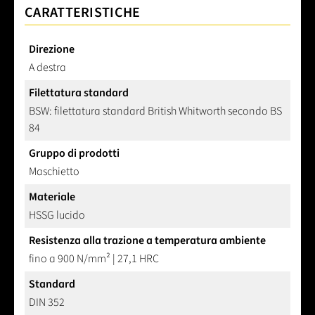
CARATTERISTICHE
Direzione
A destra
Filettatura standard
BSW: filettatura standard British Whitworth secondo BS
84
Gruppo di prodotti
Maschietto
Materiale
HSSG lucido
Resistenza alla trazione a temperatura ambiente
fino a 900 N/mm² | 27,1 HRC
Standard
DIN 352