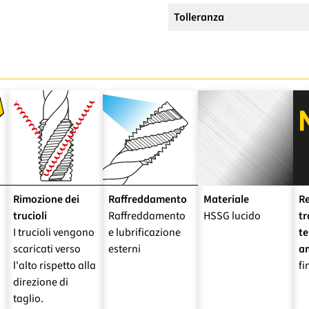
Tolleranza
Rimozione dei
Raffreddamento
Materiale
Re
trucioli
Raffreddamento
HSSG lucido
tr
I trucioli vengono
e lubrificazione
t
scaricati verso
esterni
a
l'alto rispetto alla
fi
direzione di
taglio.