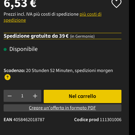
6,53 €
Prezzi incl. IVA più costi di spedizione
più costi di
spedizione
Spedizione gratuita da 39 €
(in Germania)
Disponibile
Scadenza:
20 Stunden 52 Minuten
, spedizioni
morgen
Quantità del prodotto: inserisci la quantità desiderata o usa i p
Nel carrello
Creare un'offerta in formato PDF
EAN
4058462018787
Codice prod
111301006