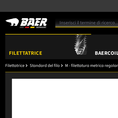
FILETTATRICE
BAERCOIL
Filettatrice
Standard del filo
M - filettatura metrica regola
Salta la galleria di immagini