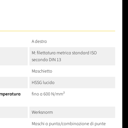
A destra
M: filettatura metrica standard ISO
secondo DIN 13
Maschietto
HSSG lucido
temperatura
fino a 600 N/mm²
Werksnorm
Maschi a punta/combinazione di punte