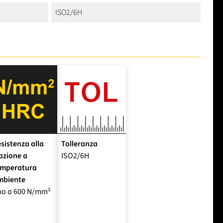
ISO2/6H
sistenza alla
Tolleranza
azione a
ISO2/6H
emperatura
mbiente
no a 600 N/mm²