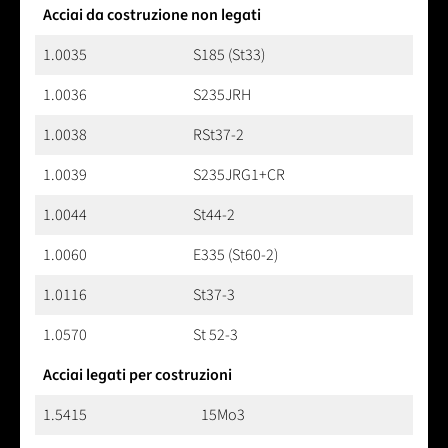
Acciai da costruzione non legati
1.0035
S185 (St33)
1.0036
S235JRH
1.0038
RSt37-2
1.0039
S235JRG1+CR
1.0044
St44-2
1.0060
E335 (St60-2)
1.0116
St37-3
1.0570
St 52-3
Acciai legati per costruzioni
1.5415
15Mo3