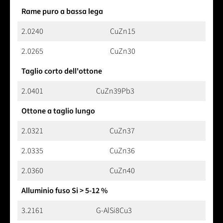
Rame puro a bassa lega
2.0240
CuZn15
2.0265
CuZn30
Taglio corto dell'ottone
2.0401
CuZn39Pb3
Ottone a taglio lungo
2.0321
CuZn37
2.0335
CuZn36
2.0360
CuZn40
Alluminio fuso Si > 5-12 %
3.2161
G-AlSi8Cu3