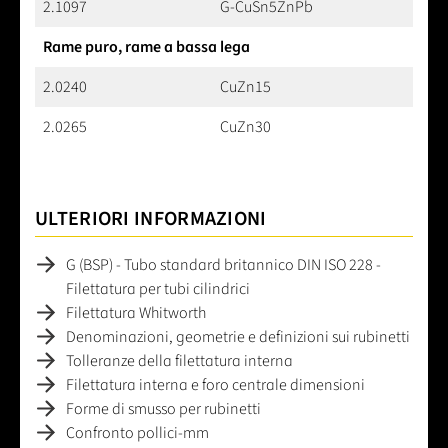
2.1097
G-CuSn5ZnPb
Rame puro, rame a bassa lega
2.0240
CuZn15
2.0265
CuZn30
ULTERIORI INFORMAZIONI
G (BSP) - Tubo standard britannico DIN ISO 228 -
Filettatura per tubi cilindrici
Filettatura Whitworth
Denominazioni, geometrie e definizioni sui rubinetti
Tolleranze della filettatura interna
Filettatura interna e foro centrale dimensioni
Forme di smusso per rubinetti
Confronto pollici-mm