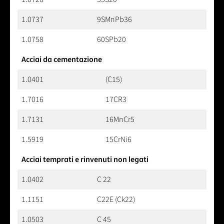
1.0737
9SMnPb36
1.0758
60SPb20
Acciai da cementazione
1.0401
(C15)
1.7016
17CR3
1.7131
16MnCr5
1.5919
15CrNi6
Acciai temprati e rinvenuti non legati
1.0402
C 22
1.1151
C22E (Ck22)
1.0503
C 45