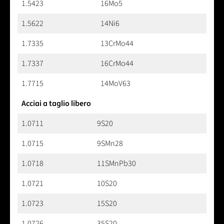
1.5423
16Mo5
1.5622
14Ni6
1.7335
13CrMo44
1.7337
16CrMo44
1.7715
14MoV63
Acciai a taglio libero
1.0711
9S20
1.0715
9SMn28
1.0718
11SMnPb30
1.0721
10S20
1.0723
15S20
1.0726
35S20