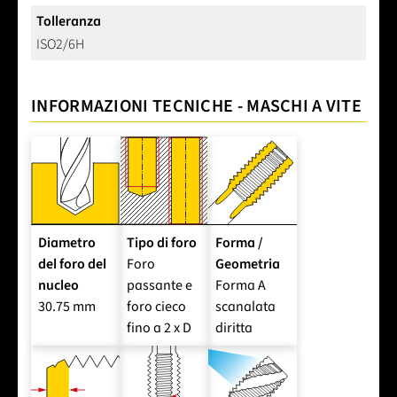
Tolleranza
ISO2/6H
INFORMAZIONI TECNICHE - MASCHI A VITE
Diametro
Tipo di foro
Forma /
del foro del
Foro
Geometria
nucleo
passante e
Forma A
30.75 mm
foro cieco
scanalata
fino a 2 x D
diritta