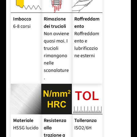
Imbocco
Rimozione
Raffreddam
6-8 corsi
dei trucioli
ento
Non avviene
Raffreddam
quasi mai. I
ento e
trucioli
lubrificazio
rimangono
ne esterni
nelle
scanalature
.
Materiale
Resistenza
Tolleranza
HSSG lucido
alla
ISO2/6H
trazione a