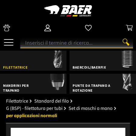
FILETTATRICE
BAERCOIL/BAERFIX
MANDRINI PER
PUNTE DA TRAPANO A
TRAPANO
ROTAZIONE
Filettatrice
Standard del filo
G (BSP) - filettatura per tubi
Set di maschi a mano
per applicazioni normali
Salta la galleria di immagini