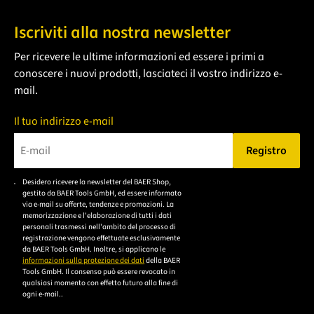
Iscriviti alla nostra newsletter
Per ricevere le ultime informazioni ed essere i primi a
conoscere i nuovi prodotti, lasciateci il vostro indirizzo e-
mail.
Il tuo indirizzo e-mail
Registro
Bitte geben Sie eine gültige E-Mail-Adresse ein.
Desidero ricevere la newsletter del BAER Shop,
Bitte akzeptieren Sie
gestito da BAER Tools GmbH, ed essere informato
die
via e-mail su offerte, tendenze e promozioni. La
memorizzazione e l'elaborazione di tutti i dati
Datenschutzerklärung,
personali trasmessi nell'ambito del processo di
um sich anzumelden.
registrazione vengono effettuate esclusivamente
da BAER Tools GmbH. Inoltre, si applicano le
informazioni sulla protezione dei dati
della BAER
Tools GmbH. Il consenso può essere revocato in
qualsiasi momento con effetto futuro alla fine di
ogni e-mail..