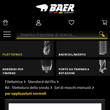
FILETTATRICE
BAERCOIL/BAERFIX
MANDRINI PER
PUNTE DA TRAPANO A
TRAPANO
ROTAZIONE
Filettatrice
Standard del filo
Rd - filettatura dello snodo
Set di maschi manuali
per applicazioni normali
Salta la galleria di immagini