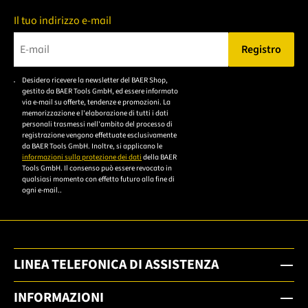
Il tuo indirizzo e-mail
Registro
Bitte geben Sie eine gültige E-Mail-Adresse ein.
Desidero ricevere la newsletter del BAER Shop,
Bitte akzeptieren Sie
gestito da BAER Tools GmbH, ed essere informato
die
via e-mail su offerte, tendenze e promozioni. La
memorizzazione e l'elaborazione di tutti i dati
Datenschutzerklärung,
personali trasmessi nell'ambito del processo di
um sich anzumelden.
registrazione vengono effettuate esclusivamente
da BAER Tools GmbH. Inoltre, si applicano le
informazioni sulla protezione dei dati
della BAER
Tools GmbH. Il consenso può essere revocato in
qualsiasi momento con effetto futuro alla fine di
ogni e-mail..
LINEA TELEFONICA DI ASSISTENZA
INFORMAZIONI