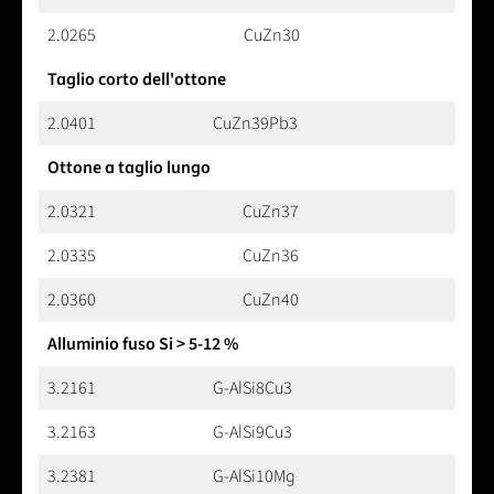
2.0265
CuZn30
Taglio corto dell'ottone
2.0401
CuZn39Pb3
Ottone a taglio lungo
2.0321
CuZn37
2.0335
CuZn36
2.0360
CuZn40
Alluminio fuso Si > 5-12 %
3.2161
G-AlSi8Cu3
3.2163
G-AlSi9Cu3
3.2381
G-AlSi10Mg