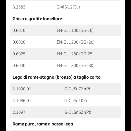
3.2583
G-AlSi12(Cu)
Ghisa a grafite lamellare
0.6010
EN-GJL 100 (GG-10)
0.6020
EN-GJL 200 (GG -20)
0.6025
EN-GJL 250 (GG-25)
0.6030
EN-GJL 300 (GG -30)
Lega di rame-stagno (bronzo) a taglio corto
2.1090.01
G-CuSn7ZnPb
2.1086.01
G-CuSn10Zn
2.1097
G-CuSn5ZnPb
Rame puro, rame a bassa lega