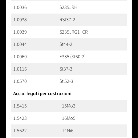
1.0036
S235JRH
1.0038
RSt37-2
1.0039
S235JRG1+CR
1.0044
St44-2
1.0060
E335 (St60-2)
1.0116
St37-3
1.0570
St 52-3
Acciai legati per costruzioni
1.5415
15Mo3
1.5423
16Mo5
1.5622
14Ni6