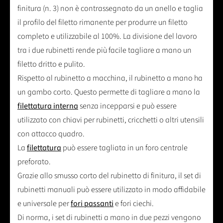
finitura (n. 3) non è contrassegnato da un anello e taglia
il profilo del filetto rimanente per produrre un filetto
completo e utilizzabile al 100%. La divisione del lavoro
tra i due rubinetti rende più facile tagliare a mano un
filetto dritto e pulito.
Rispetto al rubinetto a macchina, il rubinetto a mano ha
un gambo corto. Questo permette di tagliare a mano la
filettatura interna
senza incepparsi e può essere
utilizzato con chiavi per rubinetti, cricchetti o altri utensili
con attacco quadro.
La
filettatura
può essere tagliata in un foro centrale
preforato.
Grazie allo smusso corto del rubinetto di finitura, il set di
rubinetti manuali può essere utilizzato in modo affidabile
e universale per
fori passanti
e fori ciechi.
Di norma, i set di rubinetti a mano in due pezzi vengono