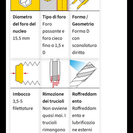
Diametro
Tipo di foro
Forma /
del foro del
Foro
Geometria
nucleo
passante e
Forma D
15.5 mm
foro cieco
con
fino a 1,5 x
scanalatura
D
diritta
Imbocco
Rimozione
Raffreddam
3,5-5
dei trucioli
ento
filettature
Non avviene
Raffreddam
quasi mai. I
ento e
trucioli
lubrificazio
rimangono
ne esterni