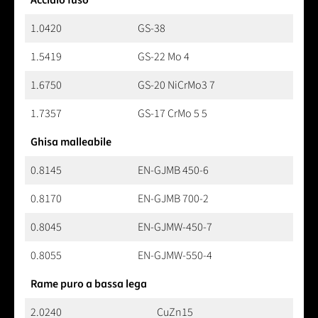
1.0420
GS-38
1.5419
GS-22 Mo 4
1.6750
GS-20 NiCrMo3 7
1.7357
GS-17 CrMo 5 5
Ghisa malleabile
0.8145
EN-GJMB 450-6
0.8170
EN-GJMB 700-2
0.8045
EN-GJMW-450-7
0.8055
EN-GJMW-550-4
Rame puro a bassa lega
2.0240
CuZn15