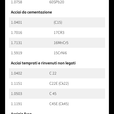
1.0758
60SPb20
Acciai da cementazione
1.0401
(C15)
1.7016
17CR3
1.7131
16MnCr5
1.5919
15CrNi6
Acciai temprati e rinvenuti non legati
1.0402
C 22
1.1151
C22E (Ck22)
1.0503
C 45
1.1191
C45E (Ck45)
Acciaio fuso