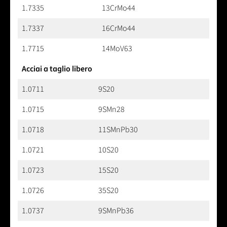
1.7335
13CrMo44
1.7337
16CrMo44
1.7715
14MoV63
Acciai a taglio libero
1.0711
9S20
1.0715
9SMn28
1.0718
11SMnPb30
1.0721
10S20
1.0723
15S20
1.0726
35S20
1.0737
9SMnPb36