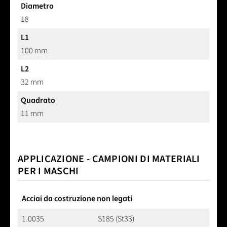
Diametro
18
L1
100 mm
L2
32 mm
Quadrato
11 mm
APPLICAZIONE - CAMPIONI DI MATERIALI
PER I MASCHI
Acciai da costruzione non legati
1.0035
S185 (St33)