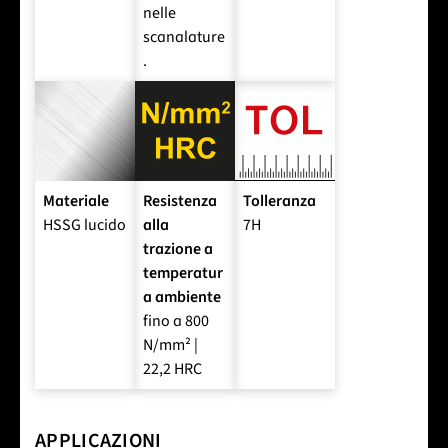
nelle
scanalature
.
Materiale
Resistenza
Tolleranza
HSSG lucido
alla
7H
trazione a
temperatur
a ambiente
fino a 800
N/mm² |
22,2 HRC
APPLICAZIONI