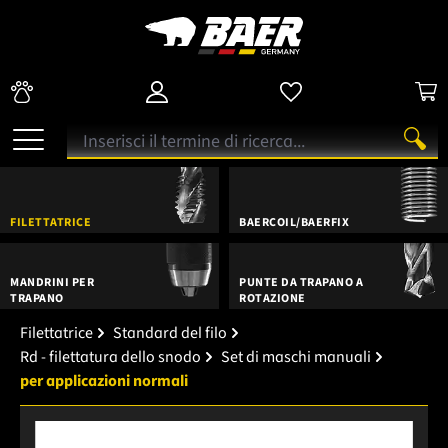
FILETTATRICE
BAERCOIL/BAERFIX
MANDRINI PER
PUNTE DA TRAPANO A
TRAPANO
ROTAZIONE
Filettatrice
Standard del filo
Rd - filettatura dello snodo
Set di maschi manuali
per applicazioni normali
Salta la galleria di immagini