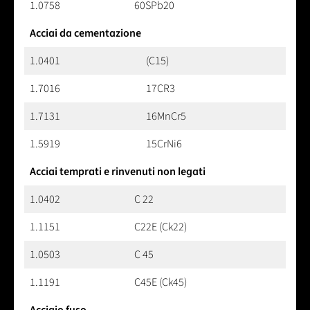
1.0758
60SPb20
Acciai da cementazione
1.0401
(C15)
1.7016
17CR3
1.7131
16MnCr5
1.5919
15CrNi6
Acciai temprati e rinvenuti non legati
1.0402
C 22
1.1151
C22E (Ck22)
1.0503
C 45
1.1191
C45E (Ck45)
Acciaio fuso