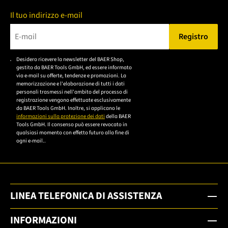
Il tuo indirizzo e-mail
Registro
Bitte geben Sie eine gültige E-Mail-Adresse ein.
Desidero ricevere la newsletter del BAER Shop,
Bitte akzeptieren Sie
gestito da BAER Tools GmbH, ed essere informato
die
via e-mail su offerte, tendenze e promozioni. La
memorizzazione e l'elaborazione di tutti i dati
Datenschutzerklärung,
personali trasmessi nell'ambito del processo di
um sich anzumelden.
registrazione vengono effettuate esclusivamente
da BAER Tools GmbH. Inoltre, si applicano le
informazioni sulla protezione dei dati
della BAER
Tools GmbH. Il consenso può essere revocato in
qualsiasi momento con effetto futuro alla fine di
ogni e-mail..
LINEA TELEFONICA DI ASSISTENZA
INFORMAZIONI