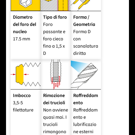
Diametro
Tipo di foro
Forma /
del foro del
Foro
Geometria
nucleo
passante e
Forma D
17.5 mm
foro cieco
con
fino a 1,5 x
scanalatura
D
diritta
Imbocco
Rimozione
Raffreddam
3,5-5
dei trucioli
ento
filettature
Non avviene
Raffreddam
quasi mai. I
ento e
trucioli
lubrificazio
rimangono
ne esterni