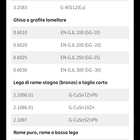
3.2583
G-AlSi12(Cu)
Ghisa a grafite lamellare
0.6010
EN-GJL 100 (GG-10)
0.6020
EN-GJL 200 (GG -20)
0.6025
EN-GJL 250 (GG-25)
0.6030
EN-GJL 300 (GG -30)
Lega di rame-stagno (bronzo) a taglio corto
2.1090.01
G-CuSn7ZnPb
2.1086.01
G-CuSn10Zn
2.1097
G-CuSn5ZnPb
Rame puro, rame a bassa lega