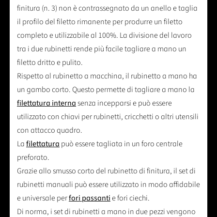
finitura (n. 3) non è contrassegnato da un anello e taglia
il profilo del filetto rimanente per produrre un filetto
completo e utilizzabile al 100%. La divisione del lavoro
tra i due rubinetti rende più facile tagliare a mano un
filetto dritto e pulito.
Rispetto al rubinetto a macchina, il rubinetto a mano ha
un gambo corto. Questo permette di tagliare a mano la
filettatura interna
senza incepparsi e può essere
utilizzato con chiavi per rubinetti, cricchetti o altri utensili
con attacco quadro.
La
filettatura
può essere tagliata in un foro centrale
preforato.
Grazie allo smusso corto del rubinetto di finitura, il set di
rubinetti manuali può essere utilizzato in modo affidabile
e universale per
fori passanti
e fori ciechi.
Di norma, i set di rubinetti a mano in due pezzi vengono