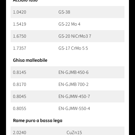
1.0420
GS-38
1.5419
GS-22 Mo 4
1.6750
GS-20 NiCrMo3 7
1.7357
GS-17 CrMo 5 5
Ghisa malleabile
0.8145
EN-GJMB 450-6
0.8170
EN-GJMB 700-2
0.8045
EN-GJMW-450-7
0.8055
EN-GJMW-550-4
Rame puro a bassa lega
2.0240
CuZn15