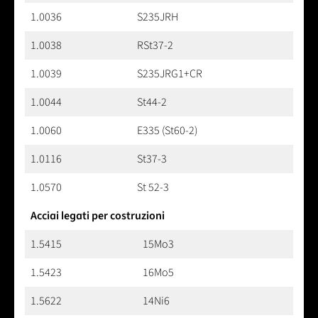
1.0036
S235JRH
1.0038
RSt37-2
1.0039
S235JRG1+CR
1.0044
St44-2
1.0060
E335 (St60-2)
1.0116
St37-3
1.0570
St 52-3
Acciai legati per costruzioni
1.5415
15Mo3
1.5423
16Mo5
1.5622
14Ni6