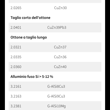
2.0265
CuZn30
Taglio corto dell'ottone
2.0401
CuZn39Pb3
Ottone a taglio lungo
2.0321
CuZn37
2.0335
CuZn36
2.0360
CuZn40
Alluminio fuso Si > 5-12 %
3.2161
G-AlSi8Cu3
3.2163
G-AlSi9Cu3
3.2381
G-AlSi10Mg