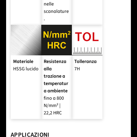
nelle
scanalature
.
Materiale
Resistenza
Tolleranza
HSSG lucido
alla
7H
trazione a
temperatur
a ambiente
fino a 800
N/mm² |
22,2 HRC
APPLICAZIONI