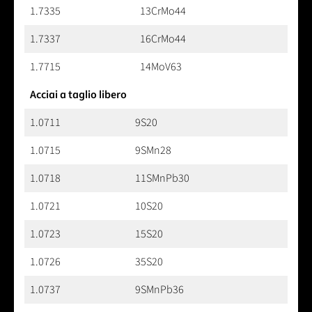
1.7335
13CrMo44
1.7337
16CrMo44
1.7715
14MoV63
Acciai a taglio libero
1.0711
9S20
1.0715
9SMn28
1.0718
11SMnPb30
1.0721
10S20
1.0723
15S20
1.0726
35S20
1.0737
9SMnPb36