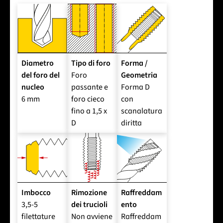
Diametro
Tipo di foro
Forma /
del foro del
Foro
Geometria
nucleo
passante e
Forma D
6 mm
foro cieco
con
fino a 1,5 x
scanalatura
D
diritta
Imbocco
Rimozione
Raffreddam
3,5-5
dei trucioli
ento
filettature
Non avviene
Raffreddam