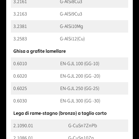
3.2161
G-AlSi8Cu3
3.2163
G-AlSi9Cu3
3.2381
G-AlSi10Mg
3.2583
G-AlSi12(Cu)
Ghisa a grafite lamellare
0.6010
EN-GJL 100 (GG-10)
0.6020
EN-GJL 200 (GG -20)
0.6025
EN-GJL 250 (GG-25)
0.6030
EN-GJL 300 (GG -30)
Lega di rame-stagno (bronzo) a taglio corto
2.1090.01
G-CuSn7ZnPb
2.1086.01
G-CuSn10Zn