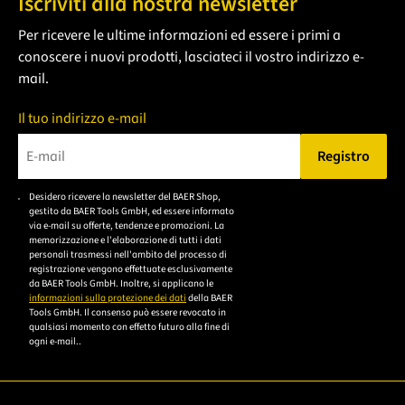
Iscriviti alla nostra newsletter
Per ricevere le ultime informazioni ed essere i primi a
conoscere i nuovi prodotti, lasciateci il vostro indirizzo e-
mail.
Il tuo indirizzo e-mail
Registro
Bitte geben Sie eine gültige E-Mail-Adresse ein.
Desidero ricevere la newsletter del BAER Shop,
Bitte akzeptieren Sie
gestito da BAER Tools GmbH, ed essere informato
die
via e-mail su offerte, tendenze e promozioni. La
memorizzazione e l'elaborazione di tutti i dati
Datenschutzerklärung,
personali trasmessi nell'ambito del processo di
um sich anzumelden.
registrazione vengono effettuate esclusivamente
da BAER Tools GmbH. Inoltre, si applicano le
informazioni sulla protezione dei dati
della BAER
Tools GmbH. Il consenso può essere revocato in
qualsiasi momento con effetto futuro alla fine di
ogni e-mail..