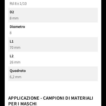
Rd 8 x 1/10
D2
8 mm
Diametro
8
L1
70 mm
L2
26 mm
Quadrato
6,2 mm
APPLICAZIONE - CAMPIONI DI MATERIALI
PER I MASCHI