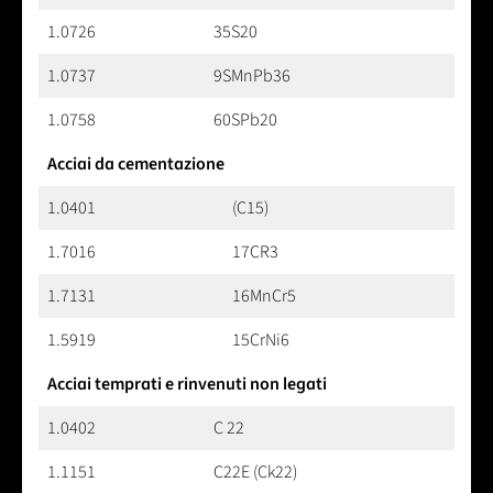
1.0726
35S20
1.0737
9SMnPb36
1.0758
60SPb20
Acciai da cementazione
1.0401
(C15)
1.7016
17CR3
1.7131
16MnCr5
1.5919
15CrNi6
Acciai temprati e rinvenuti non legati
1.0402
C 22
1.1151
C22E (Ck22)