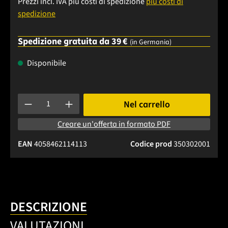
Prezzi incl. IVA più costi di spedizione
più costi di
spedizione
Spedizione gratuita da 39 €
(in Germania)
Disponibile
Quantità del prodotto: inserisci la quantità desiderata o usa 
Nel carrello
Creare un'offerta in formato PDF
EAN
4058462114113
Codice prod
350302001
DESCRIZIONE
VALUTAZIONI