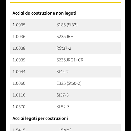
Acciai da costruzione non legati
1.0035
S185 (St33)
1.0036
S235JRH
1.0038
RSt37-2
1.0039
S235JRG1+CR
1.0044
St44-2
1.0060
E335 (St60-2)
1.0116
St37-3
1.0570
St 52-3
Acciai legati per costruzioni
1.5415
15Mo3