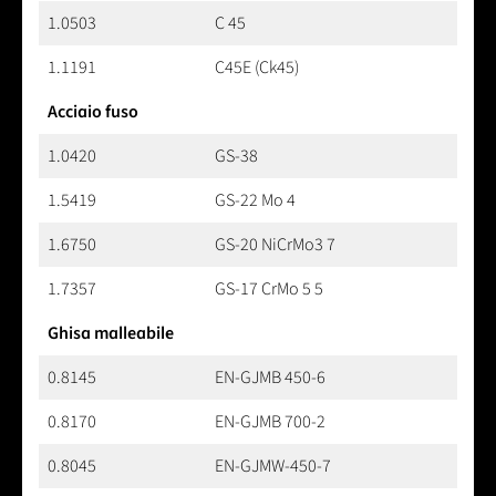
1.0503
C 45
1.1191
C45E (Ck45)
Acciaio fuso
1.0420
GS-38
1.5419
GS-22 Mo 4
1.6750
GS-20 NiCrMo3 7
1.7357
GS-17 CrMo 5 5
Ghisa malleabile
0.8145
EN-GJMB 450-6
0.8170
EN-GJMB 700-2
0.8045
EN-GJMW-450-7