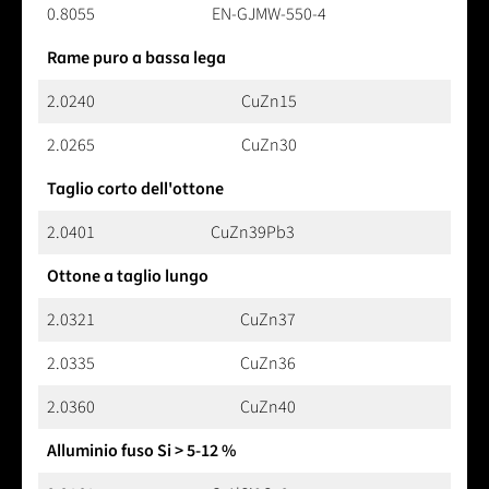
0.8055
EN-GJMW-550-4
Rame puro a bassa lega
2.0240
CuZn15
2.0265
CuZn30
Taglio corto dell'ottone
2.0401
CuZn39Pb3
Ottone a taglio lungo
2.0321
CuZn37
2.0335
CuZn36
2.0360
CuZn40
Alluminio fuso Si > 5-12 %