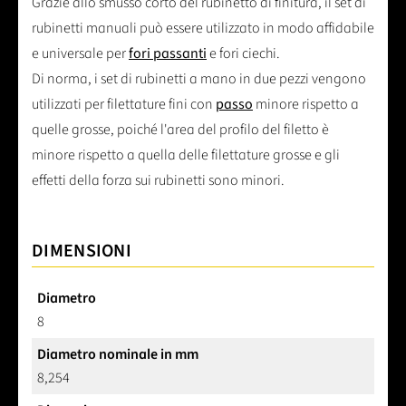
Grazie allo smusso corto del rubinetto di finitura, il set di
rubinetti manuali può essere utilizzato in modo affidabile
e universale per
fori passanti
e fori ciechi.
Di norma, i set di rubinetti a mano in due pezzi vengono
utilizzati per filettature fini con
passo
minore rispetto a
quelle grosse, poiché l'area del profilo del filetto è
minore rispetto a quella delle filettature grosse e gli
effetti della forza sui rubinetti sono minori.
DIMENSIONI
Diametro
8
Diametro nominale in mm
8,254