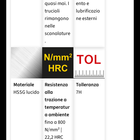
quasi mai. I
ento e
trucioli
lubrificazio
rimangono
ne esterni
nelle
scanalature
.
Materiale
Resistenza
Tolleranza
HSSG lucido
alla
7H
trazione a
temperatur
a ambiente
fino a 800
N/mm² |
22,2 HRC