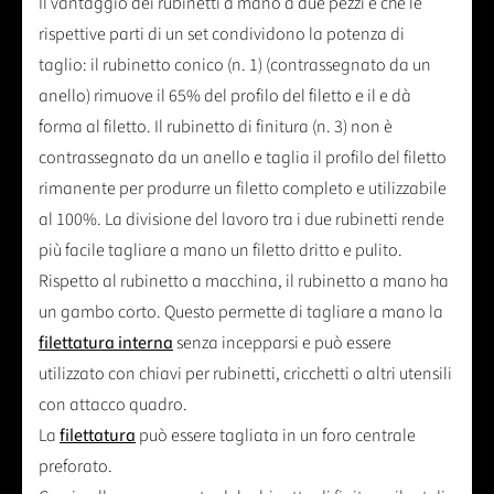
Il vantaggio dei rubinetti a mano a due pezzi è che le
rispettive parti di un set condividono la potenza di
taglio: il rubinetto conico (n. 1) (contrassegnato da un
anello) rimuove il 65% del profilo del filetto e il e dà
forma al filetto. Il rubinetto di finitura (n. 3) non è
contrassegnato da un anello e taglia il profilo del filetto
rimanente per produrre un filetto completo e utilizzabile
al 100%. La divisione del lavoro tra i due rubinetti rende
più facile tagliare a mano un filetto dritto e pulito.
Rispetto al rubinetto a macchina, il rubinetto a mano ha
un gambo corto. Questo permette di tagliare a mano la
filettatura interna
senza incepparsi e può essere
utilizzato con chiavi per rubinetti, cricchetti o altri utensili
con attacco quadro.
La
filettatura
può essere tagliata in un foro centrale
preforato.