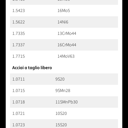
1.5423
16Mo5
1.5622
14Ni6
1.7335
13CrMo44
1.7337
16CrMo44
1.7715
14MoV63
Acciai a taglio libero
1.0711
9S20
1.0715
9SMn28
1.0718
11SMnPb30
1.0721
10S20
1.0723
15S20