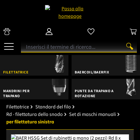
FILETTATRICE
BAERCOIL/BAERFIX
MANDRINI PER
PUNTE DA TRAPANO A
TRAPANO
ROTAZIONE
Filettatrice
Standard del filo
Rd - filettatura dello snodo
Set di maschi manuali
per filettatura sinistra
Salta la galleria di immagini