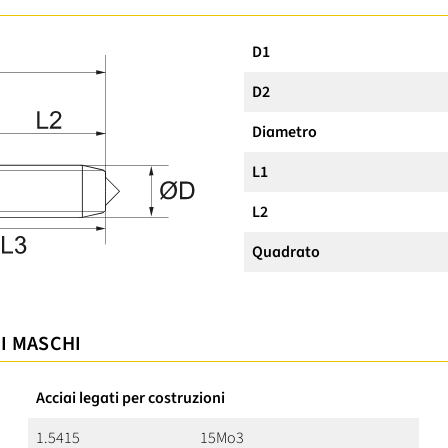
D1
D2
Diametro
L1
L2
Quadrato
 I MASCHI
Acciai legati per costruzioni
1.5415
15Mo3