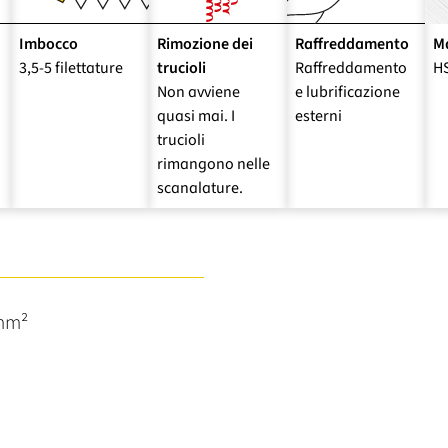
Imbocco
Rimozione dei
Raffreddamento
Ma
3,5-5 filettature
trucioli
Raffreddamento
H
Non avviene
e lubrificazione
quasi mai. I
esterni
trucioli
rimangono nelle
scanalature.
/mm²