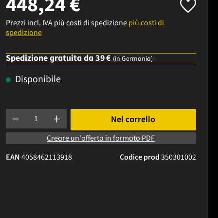
448,24 €
Prezzi incl. IVA più costi di spedizione
più costi di
spedizione
Spedizione gratuita da 39 €
(in Germania)
Disponibile
Quantità del prodotto: inserisci la quantità desiderata o usa i p
Nel carrello
Creare un'offerta in formato PDF
EAN
4058462113918
Codice prod
350301002