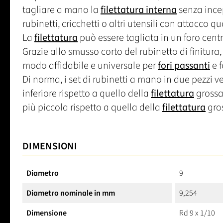
tagliare a mano la
filettatura interna
senza incep
rubinetti, cricchetti o altri utensili con attacco q
La
filettatura
può essere tagliata in un foro centr
Grazie allo smusso corto del rubinetto di finitura, 
modo affidabile e universale per
fori passanti
e f
Di norma, i set di rubinetti a mano in due pezzi ve
inferiore rispetto a quello della
filettatura
grossa,
più piccola rispetto a quella della
filettatura
gros
DIMENSIONI
Diametro
9
Diametro nominale in mm
9,254
Dimensione
Rd 9 x 1/10