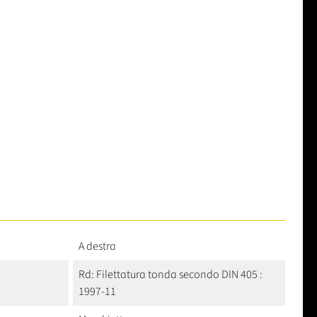
A destra
Rd: Filettatura tonda secondo DIN 405 :
1997-11