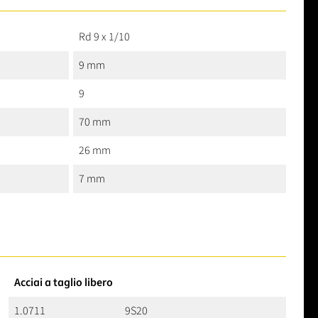
Rd 9 x 1/10
9 mm
9
70 mm
26 mm
7 mm
Acciai a taglio libero
1.0711
9S20