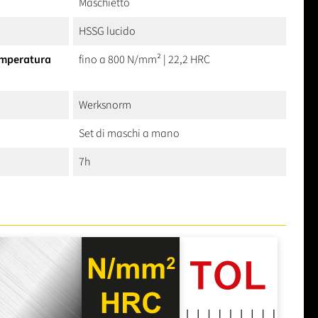
Maschietto
HSSG lucido
temperatura
fino a 800 N/mm² | 22,2 HRC
Werksnorm
Set di maschi a mano
7h