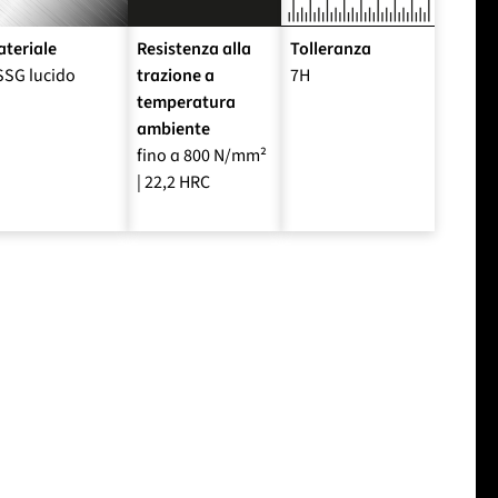
teriale
Resistenza alla
Tolleranza
SSG lucido
trazione a
7H
temperatura
ambiente
fino a 800 N/mm²
| 22,2 HRC