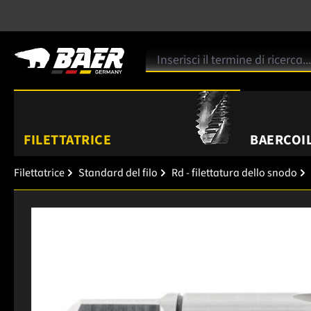
FILETTATRICE
BAERCOIL
Filettatrice
Standard del filo
Rd - filettatura dello snodo
Salta la galleria di immagini