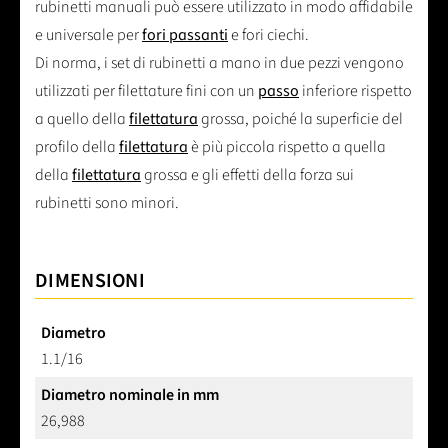
rubinetti manuali può essere utilizzato in modo affidabile
e universale per
fori passanti
e fori ciechi.
Di norma, i set di rubinetti a mano in due pezzi vengono
utilizzati per filettature fini con un
passo
inferiore rispetto
a quello della
filettatura
grossa, poiché la superficie del
profilo della
filettatura
è più piccola rispetto a quella
della
filettatura
grossa e gli effetti della forza sui
rubinetti sono minori.
DIMENSIONI
Diametro
1.1/16
Diametro nominale in mm
26,988