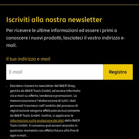
Iscriviti alla nostra newsletter
Per ricevere le ultime informazioni ed essere i primi a
conoscere i nuovi prodotti, lasciateci il vostro indirizzo e-
mail.
Il tuo indirizzo e-mail
Registro
Bitte geben Sie eine gültige E-Mail-Adresse ein.
Desidero ricevere la newsletter del BAER Shop,
Bitte akzeptieren Sie
gestito da BAER Tools GmbH, ed essere informato
die
via e-mail su offerte, tendenze e promozioni. La
memorizzazione e l'elaborazione di tutti i dati
Datenschutzerklärung,
personali trasmessi nell'ambito del processo di
um sich anzumelden.
registrazione vengono effettuate esclusivamente
da BAER Tools GmbH. Inoltre, si applicano le
informazioni sulla protezione dei dati
della BAER
Tools GmbH. Il consenso può essere revocato in
qualsiasi momento con effetto futuro alla fine di
ogni e-mail..