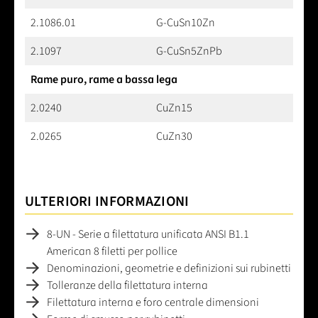
2.1086.01
G-CuSn10Zn
2.1097
G-CuSn5ZnPb
Rame puro, rame a bassa lega
2.0240
CuZn15
2.0265
CuZn30
ULTERIORI INFORMAZIONI
8-UN - Serie a filettatura unificata ANSI B1.1
American 8 filetti per pollice
Denominazioni, geometrie e definizioni sui rubinetti
Tolleranze della filettatura interna
Filettatura interna e foro centrale dimensioni