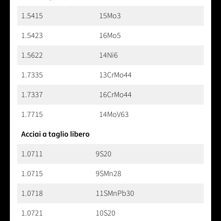
1.5415
15Mo3
1.5423
16Mo5
1.5622
14Ni6
1.7335
13CrMo44
1.7337
16CrMo44
1.7715
14MoV63
Acciai a taglio libero
1.0711
9S20
1.0715
9SMn28
1.0718
11SMnPb30
1.0721
10S20