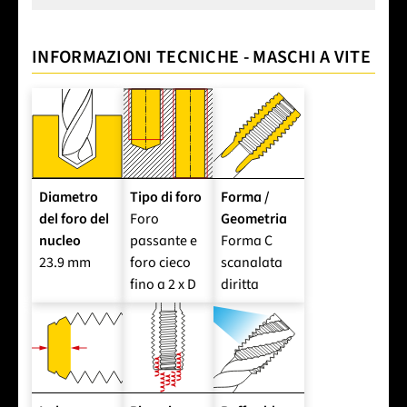
INFORMAZIONI TECNICHE - MASCHI A VITE
Diametro
Tipo di foro
Forma /
del foro del
Foro
Geometria
nucleo
passante e
Forma C
23.9 mm
foro cieco
scanalata
fino a 2 x D
diritta