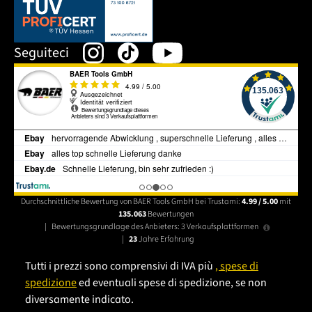
Dieser Link öffnet sich in einem neuen Tab.
Seguiteci
Durchschnittliche Bewertung von BAER Tools GmbH bei Trustami:
4.99 / 5.00
mit
135.063
Bewertungen
|
Bewertungsgrundlage des Anbieters: 3 Verkaufsplattformen
|
23
Jahre Erfahrung
Tutti i prezzi sono comprensivi di IVA più
, spese di
spedizione
ed eventuali spese di spedizione, se non
diversamente indicato.