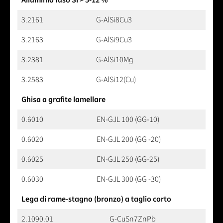
3.2161
G-AlSi8Cu3
3.2163
G-AlSi9Cu3
3.2381
G-AlSi10Mg
3.2583
G-AlSi12(Cu)
Ghisa a grafite lamellare
0.6010
EN-GJL 100 (GG-10)
0.6020
EN-GJL 200 (GG -20)
0.6025
EN-GJL 250 (GG-25)
0.6030
EN-GJL 300 (GG -30)
Lega di rame-stagno (bronzo) a taglio corto
2.1090.01
G-CuSn7ZnPb