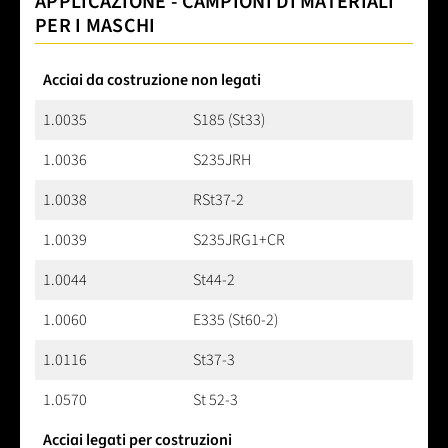
APPLICAZIONE - CAMPIONI DI MATERIALI
PER I MASCHI
Acciai da costruzione non legati
1.0035
S185 (St33)
1.0036
S235JRH
1.0038
RSt37-2
1.0039
S235JRG1+CR
1.0044
St44-2
1.0060
E335 (St60-2)
1.0116
St37-3
1.0570
St 52-3
Acciai legati per costruzioni