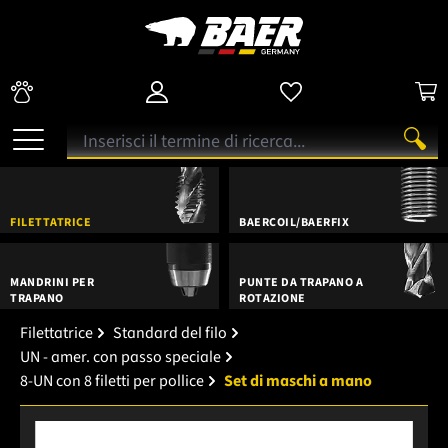
FILETTATRICE
BAERCOIL/BAERFIX
MANDRINI PER
PUNTE DA TRAPANO A
TRAPANO
ROTAZIONE
Filettatrice
Standard del filo
UN - amer. con passo speciale
8-UN con 8 filetti per pollice
Set di maschi a mano
Salta la galleria di immagini