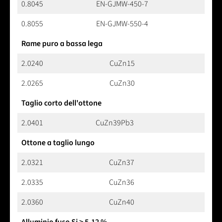
0.8045
EN-GJMW-450-7
0.8055
EN-GJMW-550-4
Rame puro a bassa lega
2.0240
CuZn15
2.0265
CuZn30
Taglio corto dell'ottone
2.0401
CuZn39Pb3
Ottone a taglio lungo
2.0321
CuZn37
2.0335
CuZn36
2.0360
CuZn40
Alluminio fuso Si > 5-12 %