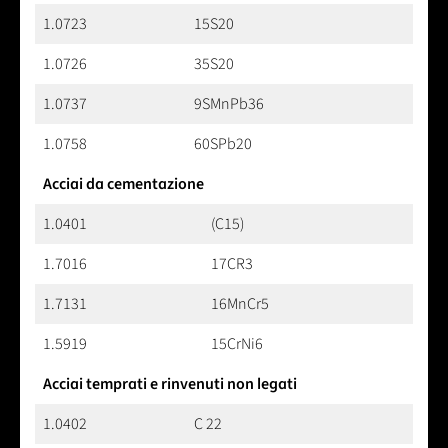
1.0723
15S20
1.0726
35S20
1.0737
9SMnPb36
1.0758
60SPb20
Acciai da cementazione
1.0401
(C15)
1.7016
17CR3
1.7131
16MnCr5
1.5919
15CrNi6
Acciai temprati e rinvenuti non legati
1.0402
C 22