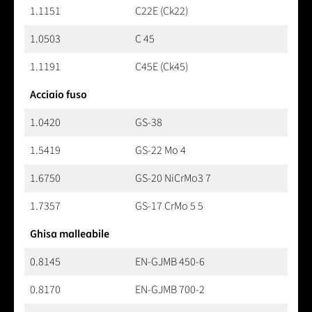
1.1151
C22E (Ck22)
1.0503
C 45
1.1191
C45E (Ck45)
Acciaio fuso
1.0420
GS-38
1.5419
GS-22 Mo 4
1.6750
GS-20 NiCrMo3 7
1.7357
GS-17 CrMo 5 5
Ghisa malleabile
0.8145
EN-GJMB 450-6
0.8170
EN-GJMB 700-2