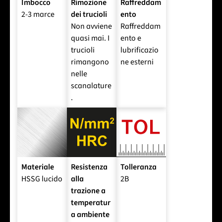
Imbocco
Rimozione
Raffreddam
2-3 marce
dei trucioli
ento
Non avviene
Raffreddam
quasi mai. I
ento e
trucioli
lubrificazio
rimangono
ne esterni
nelle
scanalature
.
Materiale
Resistenza
Tolleranza
HSSG lucido
alla
2B
trazione a
temperatur
a ambiente