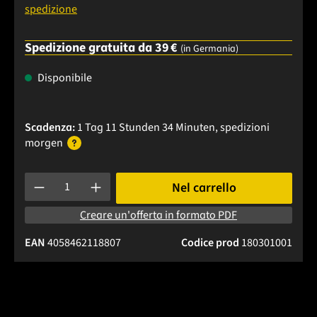
spedizione
Spedizione gratuita da 39 €
(in Germania)
Disponibile
Scadenza:
1 Tag 11 Stunden 34 Minuten
, spedizioni
morgen
Quantità del prodotto: inserisci la quantità desiderata o usa 
Nel carrello
Creare un'offerta in formato PDF
EAN
4058462118807
Codice prod
180301001