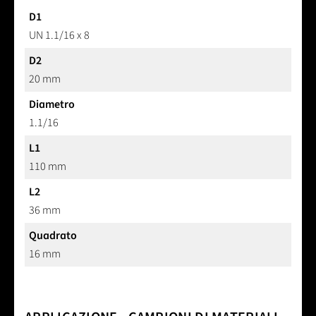
D1
UN 1.1/16 x 8
D2
20 mm
Diametro
1.1/16
L1
110 mm
L2
36 mm
Quadrato
16 mm