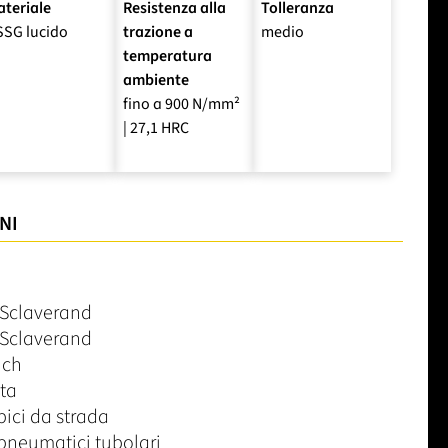
teriale
Resistenza alla
Tolleranza
SSG lucido
trazione a
medio
temperatura
ambiente
fino a 900 N/mm²
| 27,1 HRC
NI
a Sclaverand
a Sclaverand
nch
sta
bici da strada
 pneumatici tubolari