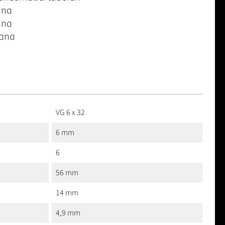
ina
ina
iana
VG 6 x 32
6 mm
6
56 mm
14 mm
4,9 mm