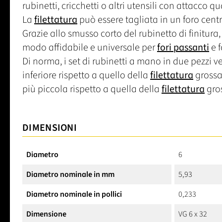
rubinetti, cricchetti o altri utensili con attacco q
La
filettatura
può essere tagliata in un foro centr
Grazie allo smusso corto del rubinetto di finitura, 
modo affidabile e universale per
fori passanti
e f
Di norma, i set di rubinetti a mano in due pezzi ve
inferiore rispetto a quello della
filettatura
grossa,
più piccola rispetto a quella della
filettatura
gros
DIMENSIONI
Diametro
6
Diametro nominale in mm
5,93
Diametro nominale in pollici
0,233
Dimensione
VG 6 x 32