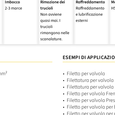
Imbocco
Rimozione dei
Raffreddamento
Ma
2-3 marce
trucioli
Raffreddamento
H
Non avviene
e lubrificazione
quasi mai. I
esterni
trucioli
rimangono nelle
scanalature.
ESEMPI DI APPLICAZIO
/mm²
Filetto per valvola
Filettatura per valvol
Filettatura per valvol
Filetto per valvola Fre
Filetto per valvola Pre
Filetto per valvola per 
Filetto per valvola per