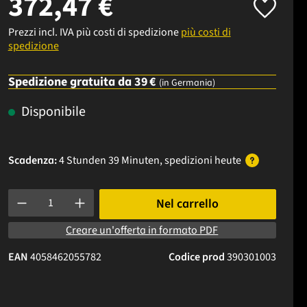
372,47 €
Prezzi incl. IVA più costi di spedizione
più costi di
spedizione
Spedizione gratuita da 39 €
(in Germania)
Disponibile
Scadenza:
4 Stunden 39 Minuten
, spedizioni
heute
Quantità del prodotto: inserisci la quantità desiderata o usa i p
Nel carrello
Creare un'offerta in formato PDF
EAN
4058462055782
Codice prod
390301003