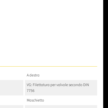
A destra
VG: Filettatura per valvole secondo DIN
7756
Maschietto