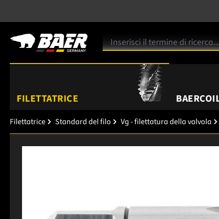
FILETTATRICE
BAERCOIL
Filettatrice
Standard del filo
Vg - filettatura della valvola
Salta la galleria di immagini