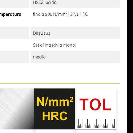
HSSG lucido
temperatura
fino a 900 N/mm² | 27,1 HRC
DIN 2181
Set di maschi a mano
medio