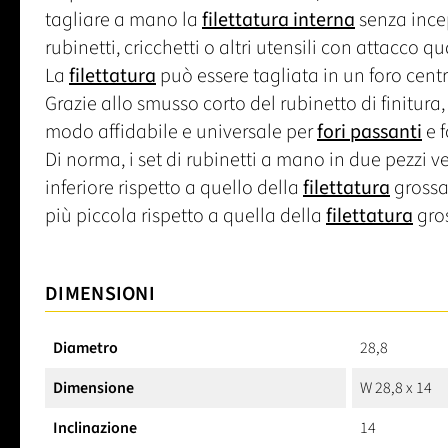
tagliare a mano la
filettatura interna
senza incep
rubinetti, cricchetti o altri utensili con attacco q
La
filettatura
può essere tagliata in un foro centr
Grazie allo smusso corto del rubinetto di finitura, 
modo affidabile e universale per
fori passanti
e f
Di norma, i set di rubinetti a mano in due pezzi ve
inferiore rispetto a quello della
filettatura
grossa,
più piccola rispetto a quella della
filettatura
gros
DIMENSIONI
Diametro
28,8
Dimensione
W 28,8 x 14
Inclinazione
14