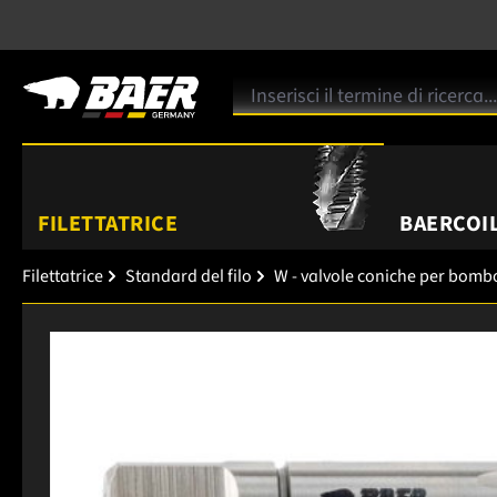
FILETTATRICE
BAERCOIL
Filettatrice
Standard del filo
W - valvole coniche per bombo
Salta la galleria di immagini