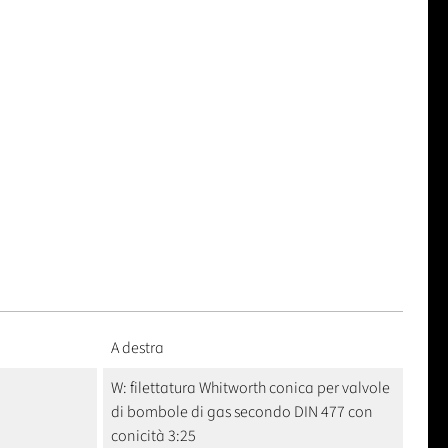
A destra
W: filettatura Whitworth conica per valvole
di bombole di gas secondo DIN 477 con
conicità 3:25