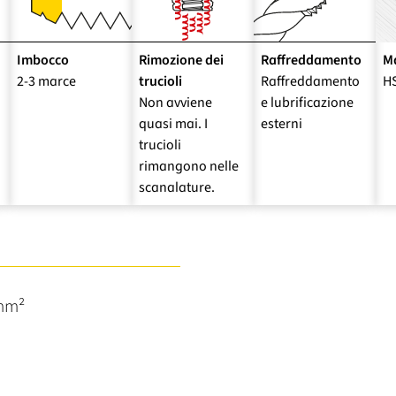
Imbocco
Rimozione dei
Raffreddamento
Ma
2-3 marce
trucioli
Raffreddamento
H
Non avviene
e lubrificazione
quasi mai. I
esterni
trucioli
rimangono nelle
scanalature.
/mm²