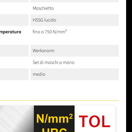
Maschietto
HSSG lucido
temperatura
fino a 750 N/mm²
Werksnorm
Set di maschi a mano
medio