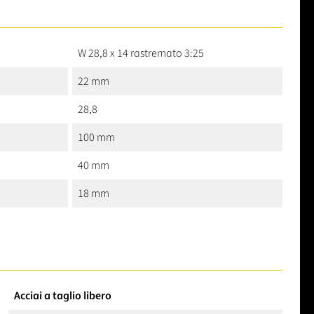
W 28,8 x 14 rastremato 3:25
22 mm
28,8
100 mm
40 mm
18 mm
Acciai a taglio libero