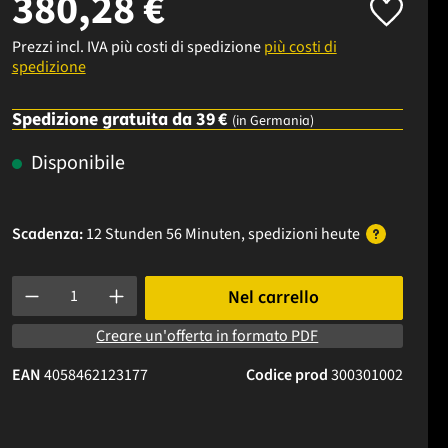
380,28 €
Prezzi incl. IVA più costi di spedizione
più costi di
spedizione
Spedizione gratuita da 39 €
(in Germania)
Disponibile
Scadenza:
12 Stunden 56 Minuten
, spedizioni
heute
Quantità del prodotto: inserisci la quantità desiderata o usa i p
Nel carrello
Creare un'offerta in formato PDF
EAN
4058462123177
Codice prod
300301002