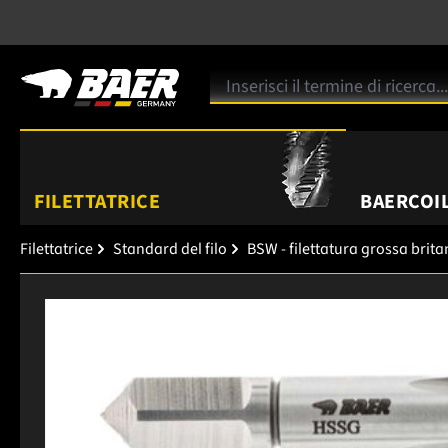
FILETTATRICE
BAERCOIL
Filettatrice
Standard del filo
BSW - filettatura grossa brit
Salta la galleria di immagini