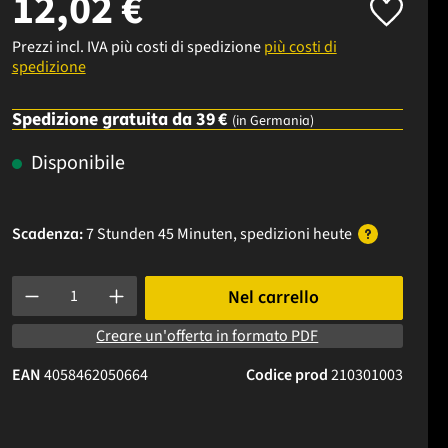
12,02 €
Prezzi incl. IVA più costi di spedizione
più costi di
spedizione
Spedizione gratuita da 39 €
(in Germania)
Disponibile
Scadenza:
7 Stunden 45 Minuten
, spedizioni
heute
Quantità del prodotto: inserisci la quantità desiderata o usa i p
Nel carrello
Creare un'offerta in formato PDF
EAN
4058462050664
Codice prod
210301003