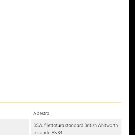
A destra
BSW: filettatura standard British Whitworth
secondo BS 84