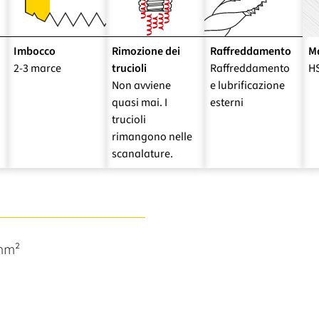
Imbocco
Rimozione dei
Raffreddamento
Ma
2-3 marce
trucioli
Raffreddamento
H
Non avviene
e lubrificazione
quasi mai. I
esterni
trucioli
rimangono nelle
scanalature.
/mm²