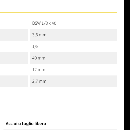
BSW 1/8 x 40
3,5 mm
1/8
40 mm
12 mm
2,7 mm
Acciai a taglio libero