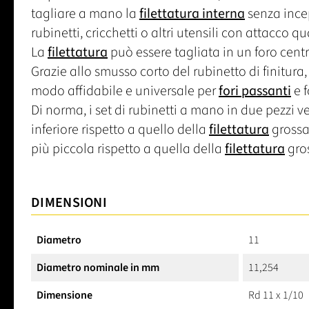
tagliare a mano la
filettatura interna
senza incep
rubinetti, cricchetti o altri utensili con attacco q
La
filettatura
può essere tagliata in un foro centr
Grazie allo smusso corto del rubinetto di finitura, 
modo affidabile e universale per
fori passanti
e f
Di norma, i set di rubinetti a mano in due pezzi ve
inferiore rispetto a quello della
filettatura
grossa,
più piccola rispetto a quella della
filettatura
gros
DIMENSIONI
Diametro
11
Diametro nominale in mm
11,254
Dimensione
Rd 11 x 1/10