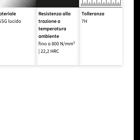
teriale
Resistenza alla
Tolleranza
SSG lucido
trazione a
7H
temperatura
ambiente
fino a 800 N/mm²
| 22,2 HRC