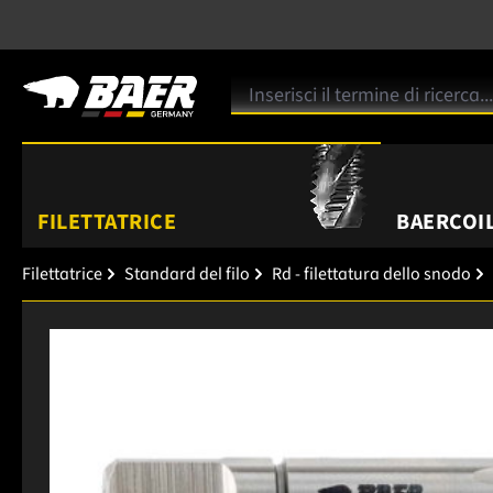
FILETTATRICE
BAERCOIL
Filettatrice
Standard del filo
Rd - filettatura dello snodo
Salta la galleria di immagini