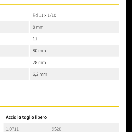
Rd 11 x 1/10
8 mm
11
80 mm
28 mm
6,2 mm
Acciai a taglio libero
1.0711
9S20