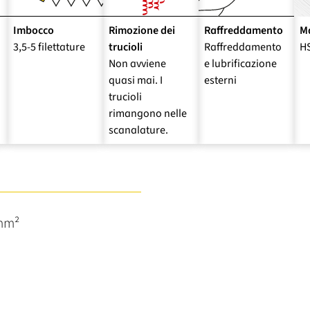
Imbocco
Rimozione dei
Raffreddamento
Ma
3,5-5 filettature
trucioli
Raffreddamento
H
Non avviene
e lubrificazione
quasi mai. I
esterni
trucioli
rimangono nelle
scanalature.
/mm²