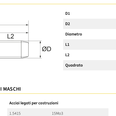
D1
D2
Diametro
L1
L2
Quadrato
 I MASCHI
Acciai legati per costruzioni
1.5415
15Mo3