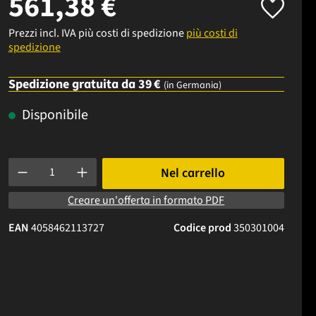
561,38 €
Prezzi incl. IVA più costi di spedizione
più costi di
spedizione
Spedizione gratuita da 39 €
(in Germania)
Disponibile
Quantità del prodotto: inserisci la quantità desiderata o usa i p
Nel carrello
Creare un'offerta in formato PDF
EAN
4058462113727
Codice prod
350301004