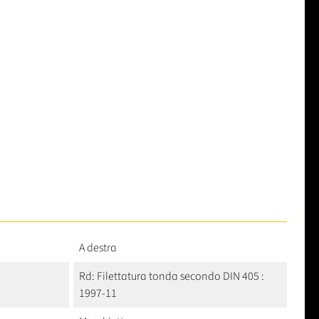
A destra
Rd: Filettatura tonda secondo DIN 405 :
1997-11