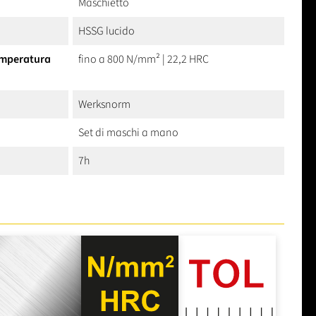
Maschietto
HSSG lucido
temperatura
fino a 800 N/mm² | 22,2 HRC
Werksnorm
Set di maschi a mano
7h