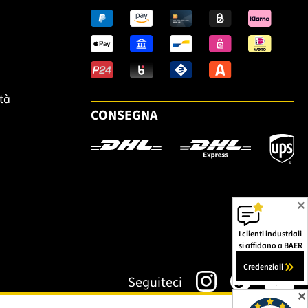
ità
CONSEGNA
✕
I clienti industriali
si affidano a BAER
Credenziali
Seguiteci
✕