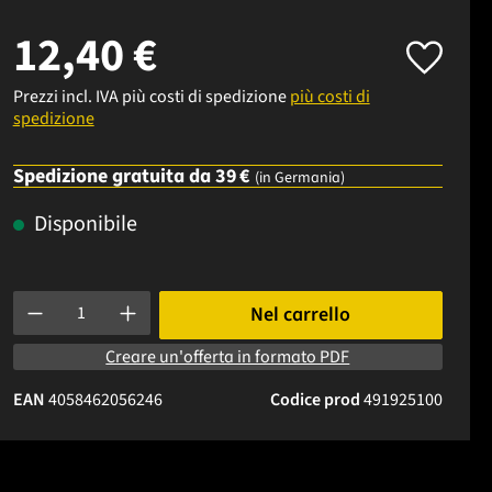
12,40 €
Prezzi incl. IVA più costi di spedizione
più costi di
spedizione
Spedizione gratuita da 39 €
(in Germania)
Disponibile
Quantità del prodotto: inserisci la quantità desiderata o usa i p
Nel carrello
Creare un'offerta in formato PDF
EAN
4058462056246
Codice prod
491925100