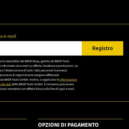
zzo e-mail
Registro
n Sie eine gültige E-Mail-Adresse ein.
re la newsletter del BAER Shop, gestito da BAER Tools
Bitte akzeptieren Sie
 informato via e-mail su offerte, tendenze e promozioni. La
die
e l'elaborazione di tutti i dati personali trasmessi
 processo di registrazione vengono effettuate
Datenschutzerklärung,
da BAER Tools GmbH. Inoltre, si applicano le
informazioni
um sich anzumelden.
 dei dati
della BAER Tools GmbH. Il consenso può essere
siasi momento con effetto futuro alla fine di ogni e-mail..
OPZIONI DI PAGAMENTO