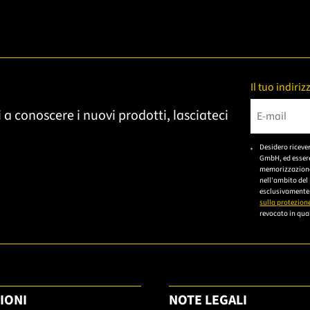
Il tuo indiri
 a conoscere i nuovi prodotti, lasciateci
Bitte gebe
Desidero riceve
GmbH, ed essere
memorizzazione 
nell'ambito del
esclusivamente 
sulla protezione
revocato in qual
IONI
NOTE LEGALI