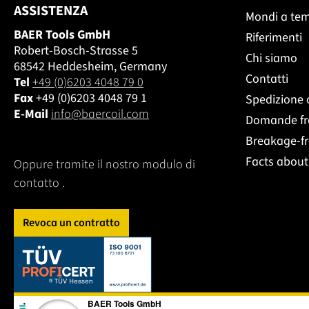
ASSISTENZA
Mondi a te
BAER Tools GmbH
Riferimenti
Robert-Bosch-Strasse 5
Chi siamo
68542 Heddesheim, Germany
Contatti
Tel
+49 (0)6203 4048 79 0
Fax
+49 (0)6203 4048 79 1
Spedizione 
E-Mail
info@baercoil.com
Domande fr
Breakage-f
Facts abou
Oppure tramite il nostro modulo di
contatto
.
Revoca un contratto
Dieser Link öffnet sich in einem neuen Tab.