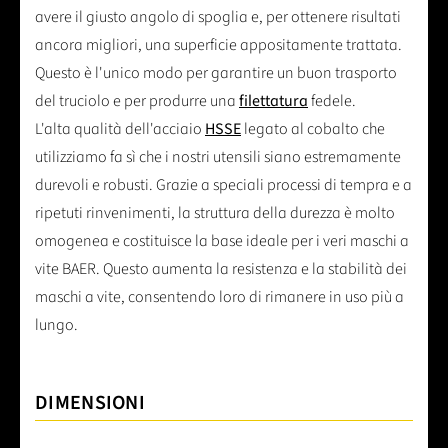
avere il giusto angolo di spoglia e, per ottenere risultati
ancora migliori, una superficie appositamente trattata.
Questo è l'unico modo per garantire un buon trasporto
del truciolo e per produrre una
filettatura
fedele.
L'alta qualità dell'acciaio
HSSE
legato al cobalto che
utilizziamo fa sì che i nostri utensili siano estremamente
durevoli e robusti. Grazie a speciali processi di tempra e a
ripetuti rinvenimenti, la struttura della durezza è molto
omogenea e costituisce la base ideale per i veri maschi a
vite BAER. Questo aumenta la resistenza e la stabilità dei
maschi a vite, consentendo loro di rimanere in uso più a
lungo.
DIMENSIONI