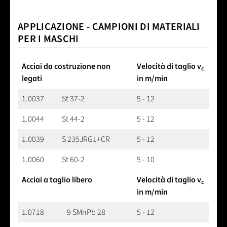
APPLICAZIONE - CAMPIONI DI MATERIALI
PER I MASCHI
Acciai da costruzione non
Velocità di taglio v
c
legati
in m/min
1.0037
St 37-2
5 - 12
1.0044
St 44-2
5 - 12
1.0039
S 235JRG1+CR
5 - 12
1.0060
St 60-2
5 - 10
Acciai a taglio libero
Velocità di taglio v
c
in m/min
1.0718
9 SMnPb 28
5 - 12