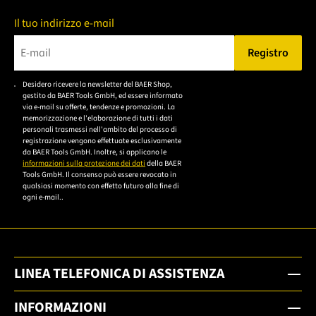
Il tuo indirizzo e-mail
Registro
Bitte geben Sie eine gültige E-Mail-Adresse ein.
Desidero ricevere la newsletter del BAER Shop,
Bitte akzeptieren Sie
gestito da BAER Tools GmbH, ed essere informato
die
via e-mail su offerte, tendenze e promozioni. La
memorizzazione e l'elaborazione di tutti i dati
Datenschutzerklärung,
personali trasmessi nell'ambito del processo di
um sich anzumelden.
registrazione vengono effettuate esclusivamente
da BAER Tools GmbH. Inoltre, si applicano le
informazioni sulla protezione dei dati
della BAER
Tools GmbH. Il consenso può essere revocato in
qualsiasi momento con effetto futuro alla fine di
ogni e-mail..
LINEA TELEFONICA DI ASSISTENZA
INFORMAZIONI