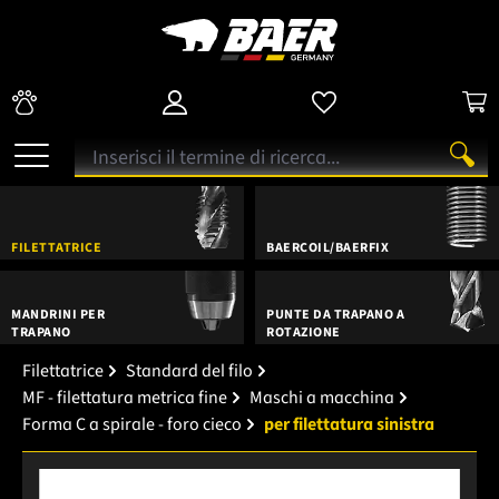
FILETTATRICE
BAERCOIL/BAERFIX
MANDRINI PER
PUNTE DA TRAPANO A
TRAPANO
ROTAZIONE
Filettatrice
Standard del filo
MF - filettatura metrica fine
Maschi a macchina
Forma C a spirale - foro cieco
per filettatura sinistra
Salta la galleria di immagini