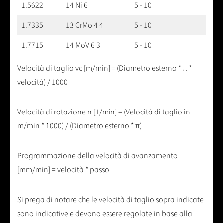
1.5622
14 Ni 6
5 - 10
1.7335
13 CrMo 4 4
5 - 10
1.7715
14 MoV 6 3
5 - 10
Velocità di taglio vc [m/min] = (Diametro esterno * π *
velocità) / 1000
Velocità di rotazione n [1/min] = (Velocità di taglio in
m/min * 1000) / (Diametro esterno * π)
Programmazione della velocità di avanzamento
[mm/min] = velocità * passo
Si prega di notare che le velocità di taglio sopra indicate
sono indicative e devono essere regolate in base alla