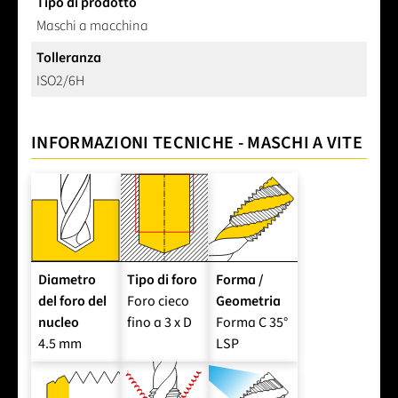
Tipo di prodotto
Maschi a macchina
Tolleranza
ISO2/6H
INFORMAZIONI TECNICHE - MASCHI A VITE
Diametro
Tipo di foro
Forma /
del foro del
Foro cieco
Geometria
nucleo
fino a 3 x D
Forma C 35°
4.5 mm
LSP