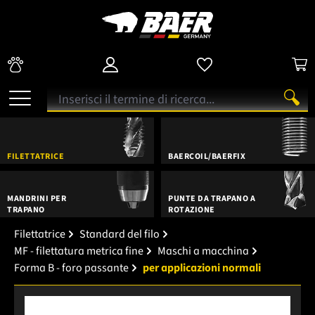
FILETTATRICE
BAERCOIL/BAERFIX
MANDRINI PER
PUNTE DA TRAPANO A
TRAPANO
ROTAZIONE
Filettatrice
Standard del filo
MF - filettatura metrica fine
Maschi a macchina
Forma B - foro passante
per applicazioni normali
Salta la galleria di immagini