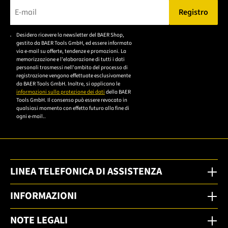
Registro
Bitte geben Sie eine gültige E-Mail-Adresse ein.
Desidero ricevere la newsletter del BAER Shop,
Bitte akzeptieren Sie
gestito da BAER Tools GmbH, ed essere informato
die
via e-mail su offerte, tendenze e promozioni. La
memorizzazione e l'elaborazione di tutti i dati
Datenschutzerklärung,
personali trasmessi nell'ambito del processo di
um sich anzumelden.
registrazione vengono effettuate esclusivamente
da BAER Tools GmbH. Inoltre, si applicano le
informazioni sulla protezione dei dati
della BAER
Tools GmbH. Il consenso può essere revocato in
qualsiasi momento con effetto futuro alla fine di
ogni e-mail..
LINEA TELEFONICA DI ASSISTENZA
INFORMAZIONI
NOTE LEGALI