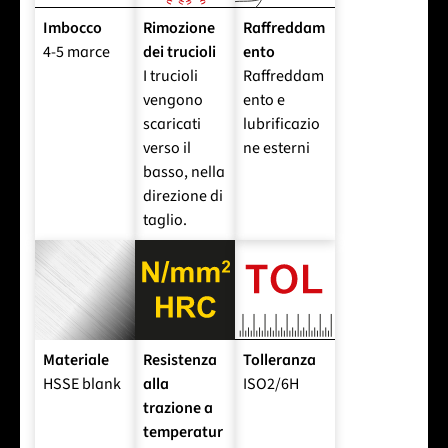
Imbocco
Rimozione
Raffreddam
4-5 marce
dei trucioli
ento
I trucioli
Raffreddam
vengono
ento e
scaricati
lubrificazio
verso il
ne esterni
basso, nella
direzione di
taglio.
Materiale
Resistenza
Tolleranza
HSSE blank
alla
ISO2/6H
trazione a
temperatur