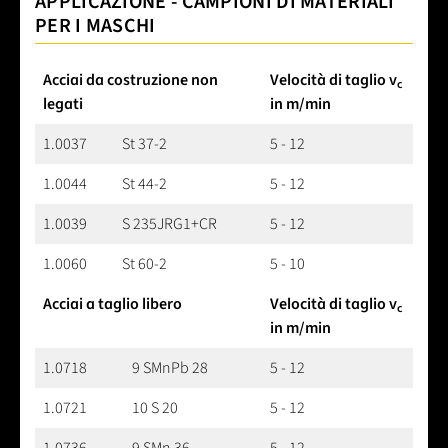
APPLICAZIONE - CAMPIONI DI MATERIALI
PER I MASCHI
Acciai da costruzione non
Velocità di taglio v
c
legati
in m/min
1.0037
St 37-2
5 - 12
1.0044
St 44-2
5 - 12
1.0039
S 235JRG1+CR
5 - 12
1.0060
St 60-2
5 - 10
Acciai a taglio libero
Velocità di taglio v
c
in m/min
1.0718
9 SMnPb 28
5 - 12
1.0721
10 S 20
5 - 12
1.0736
9 SMn 36
5 - 12