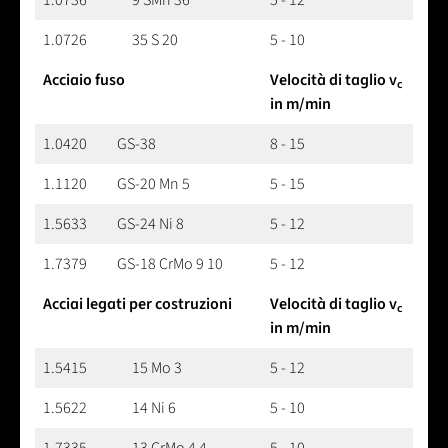
1.0726
35 S 20
5 - 10
Acciaio fuso
Velocità di taglio v
c
in m/min
1.0420
GS-38
8 - 15
1.1120
GS-20 Mn 5
5 - 15
1.5633
GS-24 Ni 8
5 - 12
1.7379
GS-18 CrMo 9 10
5 - 12
Acciai legati per costruzioni
Velocità di taglio v
c
in m/min
1.5415
15 Mo 3
5 - 12
1.5622
14 Ni 6
5 - 10
1.7335
13 CrMo 4 4
5 - 10