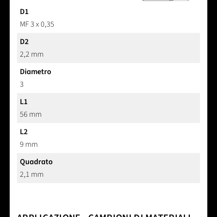
D1
MF 3 x 0,35
D2
2,2 mm
Diametro
3
L1
56 mm
L2
9 mm
Quadrato
2,1 mm