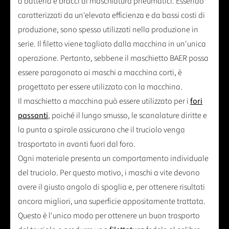
a batteria e bracci di maschiatura pneumatici. Essendo
caratterizzati da un'elevata efficienza e da bassi costi di
produzione, sono spesso utilizzati nella produzione in
serie. Il filetto viene tagliato dalla macchina in un'unica
operazione. Pertanto, sebbene il maschietto BAER possa
essere paragonato ai maschi a macchina corti, è
progettato per essere utilizzato con la macchina.
Il maschietto a macchina può essere utilizzato per i
fori
passanti
, poiché il lungo smusso, le scanalature diritte e
la punta a spirale assicurano che il truciolo venga
trasportato in avanti fuori dal foro.
Ogni materiale presenta un comportamento individuale
del truciolo. Per questo motivo, i maschi a vite devono
avere il giusto angolo di spoglia e, per ottenere risultati
ancora migliori, una superficie appositamente trattata.
Questo è l'unico modo per ottenere un buon trasporto