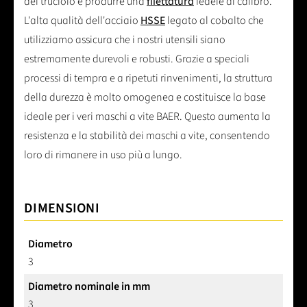
del truciolo e produrre una
filettatura
fedele al calibro.
L'alta qualità dell'acciaio
HSSE
legato al cobalto che
utilizziamo assicura che i nostri utensili siano
estremamente durevoli e robusti. Grazie a speciali
processi di tempra e a ripetuti rinvenimenti, la struttura
della durezza è molto omogenea e costituisce la base
ideale per i veri maschi a vite BAER. Questo aumenta la
resistenza e la stabilità dei maschi a vite, consentendo
loro di rimanere in uso più a lungo.
DIMENSIONI
Diametro
3
Diametro nominale in mm
3