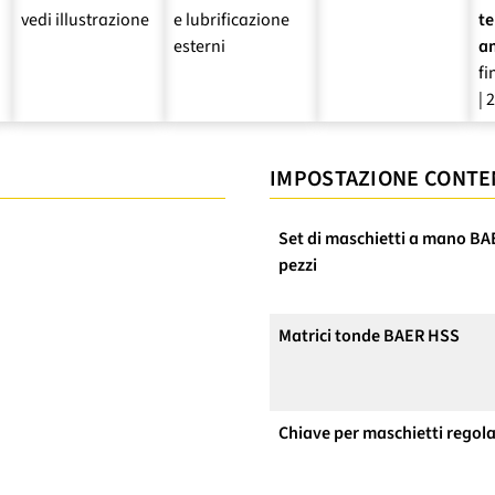
vedi illustrazione
e lubrificazione
t
esterni
a
fi
| 
IMPOSTAZIONE CONTE
Set di maschietti a mano BA
pezzi
Matrici tonde BAER HSS
Chiave per maschietti regola