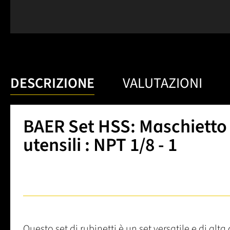
DESCRIZIONE
VALUTAZIONI
BAER Set HSS: Maschietto a 
utensili : NPT 1/8 - 1
Questo set di rubinetti è un set versatile e di alta