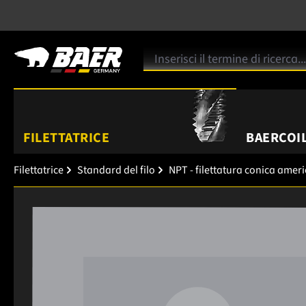
FILETTATRICE
BAERCOIL
Filettatrice
Standard del filo
NPT - filettatura conica amer
Salta la galleria di immagini