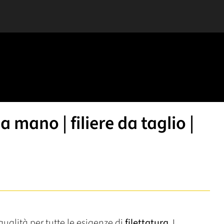
mano | filiere da taglio |
 qualità per tutte le esigenze di
filettatura
. I