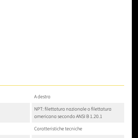
A destra
NPT: filettatura nazionale o filettatura
americana secondo ANSI B 1.20.1
Caratteristiche tecniche