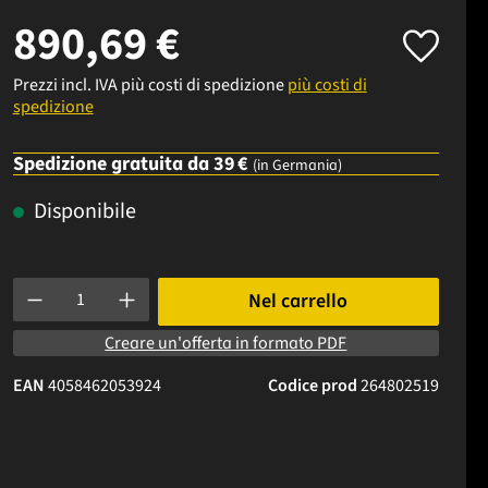
890,69 €
Prezzi incl. IVA più costi di spedizione
più costi di
spedizione
Spedizione gratuita da 39 €
(in Germania)
Disponibile
Quantità del prodotto: inserisci la quantità desiderata o usa i p
Nel carrello
Creare un'offerta in formato PDF
EAN
4058462053924
Codice prod
264802519