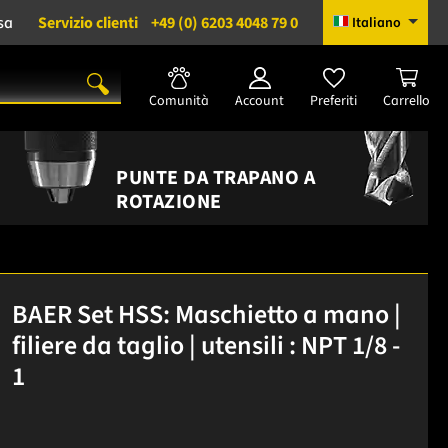
sa
Servizio clienti
+49 (0) 6203 4048 79 0
Italiano
Comunità
Account
Preferiti
Carrello
PUNTE DA TRAPANO A
ROTAZIONE
BAER Set HSS: Maschietto a mano |
filiere da taglio | utensili : NPT 1/8 -
1