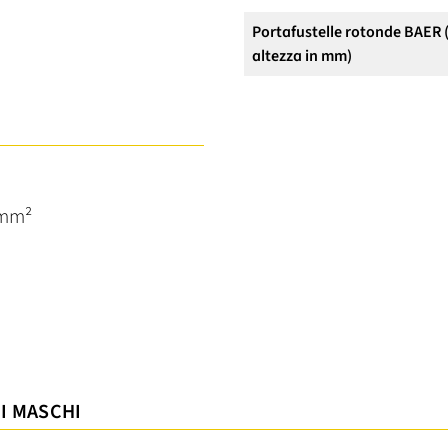
Portafustelle rotonde BAER 
altezza in mm)
/mm²
 I MASCHI