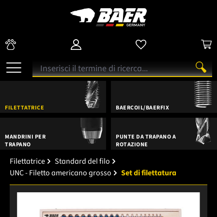
FILETTATRICE
BAERCOIL/BAERFIX
MANDRINI PER
PUNTE DA TRAPANO A
TRAPANO
ROTAZIONE
Filettatrice
Standard del filo
UNC - Filetto americano grosso
Set di filettatura
Salta la galleria di immagini