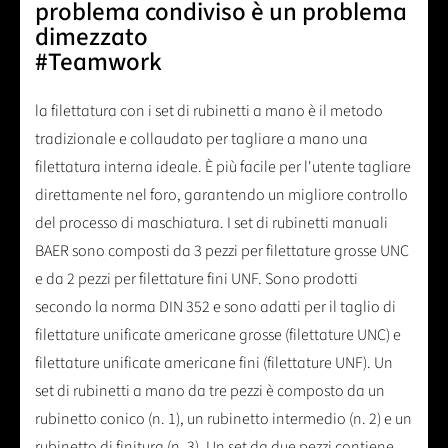
problema condiviso è un problema
dimezzato
#Teamwork
la filettatura con i set di rubinetti a mano è il metodo
tradizionale e collaudato per tagliare a mano una
filettatura interna ideale. È più facile per l'utente tagliare
direttamente nel foro, garantendo un migliore controllo
del processo di maschiatura. I set di rubinetti manuali
BAER sono composti da 3 pezzi per filettature grosse UNC
e da 2 pezzi per filettature fini UNF. Sono prodotti
secondo la norma DIN 352 e sono adatti per il taglio di
filettature unificate americane grosse (filettature UNC) e
filettature unificate americane fini (filettature UNF). Un
set di rubinetti a mano da tre pezzi è composto da un
rubinetto conico (n. 1), un rubinetto intermedio (n. 2) e un
rubinetto di finitura (n. 3). Un set da due pezzi contiene