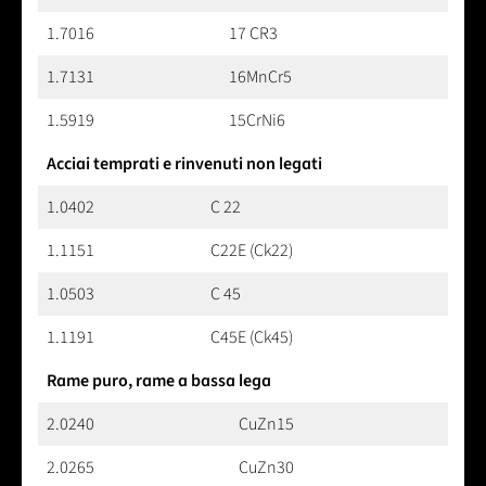
1.7016
17 CR3
1.7131
16MnCr5
1.5919
15CrNi6
Acciai temprati e rinvenuti non legati
1.0402
C 22
1.1151
C22E (Ck22)
1.0503
C 45
1.1191
C45E (Ck45)
Rame puro, rame a bassa lega
2.0240
CuZn15
2.0265
CuZn30