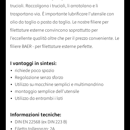
trucioli. Raccolgono i trucioli, li arrotolano e li
trasportano via. È importante lubrificare l'utensile con
olio da taglio o pasta da taglio. Le nostre filiere per
filettature esterne convincono soprattutto per
l'eccellente qualità oltre che per il prezzo conveniente. Le
filiere BAER - per filettature esterne perfette.
I vantaggi in sintesi:
richiede poco spazio
Regolazione senza sforzo
Utilizzo su macchine semplici e multimandrino
montaggio semplice dell'utensile
Utilizzo da entrambi i lati
Informazioni tecniche:
DIN EN 22568 (ex DIN 223 B)
Filetto tolleranza: 2A