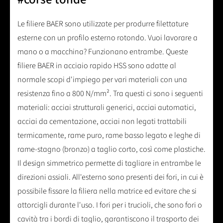
Le filiere BAER sono utilizzate per produrre filettature
esterne con un profilo esterno rotondo. Vuoi lavorare a
mano o a macchina? Funzionano entrambe. Queste
filiere BAER in acciaio rapido HSS sono adatte al
normale scopi d'impiego per vari materiali con una
resistenza fino a 800 N/mm². Tra questi ci sono i seguenti
materiali: acciai strutturali generici, acciai automatici,
acciai da cementazione, acciai non legati trattabili
termicamente, rame puro, rame basso legato e leghe di
rame-stagno (bronzo) a taglio corto, così come plastiche.
Il design simmetrico permette di tagliare in entrambe le
direzioni assiali. All'esterno sono presenti dei fori, in cui è
possibile fissare la filiera nella matrice ed evitare che si
attorcigli durante l'uso. I fori per i trucioli, che sono fori o
cavità tra i bordi di taglio, garantiscono il trasporto dei