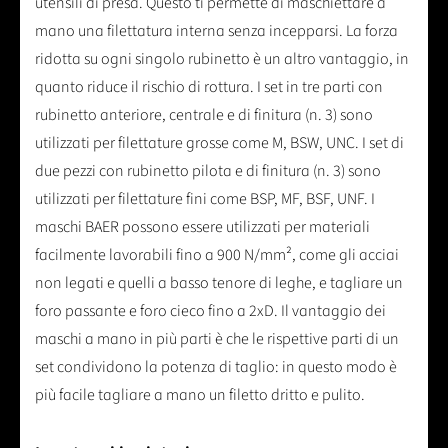
utensili di presa. Questo ti permette di maschiettare a
mano una filettatura interna senza incepparsi. La forza
ridotta su ogni singolo rubinetto è un altro vantaggio, in
quanto riduce il rischio di rottura. I set in tre parti con
rubinetto anteriore, centrale e di finitura (n. 3) sono
utilizzati per filettature grosse come M, BSW, UNC. I set di
due pezzi con rubinetto pilota e di finitura (n. 3) sono
utilizzati per filettature fini come BSP, MF, BSF, UNF. I
maschi BAER possono essere utilizzati per materiali
facilmente lavorabili fino a 900 N/mm², come gli acciai
non legati e quelli a basso tenore di leghe, e tagliare un
foro passante e foro cieco fino a 2xD. Il vantaggio dei
maschi a mano in più parti è che le rispettive parti di un
set condividono la potenza di taglio: in questo modo è
più facile tagliare a mano un filetto dritto e pulito.