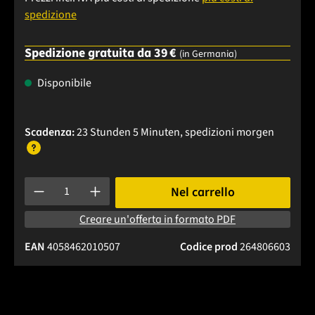
spedizione
Spedizione gratuita da 39 €
(in Germania)
Disponibile
Scadenza:
23 Stunden 5 Minuten
, spedizioni
morgen
Quantità del prodotto: inserisci la quantità desiderata o usa 
Nel carrello
Creare un'offerta in formato PDF
EAN
4058462010507
Codice prod
264806603