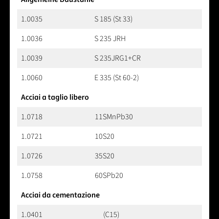
1.0035
S 185 (St 33)
1.0036
S 235 JRH
1.0039
S 235JRG1+CR
1.0060
E 335 (St 60-2)
Acciai a taglio libero
1.0718
11SMnPb30
1.0721
10S20
1.0726
35S20
1.0758
60SPb20
Acciai da cementazione
1.0401
(C15)