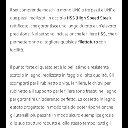
Il set comprende maschi a mano UNC a tre pezzi e UNF a
due pezzi, realizzati in acciaio
HSS
(
High Speed Steel
)
rettificato, che garantisce una lunga durata e un'elevata
precisione. Nel set sono incluse anche le filiere
HSS
, che ti
permetteranno di tagliare qualsiasi
filettatura
con
facilità.
Il punto forte di questo set è la bellissima e resistente
scatola in legno, realizzata in faggio di alta qualità. Gli
scomparti per il rubinetto a vite, le filiere, le chiavi per
rubinetto e il supporto per le filiere sono fresati nel legno
per garantire un'aderenza perfetta. La cassetta in legno
è stata progettata in modo tale da poter riporre anche
gli utensili più pesanti in modo sicuro e semplice grazie
alla sua struttura robusta e, allo stesso tempo, tutti gli