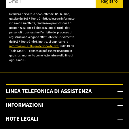
Registro
Bitte geben Sie eine gültige E-Mail-Adresse ein.
Desidero ricevere la newsletter del BAER Shop,
Bitte akzeptieren Sie
gestito da BAER Tools GmbH, ed essere informato
die
via e-mail su offerte, tendenze e promozioni. La
memorizzazione e l'elaborazione di tutti i dati
Datenschutzerklärung,
personali trasmessi nell'ambito del processo di
um sich anzumelden.
registrazione vengono effettuate esclusivamente
da BAER Tools GmbH. Inoltre, si applicano le
informazioni sulla protezione dei dati
della BAER
Tools GmbH. Il consenso può essere revocato in
qualsiasi momento con effetto futuro alla fine di
ogni e-mail..
LINEA TELEFONICA DI ASSISTENZA
INFORMAZIONI
NOTE LEGALI