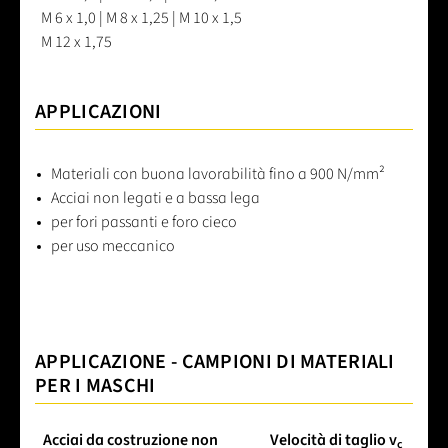
M 6 x 1,0 | M 8 x 1,25 | M 10 x 1,5
M 12 x 1,75
APPLICAZIONI
Materiali con buona lavorabilità fino a 900 N/mm²
Acciai non legati e a bassa lega
per fori passanti e foro cieco
per uso meccanico
APPLICAZIONE - CAMPIONI DI MATERIALI
PER I MASCHI
Acciai da costruzione non
Velocità di taglio v
c