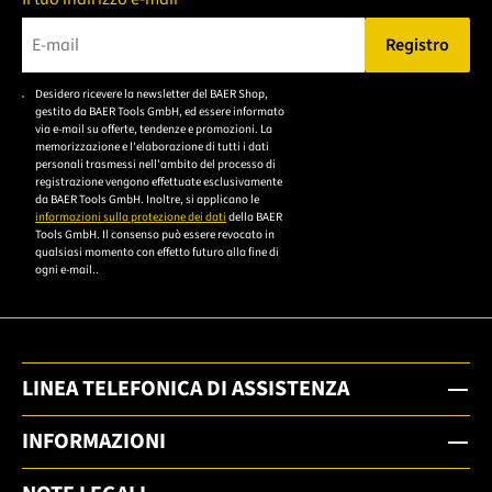
Registro
Bitte geben Sie eine gültige E-Mail-Adresse ein.
Desidero ricevere la newsletter del BAER Shop,
Bitte akzeptieren Sie
gestito da BAER Tools GmbH, ed essere informato
die
via e-mail su offerte, tendenze e promozioni. La
memorizzazione e l'elaborazione di tutti i dati
Datenschutzerklärung,
personali trasmessi nell'ambito del processo di
um sich anzumelden.
registrazione vengono effettuate esclusivamente
da BAER Tools GmbH. Inoltre, si applicano le
informazioni sulla protezione dei dati
della BAER
Tools GmbH. Il consenso può essere revocato in
qualsiasi momento con effetto futuro alla fine di
ogni e-mail..
LINEA TELEFONICA DI ASSISTENZA
INFORMAZIONI