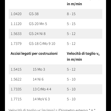
in m/min
1.0420
GS-38
8 - 15
1.1120
GS-20 Mn 5
5 - 15
1.5633
GS-24 Ni 8
5 - 12
1.7379
GS-18 CrMo 9 10
5 - 12
Acciai legati per costruzioni
Velocità di taglio v
c
in m/min
1.5415
15 Mo 3
5 - 12
1.5622
14 Ni 6
5 - 10
1.7335
13 CrMo 4 4
5 - 10
1.7715
14 MoV 6 3
5 - 10
Velocità di taglio vc [m/min] = (Diametro esterno * π *