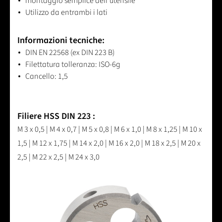
montaggio semplice dell'utensile
Utilizzo da entrambi i lati
Informazioni tecniche:
DIN EN 22568 (ex DIN 223 B)
Filettatura tolleranza: ISO-6g
Cancello: 1,5
Filiere HSS DIN 223 :
M 3 x 0,5 | M 4 x 0,7 | M 5 x 0,8 | M 6 x 1,0 | M 8 x 1,25 | M 10 x
1,5 | M 12 x 1,75 | M 14 x 2,0 | M 16 x 2,0 | M 18 x 2,5 | M 20 x
2,5 | M 22 x 2,5 | M 24 x 3,0