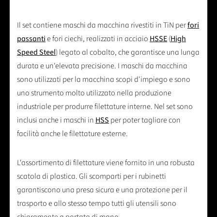
Il set contiene maschi da macchina rivestiti in TiN per
fori
passanti
e fori ciechi, realizzati in acciaio
HSSE
(
High
Speed Steel
) legato al cobalto, che garantisce una lunga
durata e un'elevata precisione. I maschi da macchina
sono utilizzati per la macchina scopi d'impiego e sono
uno strumento molto utilizzato nella produzione
industriale per produrre filettature interne. Nel set sono
inclusi anche i maschi in
HSS
per poter tagliare con
facilità anche le filettature esterne.
L'assortimento di filettature viene fornito in una robusta
scatola di plastica. Gli scomparti per i rubinetti
garantiscono una presa sicura e una protezione per il
trasporto e allo stesso tempo tutti gli utensili sono
chiaramente a portata di mano.