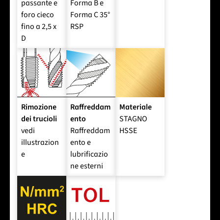
passante e
Forma B e
foro cieco
Forma C 35°
fino a 2,5 x
RSP
D
Rimozione
Raffreddam
Materiale
dei trucioli
ento
STAGNO
vedi
Raffreddam
HSSE
illustrazion
ento e
e
lubrificazio
ne esterni