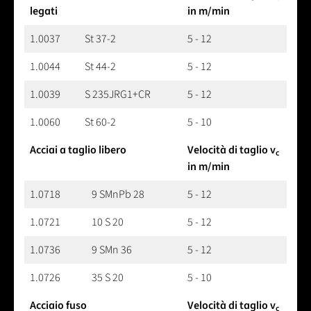
legati
in m/min
1.0037
St 37-2
5 - 12
1.0044
St 44-2
5 - 12
1.0039
S 235JRG1+CR
5 - 12
1.0060
St 60-2
5 - 10
Acciai a taglio libero
Velocità di taglio v
c
in m/min
1.0718
9 SMnPb 28
5 - 12
1.0721
10 S 20
5 - 12
1.0736
9 SMn 36
5 - 12
1.0726
35 S 20
5 - 10
Acciaio fuso
Velocità di taglio v
c