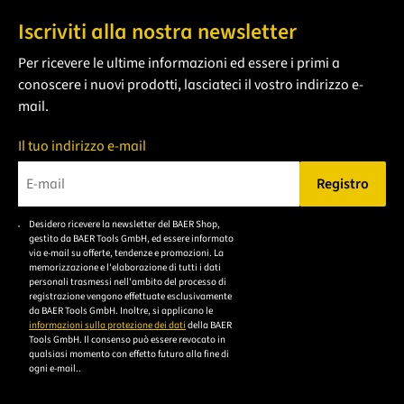
Iscriviti alla nostra newsletter
Per ricevere le ultime informazioni ed essere i primi a
conoscere i nuovi prodotti, lasciateci il vostro indirizzo e-
mail.
Il tuo indirizzo e-mail
Registro
Bitte geben Sie eine gültige E-Mail-Adresse ein.
Desidero ricevere la newsletter del BAER Shop,
Bitte akzeptieren Sie
gestito da BAER Tools GmbH, ed essere informato
die
via e-mail su offerte, tendenze e promozioni. La
memorizzazione e l'elaborazione di tutti i dati
Datenschutzerklärung,
personali trasmessi nell'ambito del processo di
um sich anzumelden.
registrazione vengono effettuate esclusivamente
da BAER Tools GmbH. Inoltre, si applicano le
informazioni sulla protezione dei dati
della BAER
Tools GmbH. Il consenso può essere revocato in
qualsiasi momento con effetto futuro alla fine di
ogni e-mail..