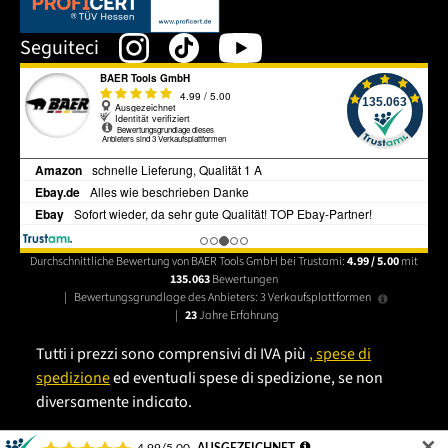
Dieser Link öffnet sich in einem neuen Tab.
Seguiteci
Durchschnittliche Bewertung von BAER Tools GmbH bei Trustami:
4.99 / 5.00
mit
135.063
Bewertungen
|
Bewertungsgrundlage des Anbieters: 3 Verkaufsplattformen
|
23
Jahre Erfahrung
Tutti i prezzi sono comprensivi di IVA più
, spese di
spedizione
ed eventuali spese di spedizione, se non
diversamente indicato.