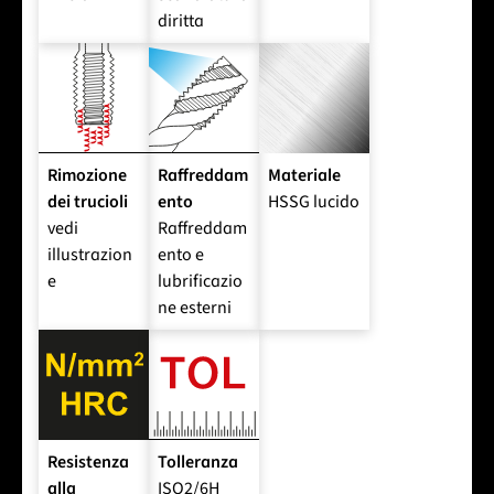
diritta
Rimozione
Raffreddam
Materiale
dei trucioli
ento
HSSG lucido
vedi
Raffreddam
illustrazion
ento e
e
lubrificazio
ne esterni
Resistenza
Tolleranza
alla
ISO2/6H