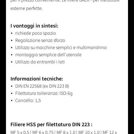
per il prezzo conveniente. Le filiere BAER - per filettature
esterne perfette.
I vantaggi in sintesi:
richiede poco spazio
Regolazione senza sforzo
Utilizzo su macchine semplici e multimandrino
montaggio semplice dell'utensile
Utilizzo da entrambi i lati
Informazioni tecniche:
DIN EN 22568 (ex DIN 223 B)
Filettatura tolleranza: ISO-6g
Cancello: 1,5
Filiere HSS per filettatura DIN 223 :
MF 5 x 0,5 | MF 6 x 0,75 | MF 8 x 1,0 | MF 10 x 1,0 | MF 12 x