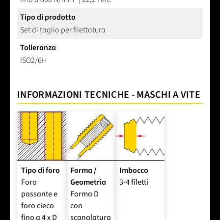
Tipo di prodotto
Set di taglio per filettatura
Tolleranza
ISO2/6H
INFORMAZIONI TECNICHE - MASCHI A VITE
Tipo di foro
Forma /
Imbocco
Foro
Geometria
3-4 filetti
passante e
Forma D
foro cieco
con
fino a 4 x D
scanalatura