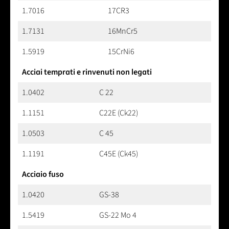
1.7016
17CR3
1.7131
16MnCr5
1.5919
15CrNi6
Acciai temprati e rinvenuti non legati
1.0402
C 22
1.1151
C22E (Ck22)
1.0503
C 45
1.1191
C45E (Ck45)
Acciaio fuso
1.0420
GS-38
1.5419
GS-22 Mo 4