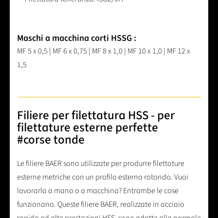
Maschi a macchina corti HSSG :
MF 5 x 0,5 | MF 6 x 0,75 | MF 8 x 1,0 | MF 10 x 1,0 | MF 12 x
1,5
Filiere per filettatura HSS - per
filettature esterne perfette
#corse tonde
Le filiere BAER sono utilizzate per produrre filettature
esterne metriche con un profilo esterno rotondo. Vuoi
lavorarla a mano o a macchina? Entrambe le cose
funzionano. Queste filiere BAER, realizzate in acciaio