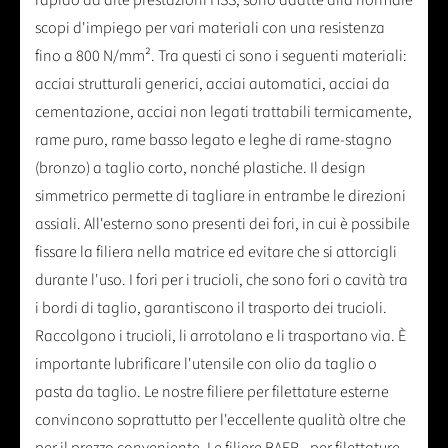
rapido ad alte prestazioni HSS, sono adatte alla normale
scopi d'impiego per vari materiali con una resistenza
fino a 800 N/mm². Tra questi ci sono i seguenti materiali:
acciai strutturali generici, acciai automatici, acciai da
cementazione, acciai non legati trattabili termicamente,
rame puro, rame basso legato e leghe di rame-stagno
(bronzo) a taglio corto, nonché plastiche. Il design
simmetrico permette di tagliare in entrambe le direzioni
assiali. All'esterno sono presenti dei fori, in cui è possibile
fissare la filiera nella matrice ed evitare che si attorcigli
durante l'uso. I fori per i trucioli, che sono fori o cavità tra
i bordi di taglio, garantiscono il trasporto dei trucioli.
Raccolgono i trucioli, li arrotolano e li trasportano via. È
importante lubrificare l'utensile con olio da taglio o
pasta da taglio. Le nostre filiere per filettature esterne
convincono soprattutto per l'eccellente qualità oltre che