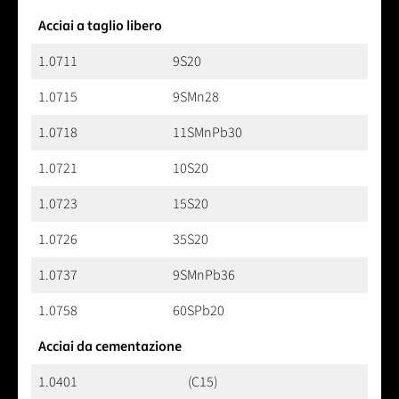
Acciai a taglio libero
1.0711
9S20
1.0715
9SMn28
1.0718
11SMnPb30
1.0721
10S20
1.0723
15S20
1.0726
35S20
1.0737
9SMnPb36
1.0758
60SPb20
Acciai da cementazione
1.0401
(C15)