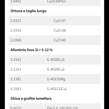
2.0401
CuZn39Pb3
Ottone a taglio lungo
2.0321
CuZn37
2.0335
CuZn36
2.0360
CuZn40
Alluminio fuso Si > 5-12 %
3.2161
G-AlSi8Cu3
3.2163
G-AlSi9Cu3
3.2381
G-AlSi10Mg
3.2583
G-AlSi12(Cu)
Ghisa a grafite lamellare
0.6010
EN-GJL 100 (GG-10)