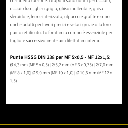
cosiddetta torsione. I trapani sono adatti per acciaio,
acciaio fuso, ghisa grigia, ghisa malleabile, ghisa
sferoidale, ferro sinterizzato, alpacca e grafite e sono
anche adatti per lavori precisi e veloci grazie alla loro
punta rettificata. La foratura a corona è essenziale per
tagliare successivamente una filettatura interna.
Punte HSSG DIN 338 per MF 5x0,5 - MF 12x1,5:
Ø 4,3 mm (MF 5 x 0,5) | Ø 5,2 mm (MF 6 x 0,75) | Ø 7,0 mm
(MF 8 x 1,0)| Ø 9,0 mm (MF 10 x 1,0) | Ø 10,5 mm (MF 12 x
1,5)