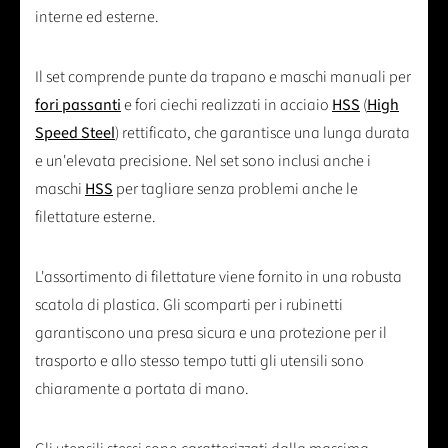
interne ed esterne.
Il set comprende punte da trapano e maschi manuali per
fori passanti
e fori ciechi realizzati in acciaio
HSS
(
High
Speed Steel
) rettificato, che garantisce una lunga durata
e un'elevata precisione. Nel set sono inclusi anche i
maschi
HSS
per tagliare senza problemi anche le
filettature esterne.
L'assortimento di filettature viene fornito in una robusta
scatola di plastica. Gli scomparti per i rubinetti
garantiscono una presa sicura e una protezione per il
trasporto e allo stesso tempo tutti gli utensili sono
chiaramente a portata di mano.