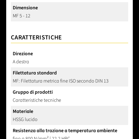
Dimensione
MF 5 - 12
CARATTERISTICHE
Direzione
A destra
Filettatura standard
MF: Filettatura metrica fine ISO secondo DIN 13
Gruppo di prodotti
Caratteristiche tecniche
Materiale
HSSG lucido
Resistenza alla trazione a temperatura ambiente
fino a 800 N/mm² | 22,2 HRC