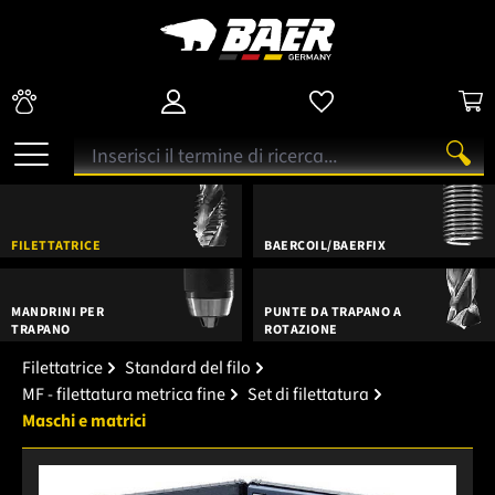
FILETTATRICE
BAERCOIL/BAERFIX
MANDRINI PER
PUNTE DA TRAPANO A
TRAPANO
ROTAZIONE
Filettatrice
Standard del filo
MF - filettatura metrica fine
Set di filettatura
Maschi e matrici
Salta la galleria di immagini