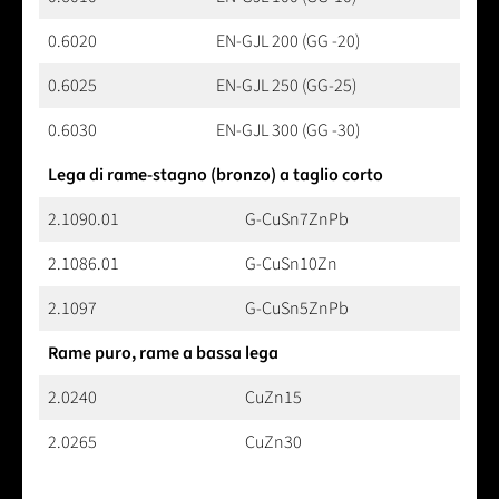
0.6020
EN-GJL 200 (GG -20)
0.6025
EN-GJL 250 (GG-25)
0.6030
EN-GJL 300 (GG -30)
Lega di rame-stagno (bronzo) a taglio corto
2.1090.01
G-CuSn7ZnPb
2.1086.01
G-CuSn10Zn
2.1097
G-CuSn5ZnPb
Rame puro, rame a bassa lega
2.0240
CuZn15
2.0265
CuZn30