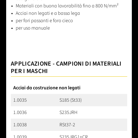
Materiali con buona lavorabilità fino a 800 N/mm²
Acciai non legati e a bassa lega
per fori passanti e foro cieco
per uso manuale
APPLICAZIONE - CAMPIONI DI MATERIALI
PER I MASCHI
Acciai da costruzione non legati
1.0035
S185 (St33)
1.0036
S235JRH
1.0038
RSt37-2
1.0039
S235JRG1+CR