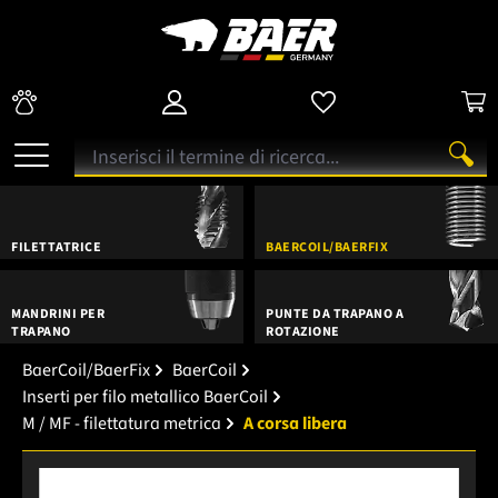
FILETTATRICE
BAERCOIL/BAERFIX
MANDRINI PER
PUNTE DA TRAPANO A
TRAPANO
ROTAZIONE
BaerCoil/BaerFix
BaerCoil
Inserti per filo metallico BaerCoil
M / MF - filettatura metrica
A corsa libera
Salta la galleria di immagini