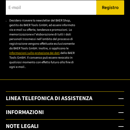
Registro
Bitte geben Sie eine gültige E-Mail-Adresse ein.
Desidero ricevere la newsletter del BAER Shop,
Bitte akzeptieren Sie
gestito da BAER Tools GmbH, ed essere informato
die
via e-mail su offerte, tendenze e promozioni. La
memorizzazione e l'elaborazione di tutti i dati
Datenschutzerklärung,
personali trasmessi nell'ambito del processo di
um sich anzumelden.
registrazione vengono effettuate esclusivamente
da BAER Tools GmbH. Inoltre, si applicano le
informazioni sulla protezione dei dati
della BAER
Tools GmbH. Il consenso può essere revocato in
qualsiasi momento con effetto futuro alla fine di
ogni e-mail..
LINEA TELEFONICA DI ASSISTENZA
INFORMAZIONI
NOTE LEGALI