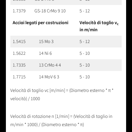
1.7379
GS-18 CrMo 9 10
5 - 12
Acciai legati per costruzioni
Velocità di taglio v
c
in m/min
1.5415
15 Mo 3
5 - 12
1.5622
14 Ni 6
5 - 10
1.7335
13 CrMo 4 4
5 - 10
1.7715
14 MoV 6 3
5 - 10
Velocità di taglio vc [m/min] = (Diametro esterno * π *
velocità) / 1000
Velocità di rotazione n [1/min] = (Velocità di taglio in
m/min * 1000) / (Diametro esterno * π)