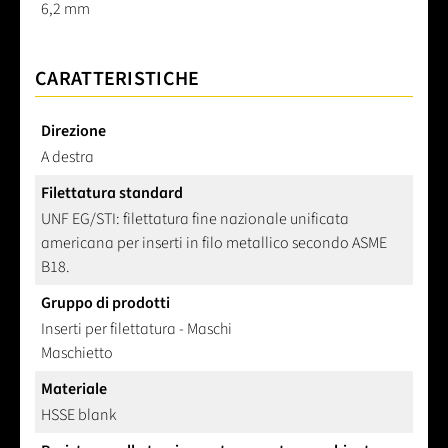
6,2 mm
CARATTERISTICHE
Direzione
A destra
Filettatura standard
UNF EG/STI: filettatura fine nazionale unificata
americana per inserti in filo metallico secondo ASME
B18.
Gruppo di prodotti
Inserti per filettatura - Maschi
Maschietto
Materiale
HSSE blank