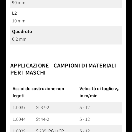
90 mm
L2
10 mm
Quadrato
6,2 mm
APPLICAZIONE - CAMPIONI DI MATERIALI
PER I MASCHI
Acciai da costruzione non
Velocità di taglio v
c
legati
in m/min
1.0037
St 37-2
5 - 12
1.0044
St 44-2
5 - 12
1.0039
S 235JRG1+CR
5 - 12