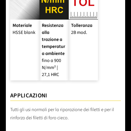
Materiale
Resistenza
Tolleranza
HSSE blank
alla
2B mod.
trazione a
temperatur
a ambiente
fino a 900
N/mm² |
27,1 HRC
APPLICAZIONI
Tutti gli usi normali per la riparazione dei filetti e per il
rinforzo dei filetti di foro cieco.