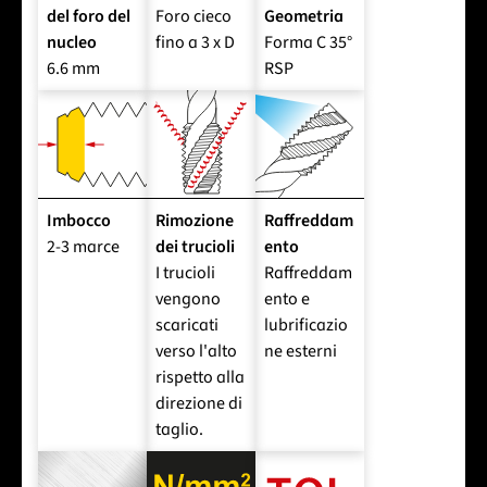
del foro del
Foro cieco
Geometria
nucleo
fino a 3 x D
Forma C 35°
6.6 mm
RSP
Imbocco
Rimozione
Raffreddam
2-3 marce
dei trucioli
ento
I trucioli
Raffreddam
vengono
ento e
scaricati
lubrificazio
verso l'alto
ne esterni
rispetto alla
direzione di
taglio.