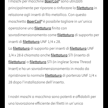
I maschi per macchine
BaerCoil
® sono utilizzati
principalmente per riparare o rinforzare la
filettatura
in
relazione agli inserti di filo metallico. Con questo
maschietto
BaerCoil
® è possibile tagliare in un'unica
operazione una
filettatura
finita con
sovradimensionamento come
filettatura
di supporto per
inserti di
filettatura
UNF 1/4 x 28.
La
filettatura
di supporto per inserti di
filettatura
UNF
1/4 x 28 è chiamata anche
filettatura
STI (inserto di
filettatura
) o
filettatura
STI (in inglese Screw Thread
Insert) e ha un sovradimensionamento in modo da
ripristinare la normale
filettatura
di partenza UNF 1/4 x
28 dopo l'installazione dell'inserto.
I nostri maschi a macchina sono potenti e affidabili per
una lavorazione efficiente dei filetti in un'unica