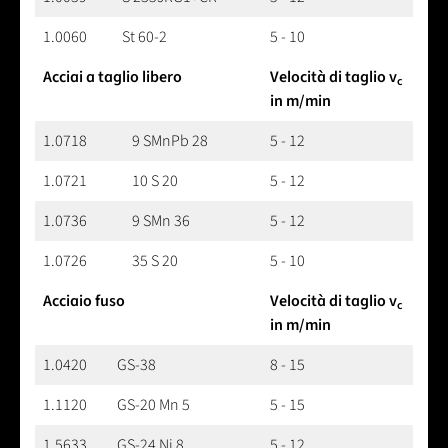
1.0060
St 60-2
5 - 10
Acciai a taglio libero
Velocità di taglio v
c
in m/min
1.0718
9 SMnPb 28
5 - 12
1.0721
10 S 20
5 - 12
1.0736
9 SMn 36
5 - 12
1.0726
35 S 20
5 - 10
Acciaio fuso
Velocità di taglio v
c
in m/min
1.0420
GS-38
8 - 15
1.1120
GS-20 Mn 5
5 - 15
1.5633
GS-24 Ni 8
5 - 12