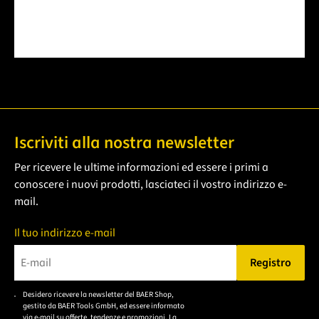
Iscriviti alla nostra newsletter
Per ricevere le ultime informazioni ed essere i primi a
conoscere i nuovi prodotti, lasciateci il vostro indirizzo e-
mail.
Il tuo indirizzo e-mail
Registro
Bitte geben Sie eine gültige E-Mail-Adresse ein.
Desidero ricevere la newsletter del BAER Shop,
Bitte akzeptieren Sie
gestito da BAER Tools GmbH, ed essere informato
die
via e-mail su offerte, tendenze e promozioni. La