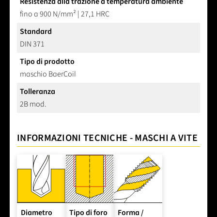
Resistenza alla trazione a temperatura ambiente
fino a 900 N/mm² | 27,1 HRC
Standard
DIN 371
Tipo di prodotto
maschio BaerCoil
Tolleranza
2B mod.
INFORMAZIONI TECNICHE - MASCHI A VITE
Diametro
Tipo di foro
Forma /