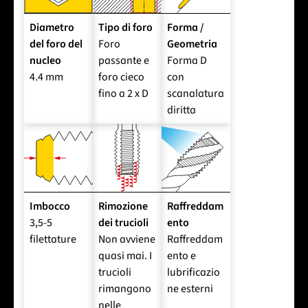
Diametro
Tipo di foro
Forma /
del foro del
Foro
Geometria
nucleo
passante e
Forma D
4.4 mm
foro cieco
con
fino a 2 x D
scanalatura
diritta
Imbocco
Rimozione
Raffreddam
3,5-5
dei trucioli
ento
filettature
Non avviene
Raffreddam
quasi mai. I
ento e
trucioli
lubrificazio
rimangono
ne esterni
nelle