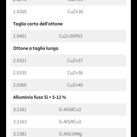
2.0265
CuZn30
Taglio corto dell'ottone
2.0401
CuZn39Pb3
Ottone a taglio lungo
2.0321
CuZn37
2.0335
CuZn36
2.0360
CuZn40
Alluminio fuso Si > 5-12 %
3.2161
G-AlSi8Cu3
3.2163
G-AlSi9Cu3
3.2381
G-AlSi10Mg