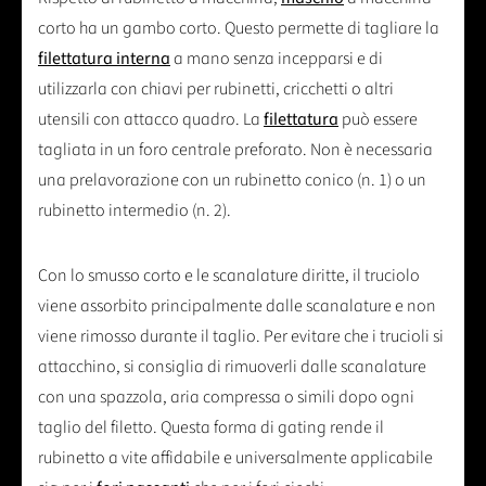
corto ha un gambo corto. Questo permette di tagliare la
filettatura interna
a mano senza incepparsi e di
utilizzarla con chiavi per rubinetti, cricchetti o altri
utensili con attacco quadro. La
filettatura
può essere
tagliata in un foro centrale preforato. Non è necessaria
una prelavorazione con un rubinetto conico (n. 1) o un
rubinetto intermedio (n. 2).
Con lo smusso corto e le scanalature diritte, il truciolo
viene assorbito principalmente dalle scanalature e non
viene rimosso durante il taglio. Per evitare che i trucioli si
attacchino, si consiglia di rimuoverli dalle scanalature
con una spazzola, aria compressa o simili dopo ogni
taglio del filetto. Questa forma di gating rende il
rubinetto a vite affidabile e universalmente applicabile