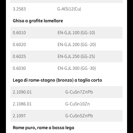
3.2583
G-AlSi12(Cu)
Ghisa a grafite lamellare
0.6010
EN-GJL 100 (GG-10)
0.6020
EN-GJL 200 (GG -20)
0.6025
EN-GJL 250 (GG-25)
0.6030
EN-GJL 300 (GG -30)
Lega di rame-stagno (bronzo) a taglio corto
2.1090.01
G-CuSn7ZnPb
2.1086.01
G-CuSn10Zn
2.1097
G-CuSn5ZnPb
Rame puro, rame a bassa lega