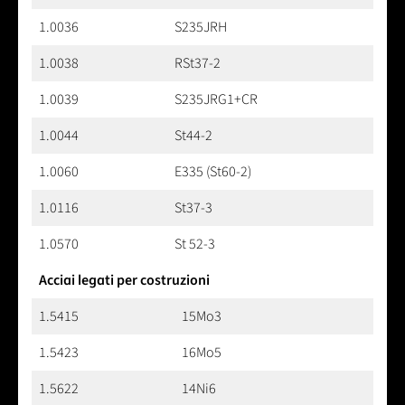
1.0036
S235JRH
1.0038
RSt37-2
1.0039
S235JRG1+CR
1.0044
St44-2
1.0060
E335 (St60-2)
1.0116
St37-3
1.0570
St 52-3
Acciai legati per costruzioni
1.5415
15Mo3
1.5423
16Mo5
1.5622
14Ni6