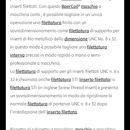
inserti filettati. Con questo
BaerCoil
®
maschio
a
macchina corto , è possibile tagliare in un'unica
operazione una
filettatura
finita con un
sovradimensionamento come
filettatura
di supporto per
inserti di filo metallico della
dimensione
UNC No. 8 x 32.
In questo modo è possibile tagliare una
filettatura
interna
precisa in modo rapido a mano o semi-
professionale a macchina.
La
filettatura
di supporto per gli inserti filettati UNC n. 8 x
32 è chiamata anche
filettatura
STI (
inserto filettato
) o
filettatura
STI (in inglese Screw Thread Insert) e presenta
un sovradimensionamento in modo da ripristinare la
normale
filettatura
di partenza UNC n. 8 x 32 dopo
l'installazione dell'
inserto filettato
.
Rispetto al rubinetto a macchina,
maschio
a macchina