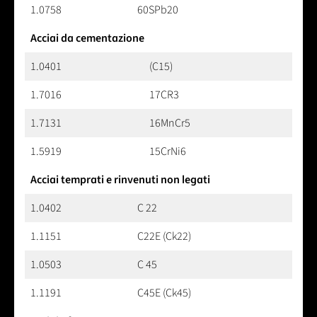
1.0758
60SPb20
Acciai da cementazione
1.0401
(C15)
1.7016
17CR3
1.7131
16MnCr5
1.5919
15CrNi6
Acciai temprati e rinvenuti non legati
1.0402
C 22
1.1151
C22E (Ck22)
1.0503
C 45
1.1191
C45E (Ck45)