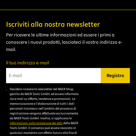
Iscriviti alla nostra newsletter
Per ricevere le ultime informazioni ed essere i primi a
conoscere i nuovi prodotti, lasciateci il vostro indirizzo e-
mail.
Il tuo indirizzo e-mail
Registro
Bitte geben Sie eine gültige E-Mail-Adresse ein.
Desidero ricevere la newsletter del BAER Shop,
Bitte akzeptieren Sie
gestito da BAER Tools GmbH, ed essere informato
die
via e-mail su offerte, tendenze e promozioni. La
memorizzazione e l'elaborazione di tutti i dati
Datenschutzerklärung,
personali trasmessi nell'ambito del processo di
um sich anzumelden.
registrazione vengono effettuate esclusivamente
da BAER Tools GmbH. Inoltre, si applicano le
informazioni sulla protezione dei dati
della BAER
Tools GmbH. Il consenso può essere revocato in
qualsiasi momento con effetto futuro alla fine di