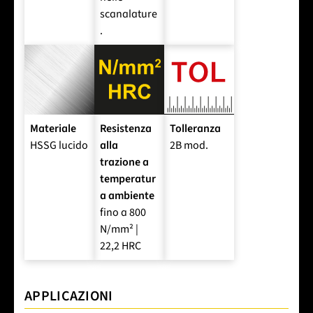
scanalature
.
Materiale
Resistenza
Tolleranza
HSSG lucido
alla
2B mod.
trazione a
temperatur
a ambiente
fino a 800
N/mm² |
22,2 HRC
APPLICAZIONI