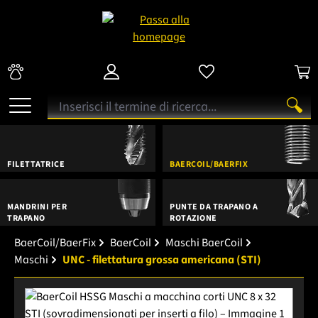
FILETTATRICE
BAERCOIL/BAERFIX
MANDRINI PER
PUNTE DA TRAPANO A
TRAPANO
ROTAZIONE
BaerCoil/BaerFix
BaerCoil
Maschi BaerCoil
Maschi
UNC - filettatura grossa americana (STI)
Salta la galleria di immagini