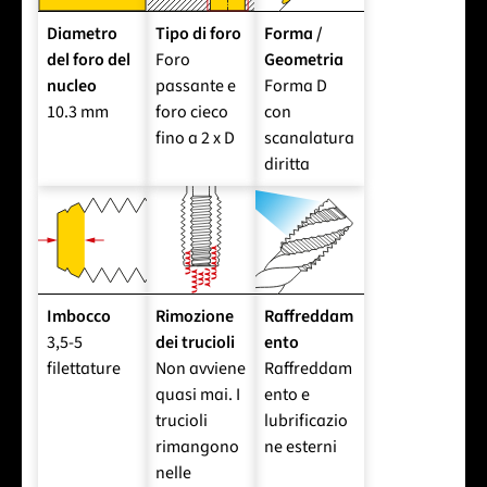
Diametro
Tipo di foro
Forma /
del foro del
Foro
Geometria
nucleo
passante e
Forma D
10.3 mm
foro cieco
con
fino a 2 x D
scanalatura
diritta
Imbocco
Rimozione
Raffreddam
3,5-5
dei trucioli
ento
filettature
Non avviene
Raffreddam
quasi mai. I
ento e
trucioli
lubrificazio
rimangono
ne esterni
nelle