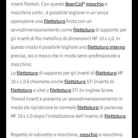
inserti filettati. Con questo
BaerCoil
®
maschio
a
macchina corto , è possibile tagliare in un'unica
operazione una
filettatura
finita con un
sovradimensionamento come
filettatura
di supporto per
gli inserti di filo metallico di dimensioni MF 10 x 1,0. In
questo modo è possibile tagliare una
filettatura interna
precisa, sia a mano che in modo semi-professionale a
macchina.
La
filettatura
di supporto per gli inserti di
filettatura
MF
10 x 1.0 è chiamata anche
filettatura
STI (inserto di
filettatura
a vite) o
filettatura
STI (in inglese Screw
Thread Insert) e presenta un sovradimensionamento in
modo da ripristinare la normale
filettatura
di partenza
MF 10 x 1.0 dopo l'installazione dell'inserto di
filettatura
.
Rispetto al rubinetto a macchina,
maschio
a macchina