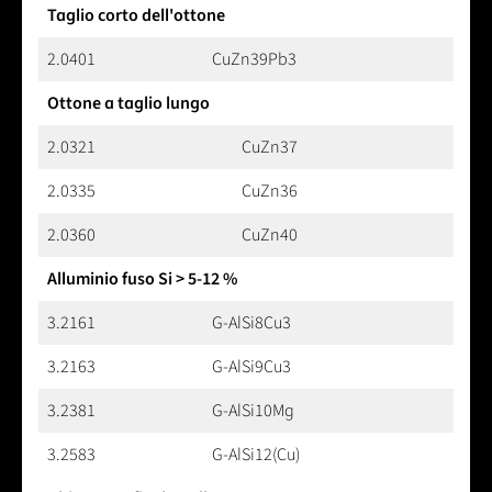
Taglio corto dell'ottone
2.0401
CuZn39Pb3
Ottone a taglio lungo
2.0321
CuZn37
2.0335
CuZn36
2.0360
CuZn40
Alluminio fuso Si > 5-12 %
3.2161
G-AlSi8Cu3
3.2163
G-AlSi9Cu3
3.2381
G-AlSi10Mg
3.2583
G-AlSi12(Cu)