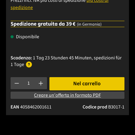
Prezzi incl. IVA più costi di spedizione
più costi di
spedizione
Spedizione gratuita da 39 €
(in Germania)
Disponibile
Scadenza:
1 Tag 23 Stunden 45 Minuten
, spedizioni
für
1 Tage
Quantità del prodotto: inserisci la quantità desiderata o usa 
Nel carrello
Creare un'offerta in formato PDF
EAN
4058462001611
Codice prod
B3017-1