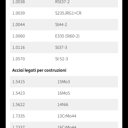
1.0038
RSt37-2
1.0039
S235JRG1+CR
1.0044
St44-2
1.0060
E335 (St60-2)
1.0116
St37-3
1.0570
St 52-3
Acciai legati per costruzioni
1.5415
15Mo3
1.5423
16Mo5
1.5622
14Ni6
1.7335
13CrMo44
1.7337
16CrMo44