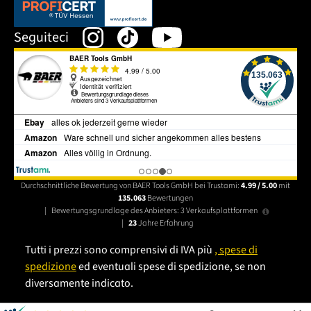
Dieser Link öffnet sich in einem neuen Tab.
Seguiteci
Durchschnittliche Bewertung von BAER Tools GmbH bei Trustami:
4.99 / 5.00
mit
135.063
Bewertungen
|
Bewertungsgrundlage des Anbieters: 3 Verkaufsplattformen
|
23
Jahre Erfahrung
Tutti i prezzi sono comprensivi di IVA più
, spese di
spedizione
ed eventuali spese di spedizione, se non
diversamente indicato.