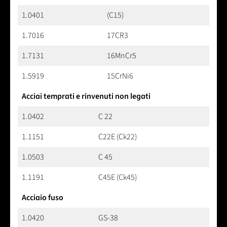
1.0401
(C15)
1.7016
17CR3
1.7131
16MnCr5
1.5919
15CrNi6
Acciai temprati e rinvenuti non legati
1.0402
C 22
1.1151
C22E (Ck22)
1.0503
C 45
1.1191
C45E (Ck45)
Acciaio fuso
1.0420
GS-38