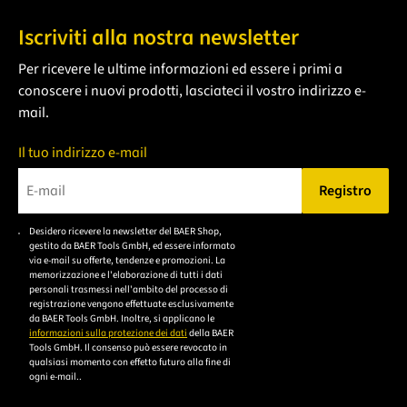
Iscriviti alla nostra newsletter
Per ricevere le ultime informazioni ed essere i primi a
conoscere i nuovi prodotti, lasciateci il vostro indirizzo e-
mail.
Il tuo indirizzo e-mail
Registro
Bitte geben Sie eine gültige E-Mail-Adresse ein.
Desidero ricevere la newsletter del BAER Shop,
Bitte akzeptieren Sie
gestito da BAER Tools GmbH, ed essere informato
die
via e-mail su offerte, tendenze e promozioni. La
memorizzazione e l'elaborazione di tutti i dati
Datenschutzerklärung,
personali trasmessi nell'ambito del processo di
um sich anzumelden.
registrazione vengono effettuate esclusivamente
da BAER Tools GmbH. Inoltre, si applicano le
informazioni sulla protezione dei dati
della BAER
Tools GmbH. Il consenso può essere revocato in
qualsiasi momento con effetto futuro alla fine di
ogni e-mail..