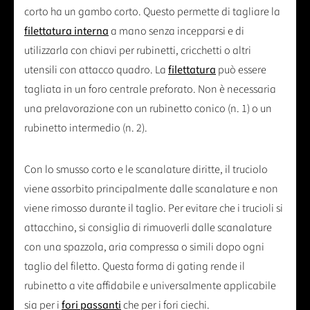
corto ha un gambo corto. Questo permette di tagliare la
filettatura interna
a mano senza incepparsi e di
utilizzarla con chiavi per rubinetti, cricchetti o altri
utensili con attacco quadro. La
filettatura
può essere
tagliata in un foro centrale preforato. Non è necessaria
una prelavorazione con un rubinetto conico (n. 1) o un
rubinetto intermedio (n. 2).
Con lo smusso corto e le scanalature diritte, il truciolo
viene assorbito principalmente dalle scanalature e non
viene rimosso durante il taglio. Per evitare che i trucioli si
attacchino, si consiglia di rimuoverli dalle scanalature
con una spazzola, aria compressa o simili dopo ogni
taglio del filetto. Questa forma di gating rende il
rubinetto a vite affidabile e universalmente applicabile
sia per i
fori passanti
che per i fori ciechi.