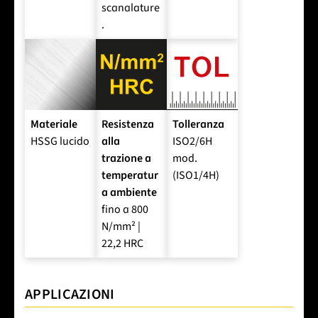
scanalature
.
Materiale
Resistenza
Tolleranza
HSSG lucido
alla
ISO2/6H
trazione a
mod.
temperatur
(ISO1/4H)
a ambiente
fino a 800
N/mm² |
22,2 HRC
APPLICAZIONI