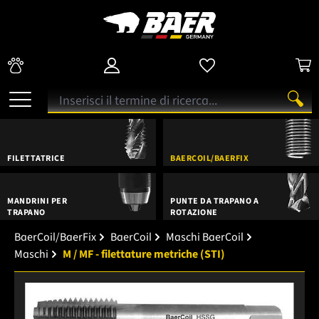
FILETTATRICE
BAERCOIL/BAERFIX
MANDRINI PER
PUNTE DA TRAPANO A
TRAPANO
ROTAZIONE
BaerCoil/BaerFix
BaerCoil
Maschi BaerCoil
Maschi
M / MF - filettature metriche (STI)
Salta la galleria di immagini