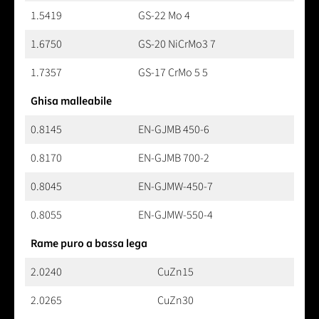
1.5419
GS-22 Mo 4
1.6750
GS-20 NiCrMo3 7
1.7357
GS-17 CrMo 5 5
Ghisa malleabile
0.8145
EN-GJMB 450-6
0.8170
EN-GJMB 700-2
0.8045
EN-GJMW-450-7
0.8055
EN-GJMW-550-4
Rame puro a bassa lega
2.0240
CuZn15
2.0265
CuZn30