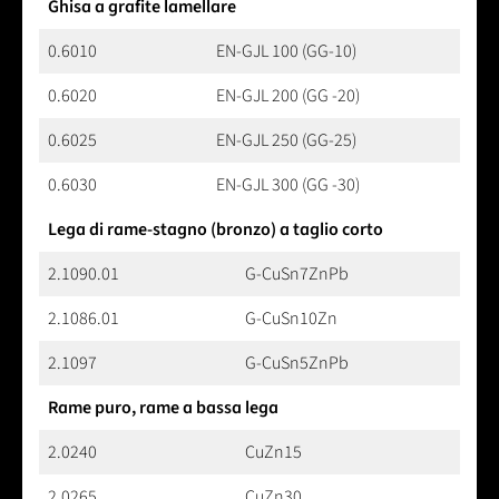
Ghisa a grafite lamellare
0.6010
EN-GJL 100 (GG-10)
0.6020
EN-GJL 200 (GG -20)
0.6025
EN-GJL 250 (GG-25)
0.6030
EN-GJL 300 (GG -30)
Lega di rame-stagno (bronzo) a taglio corto
2.1090.01
G-CuSn7ZnPb
2.1086.01
G-CuSn10Zn
2.1097
G-CuSn5ZnPb
Rame puro, rame a bassa lega
2.0240
CuZn15
2.0265
CuZn30