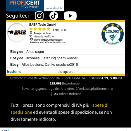
Dieser Link öffnet sich in einem neuen Tab.
Seguiteci
Durchschnittliche Bewertung von BAER Tools GmbH bei Trustami:
4.99 / 5.00
mit
135.063
Bewertungen
|
Bewertungsgrundlage des Anbieters: 3 Verkaufsplattformen
|
23
Jahre Erfahrung
Tutti i prezzi sono comprensivi di IVA più
, spese di
spedizione
ed eventuali spese di spedizione, se non
diversamente indicato.