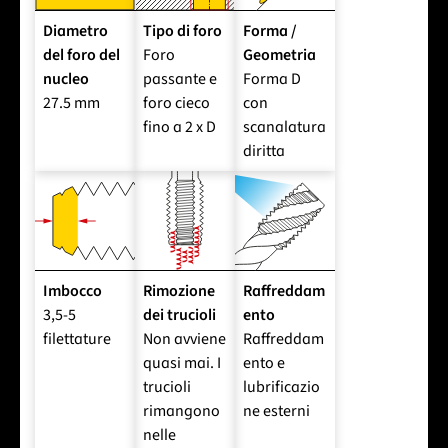
Diametro
Tipo di foro
Forma /
del foro del
Foro
Geometria
nucleo
passante e
Forma D
27.5 mm
foro cieco
con
fino a 2 x D
scanalatura
diritta
Imbocco
Rimozione
Raffreddam
3,5-5
dei trucioli
ento
filettature
Non avviene
Raffreddam
quasi mai. I
ento e
trucioli
lubrificazio
rimangono
ne esterni
nelle