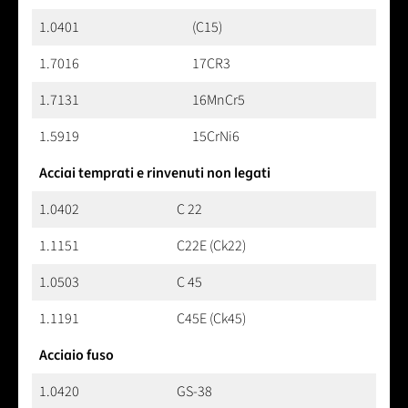
1.0401
(C15)
1.7016
17CR3
1.7131
16MnCr5
1.5919
15CrNi6
Acciai temprati e rinvenuti non legati
1.0402
C 22
1.1151
C22E (Ck22)
1.0503
C 45
1.1191
C45E (Ck45)
Acciaio fuso
1.0420
GS-38