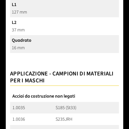
L1
127 mm
L2
37 mm
Quadrato
16 mm
APPLICAZIONE - CAMPIONI DI MATERIALI
PER I MASCHI
Acciai da costruzione non legati
1.0035
S185 (St33)
1.0036
S235JRH