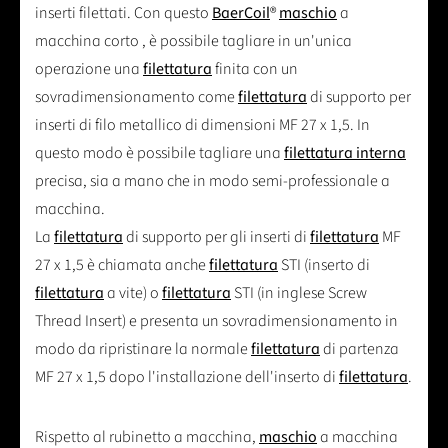
inserti filettati. Con questo
BaerCoil
®
maschio
a
macchina corto , è possibile tagliare in un'unica
operazione una
filettatura
finita con un
sovradimensionamento come
filettatura
di supporto per
inserti di filo metallico di dimensioni MF 27 x 1,5. In
questo modo è possibile tagliare una
filettatura interna
precisa, sia a mano che in modo semi-professionale a
macchina.
La
filettatura
di supporto per gli inserti di
filettatura
MF
27 x 1,5 è chiamata anche
filettatura
STI (inserto di
filettatura
a vite) o
filettatura
STI (in inglese Screw
Thread Insert) e presenta un sovradimensionamento in
modo da ripristinare la normale
filettatura
di partenza
MF 27 x 1,5 dopo l'installazione dell'inserto di
filettatura
.
Rispetto al rubinetto a macchina,
maschio
a macchina