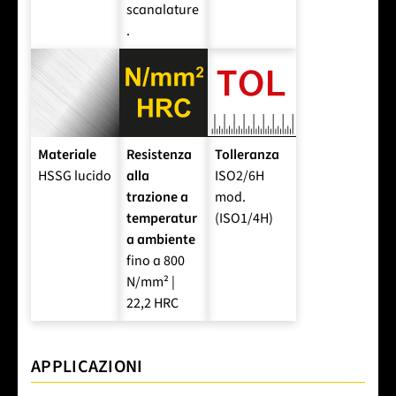
scanalature
.
Materiale
Resistenza
Tolleranza
HSSG lucido
alla
ISO2/6H
trazione a
mod.
temperatur
(ISO1/4H)
a ambiente
fino a 800
N/mm² |
22,2 HRC
APPLICAZIONI