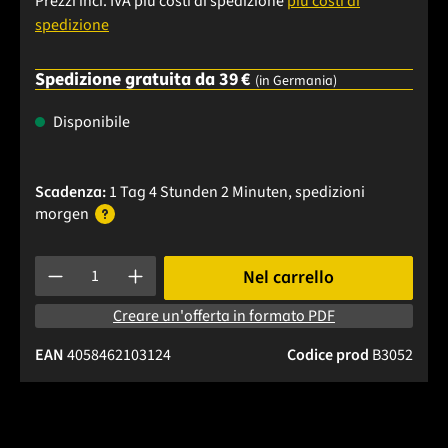
Prezzi incl. IVA più costi di spedizione
più costi di
spedizione
Spedizione gratuita da 39 €
(in Germania)
Disponibile
Scadenza:
1 Tag 4 Stunden 2 Minuten
, spedizioni
morgen
Quantità del prodotto: inserisci la quantità desiderata o usa 
Nel carrello
Creare un'offerta in formato PDF
EAN
4058462103124
Codice prod
B3052