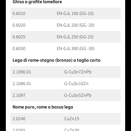
Ghisa a grafite lamellare
0.6010
EN-GJL 100 (GG-10)
0.6020
EN-GJL 200 (GG -20)
0.6025
EN-GJL 250 (GG-25)
0.6030
EN-GJL 300 (GG -30)
Lega di rame-stagno (bronzo) a taglio corto
2.1090.01
G-CuSn7ZnPb
2.1086.01
G-CuSn10Zn
2.1097
G-CuSn5ZnPb
Rame puro, rame a bassa lega
2.0240
CuZn15
2.0265
CuZn30