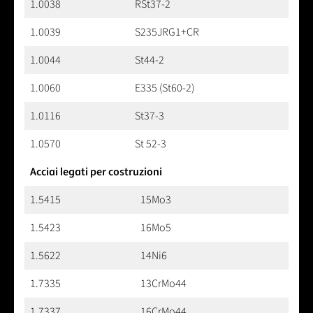
1.0038
RSt37-2
1.0039
S235JRG1+CR
1.0044
St44-2
1.0060
E335 (St60-2)
1.0116
St37-3
1.0570
St 52-3
Acciai legati per costruzioni
1.5415
15Mo3
1.5423
16Mo5
1.5622
14Ni6
1.7335
13CrMo44
1.7337
16CrMo44