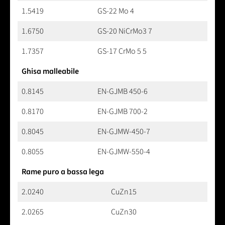
1.5419
GS-22 Mo 4
1.6750
GS-20 NiCrMo3 7
1.7357
GS-17 CrMo 5 5
Ghisa malleabile
0.8145
EN-GJMB 450-6
0.8170
EN-GJMB 700-2
0.8045
EN-GJMW-450-7
0.8055
EN-GJMW-550-4
Rame puro a bassa lega
2.0240
CuZn15
2.0265
CuZn30