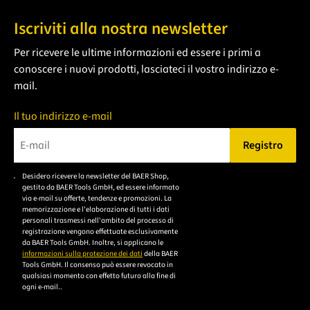
Iscriviti alla nostra newsletter
Per ricevere le ultime informazioni ed essere i primi a
conoscere i nuovi prodotti, lasciateci il vostro indirizzo e-
mail.
Il tuo indirizzo e-mail
Registro
Bitte geben Sie eine gültige E-Mail-Adresse ein.
Desidero ricevere la newsletter del BAER Shop,
Bitte akzeptieren Sie
gestito da BAER Tools GmbH, ed essere informato
die
via e-mail su offerte, tendenze e promozioni. La
memorizzazione e l'elaborazione di tutti i dati
Datenschutzerklärung,
personali trasmessi nell'ambito del processo di
um sich anzumelden.
registrazione vengono effettuate esclusivamente
da BAER Tools GmbH. Inoltre, si applicano le
informazioni sulla protezione dei dati
della BAER
Tools GmbH. Il consenso può essere revocato in
qualsiasi momento con effetto futuro alla fine di
ogni e-mail..