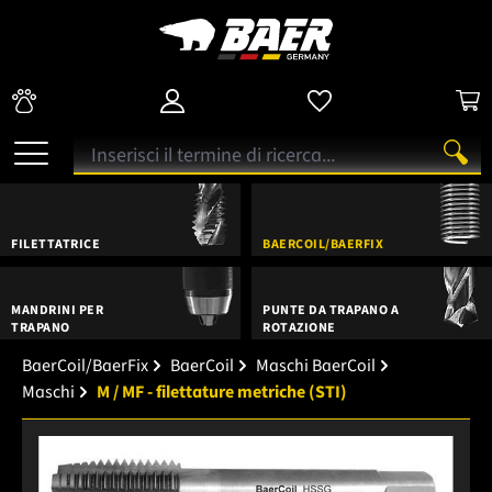
FILETTATRICE
BAERCOIL/BAERFIX
MANDRINI PER
PUNTE DA TRAPANO A
TRAPANO
ROTAZIONE
BaerCoil/BaerFix
BaerCoil
Maschi BaerCoil
Maschi
M / MF - filettature metriche (STI)
Salta la galleria di immagini