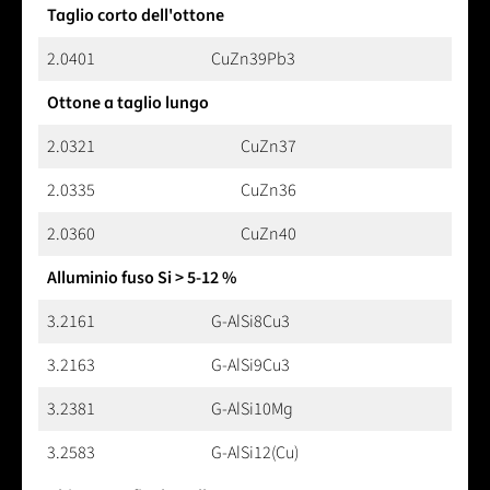
Taglio corto dell'ottone
2.0401
CuZn39Pb3
Ottone a taglio lungo
2.0321
CuZn37
2.0335
CuZn36
2.0360
CuZn40
Alluminio fuso Si > 5-12 %
3.2161
G-AlSi8Cu3
3.2163
G-AlSi9Cu3
3.2381
G-AlSi10Mg
3.2583
G-AlSi12(Cu)