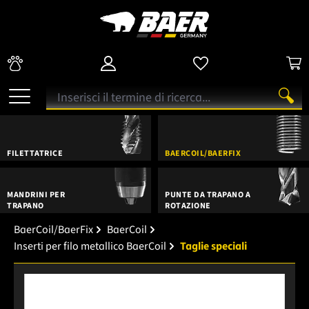
FILETTATRICE
BAERCOIL/BAERFIX
MANDRINI PER
PUNTE DA TRAPANO A
TRAPANO
ROTAZIONE
BaerCoil/BaerFix
BaerCoil
Inserti per filo metallico BaerCoil
Taglie speciali
Salta la galleria di immagini