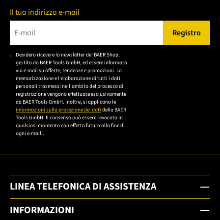
Il tuo indirizzo e-mail
Registro
Bitte geben Sie eine gültige E-Mail-Adresse ein.
Desidero ricevere la newsletter del BAER Shop,
Bitte akzeptieren Sie
gestito da BAER Tools GmbH, ed essere informato
die
via e-mail su offerte, tendenze e promozioni. La
memorizzazione e l'elaborazione di tutti i dati
Datenschutzerklärung,
personali trasmessi nell'ambito del processo di
um sich anzumelden.
registrazione vengono effettuate esclusivamente
da BAER Tools GmbH. Inoltre, si applicano le
informazioni sulla protezione dei dati
della BAER
Tools GmbH. Il consenso può essere revocato in
qualsiasi momento con effetto futuro alla fine di
ogni e-mail..
LINEA TELEFONICA DI ASSISTENZA
INFORMAZIONI