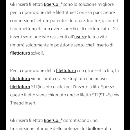
Gli inserti filettati
BaerCoil
® sono la soluzione migliore
per la riparazione delle filettature! Con essi puoi creare
connessioni filettate potenti e durature. Inoltre, gli inserti
ti permettono di non avere sprechi e di riciclare tutto. Gli
inserti sono precisi e resistenti all'
usura
: la tua vite
rimarrà saldamente in posizione senza che l'inserto di
filettatura
scivoli.
Per la riparazione della
filettatura
con gli inserti a filo, la
filettatura
viene forata e viene tagliata una nuova
filettatura
STI (inserto a vite) per l'inserto a filo. Spesso
questo filetto viene chiamato anche filetto STI (STI=Screw
Thread Insert).
Gli inserti filettati
BaerCoil
® garantiscono una
trasmissione ottimale della potenza dal
bullone
alla