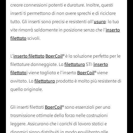
creare connessioni potenti e durature. Inoltre, questi
inserti ti permettono di non avere sprechi e di riciclare
tutto. Gli inserti sono precisi e resistenti all'
usura
: la tua
vite rimarrà saldamente in posizione senza che l'
inserto
filettato
scivoli.
L'
inserto filettato
BaerCoil
® è la soluzione perfetta per le
filettature danneggiate. La
filettatura
STI (
inserto
filettato
) viene tagliata e l'inserto
BaerCoil
® viene
avvitato. La
filettatura
prodotta è molto più resistente di
quella originale.
Gli inserti filettati
BaerCoil
® sono essenziali per una
trasmissione ottimale della forza nelle costruzioni
leggere. Assicurano che i carichi di lavoro statici e
dinamici siano distribuiti in modo equilibrato alle