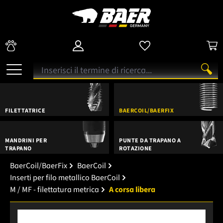
FILETTATRICE
BAERCOIL/BAERFIX
MANDRINI PER
PUNTE DA TRAPANO A
TRAPANO
ROTAZIONE
BaerCoil/BaerFix
BaerCoil
Inserti per filo metallico BaerCoil
M / MF - filettatura metrica
A corsa libera
Salta la galleria di immagini