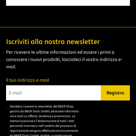
Iscriviti alla nostra newsletter
Per ricevere le ultime informazioni ed essere i primi a
conoscere i nuovi prodotti, lasciateci il vostro indirizzo e-
mail.
Il tuo indirizzo e-mail
Registro
Bitte geben Sie eine gültige E-Mail-Adresse ein.
Desidero ricevere la newsletter del BAER Shop,
Bitte akzeptieren Sie
gestito da BAER Tools GmbH, ed essere informato
die
via e-mail su offerte, tendenze e promozioni. La
memorizzazione e l'elaborazione di tutti i dati
Datenschutzerklärung,
personali trasmessi nell'ambito del processo di
um sich anzumelden.
registrazione vengono effettuate esclusivamente
da BAER Tools GmbH. Inoltre, si applicano le