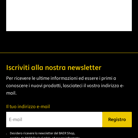
Iscriviti alla nostra newsletter
Per ricevere le ultime informazioni ed essere i primi a
conoscere i nuovi prodotti, lasciateci il vostro indirizzo e-
mail.
Il tuo indirizzo e-mail
Registro
Bitte geben Sie eine gültige E-Mail-Adresse ein.
Desidero ricevere la newsletter del BAER Shop,
Bitte akzeptieren Sie