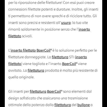
per la riparazione delle filettature! Con essi puoi creare
connessioni filettate potenti e durature. Inoltre, gli inserti
ti permettono di non avere sprechi e di riciclare tutto. Gli
inserti sono precisi e resistenti all'
usura
: la tua vite
rimarrà saldamente in posizione senza che l'
inserto
filettato
scivoli.
L'
inserto filettato
BaerCoil
® è la soluzione perfetta per le
filettature danneggiate. La
filettatura
STI (
inserto
filettato
) viene tagliata e l'inserto
BaerCoil
® viene
avvitato. La
filettatura
prodotta è molto più resistente di
quella originale.
Gli inserti per
filettatura
BaerCoil
® sono elementi dal
design sofisticato che assicurano una trasmissione
ottimale della potenza dalla
filettatura
del
bullone
a