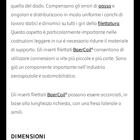
quella del dado. Compensano gli errori di
passo
e
angolari e distribuiscono in modo uniforme i carichi di
lavoro statici e dinamici su tutti i giri della
filettatura
.
Questo aspetto è particolarmente importante nelle
costruzioni leggere in cui è necessario ridurre il materiale
di supporto. Gli inserti filettati
BaerCoil
® consentono di
utilizzare connessioni a vite più piccole e più corte. Sono
già un componente importante nell'industria
aerospaziale e automobilistica.
Gli inserti filettati
BaerCoil
® possono essere accorciati, in
base alla lunghezza richiesta, con una fresa laterale o
simili.
DIMENSIONI