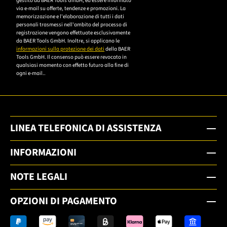
gestito da BAER Tools GmbH, ed essere informato
die
via e-mail su offerte, tendenze e promozioni. La
memorizzazione e l'elaborazione di tutti i dati
Datenschutzerklärung,
personali trasmessi nell'ambito del processo di
um sich anzumelden.
registrazione vengono effettuate esclusivamente
da BAER Tools GmbH. Inoltre, si applicano le
informazioni sulla protezione dei dati
della BAER
Tools GmbH. Il consenso può essere revocato in
qualsiasi momento con effetto futuro alla fine di
ogni e-mail..
LINEA TELEFONICA DI ASSISTENZA
INFORMAZIONI
NOTE LEGALI
OPZIONI DI PAGAMENTO