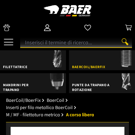
FILETTATRICE
BAERCOIL/BAERFIX
MANDRINI PER
PUNTE DA TRAPANO A
TRAPANO
ROTAZIONE
BaerCoil/BaerFix
BaerCoil
Inserti per filo metallico BaerCoil
M / MF - filettatura metrica
A corsa libera
Salta la galleria di immagini