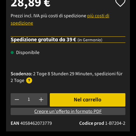
28,89 €
Prezzi incl. IVA più costi di spedizione
più costi di
spedizione
Spedizione gratuita da 39 €
(in Germania)
Disponibile
Scadenza:
2 Tage 8 Stunden 29 Minuten
, spedizioni
für
2 Tage
Quantità del prodotto: inserisci la quantità desiderata o usa 
Nel carrello
Creare un'offerta in formato PDF
EAN
4058462073779
Codice prod
1-B7204-2