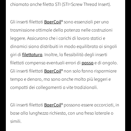
chiamato anche filetto STI (STI=Screw Thread Insert).
Gli inserti filettati
BaerCoil
® sono essenziali per una
trasmissione ottimale della potenza nelle costruzioni
leggere. Assicurano che i carichi di lavoro statici e
dinamici siano distribuiti in modo equilibrato ai singoli
giri di
filettatura
. Inoltre, la flessibilità degli inserti
filettati compensa eventuali errori di
passo
e di angolo.
Gli inserti filettati
BaerCoil
® non solo fanno risparmiare
tempo e denaro, ma sono anche molto più leggeri e
compatti dei collegamenti a vite tradizionali.
Gli inserti filettati
BaerCoil
® possono essere accorciati, in
base alla lunghezza richiesta, con una fresa laterale o
simili.