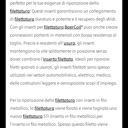
perfetta per le tue esigenze di riparazione della
filettatura
! Questi inserti garantiscono un collegamento
di
filettatura
duraturo e potente e il recupero degli sfridi.
Con gli inserti per
filettatura
BaerCoil
® puoi anche creare
connessioni portanti in materiali con bassa resistenza al
taglio. Precisi e resistenti all'
usura
, gli inserti
mantengono la vite saldamente in posizione senza
dover cambiare l'
inserto filettato
. Ideali per riparare
filetti spanati o usurati, gli inserti filettati sono spesso
utilizzati nei settori automobilistico, elettrico, medico,
delle costruzioni leggere e aerospaziale scopi d'impiego.
Per la riparazione della
filettatura
con inserti in filo
metallico, la
filettatura
viene forata e viene tagliata una
nuova
filettatura
STI (inserto in filo metallico) per
l'inserto in filo metallico. Spesso questo filetto viene