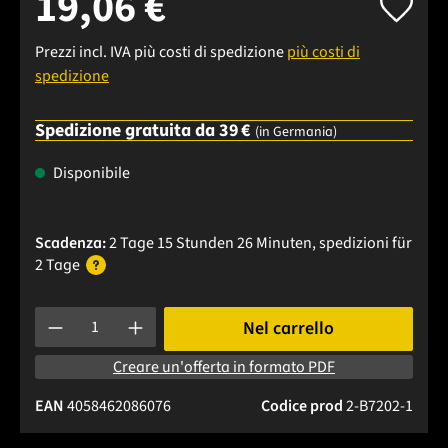
19,06 €
Prezzi incl. IVA più costi di spedizione
più costi di
spedizione
Spedizione gratuita da 39 €
(in Germania)
Disponibile
Scadenza:
2 Tage 15 Stunden 26 Minuten
, spedizioni
für
2 Tage
Quantità del prodotto: inserisci la quantità desiderata o usa 
Nel carrello
Creare un'offerta in formato PDF
EAN
4058462086076
Codice prod
2-B7202-1