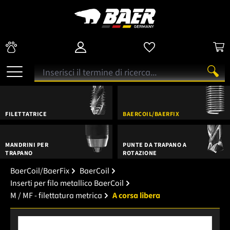
FILETTATRICE
BAERCOIL/BAERFIX
MANDRINI PER
PUNTE DA TRAPANO A
TRAPANO
ROTAZIONE
BaerCoil/BaerFix
BaerCoil
Inserti per filo metallico BaerCoil
M / MF - filettatura metrica
A corsa libera
Salta la galleria di immagini