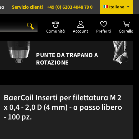
sa
Servizio clienti
+49 (0) 6203 4048 79 0
Italiano
Comunità
Account
Preferiti
Carrello
PUNTE DA TRAPANO A
ROTAZIONE
BaerCoil Inserti per filettatura M 2
x 0,4 - 2,0 D (4 mm) - a passo libero
- 100 pz.