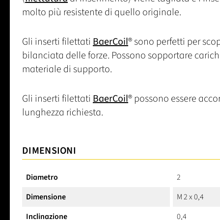
molto più resistente di quello originale.
Gli inserti filettati
BaerCoil
® sono perfetti per sco
bilanciata delle forze. Possono sopportare carich
materiale di supporto.
Gli inserti filettati
BaerCoil
® possono essere accorc
lunghezza richiesta.
DIMENSIONI
Diametro
2
Dimensione
M 2 x 0,4
Inclinazione
0,4