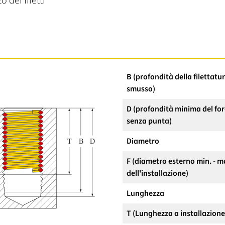
o dei filetti
B (profondità della filettatu
smusso)
D (profondità minima del for
senza punta)
Diametro
F (diametro esterno min. - m
dell'installazione)
Lunghezza
T (Lunghezza a installazion