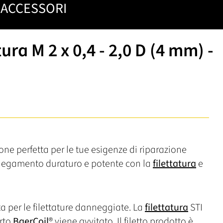
ACCESSORI
tura M 2 x 0,4 - 2,0 D (4 mm) -
one perfetta per le tue esigenze di riparazione
ollegamento duraturo e potente con la
filettatura
e
ta per le filettature danneggiate. La
filettatura
STI
erto
BaerCoil
® viene avvitato. Il filetto prodotto è