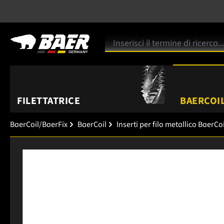
FILETTATRICE
BAERCOIL
BaerCoil/BaerFix
BaerCoil
Inserti per filo metallico BaerCoi
Salta la galleria di immagini