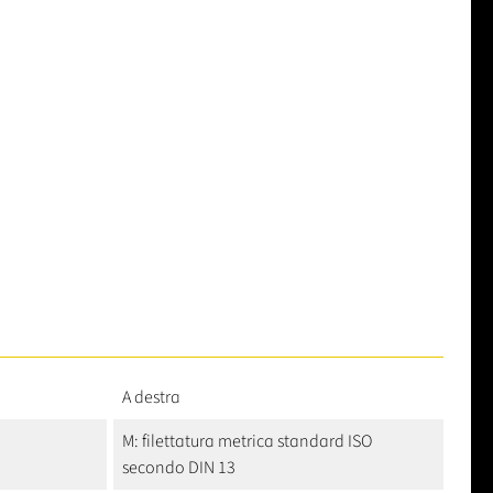
A destra
M: filettatura metrica standard ISO
secondo DIN 13