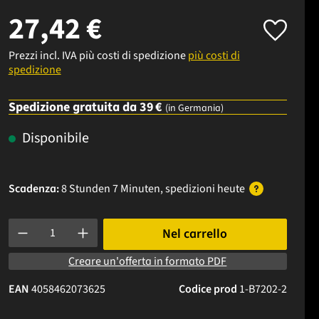
27,42 €
Prezzi incl. IVA più costi di spedizione
più costi di
spedizione
Spedizione gratuita da 39 €
(in Germania)
Disponibile
Scadenza:
8 Stunden 6 Minuten
, spedizioni
heute
Quantità del prodotto: inserisci la quantità desiderata o usa i p
Nel carrello
Creare un'offerta in formato PDF
EAN
4058462073625
Codice prod
1-B7202-2