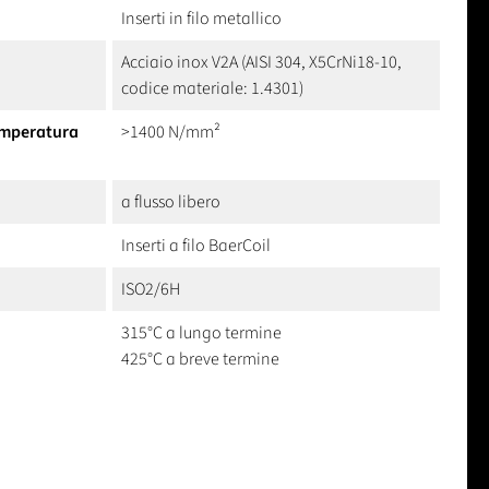
Inserti in filo metallico
Acciaio inox V2A (AISI 304, X5CrNi18-10,
codice materiale: 1.4301)
temperatura
>1400 N/mm²
a flusso libero
Inserti a filo BaerCoil
ISO2/6H
315°C a lungo termine
425°C a breve termine