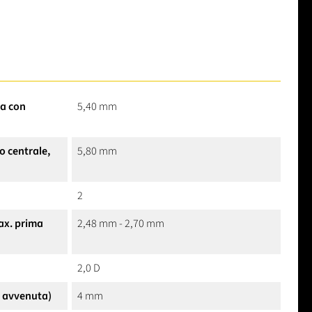
ra con
5,40 mm
o centrale,
5,80 mm
2
ax. prima
2,48 mm - 2,70 mm
2,0 D
e avvenuta)
4 mm