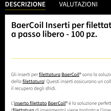
DESCRIZIONE
VALUTAZIONI
BaerCoil Inserti per filetta
a passo libero - 100 pz.
Gli inserti per
filettatura
BaerCoil
® sono la soluzi
della
filettatura
! Questi inserti assicurano un c
il recupero degli sfridi.
L'
inserto filettato
BaerCoil
® è la soluzione perfet
(
filettatura
di inserimento) viene tagliata e l'ins