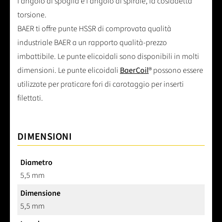
l'angolo di spoglia e l'angolo di spirale, la cosiddetta
torsione.
BAER ti offre punte HSSR di comprovata qualità
industriale BAER a un rapporto qualità-prezzo
imbattibile. Le punte elicoidali sono disponibili in molti
dimensioni. Le punte elicoidali
BaerCoil
® possono essere
utilizzate per praticare fori di carotaggio per inserti
filettati.
DIMENSIONI
Diametro
5,5 mm
Dimensione
5,5 mm