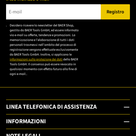
Registro
Bitte geben Sie eine gültige E-Mail-Adresse ein.
Desidero ricevere la newsletter del BAER Shop,
Bitte akzeptieren Sie
gestito da BAER Tools GmbH, ed essere informato
die
via e-mail su offerte, tendenze e promozioni. La
memorizzazione e l'elaborazione di tutti i dati
Datenschutzerklärung,
personali trasmessi nell'ambito del processo di
um sich anzumelden.
registrazione vengono effettuate esclusivamente
da BAER Tools GmbH. Inoltre, si applicano le
informazioni sulla protezione dei dati
della BAER
Tools GmbH. Il consenso può essere revocato in
qualsiasi momento con effetto futuro alla fine di
ogni e-mail..
LINEA TELEFONICA DI ASSISTENZA
INFORMAZIONI
NOTE LEGALI