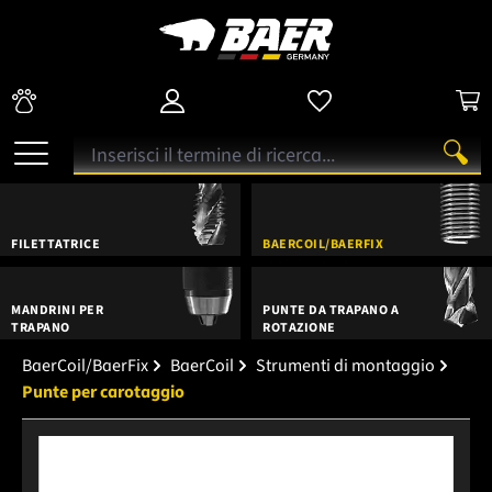
FILETTATRICE
BAERCOIL/BAERFIX
MANDRINI PER
PUNTE DA TRAPANO A
TRAPANO
ROTAZIONE
BaerCoil/BaerFix
BaerCoil
Strumenti di montaggio
Punte per carotaggio
Salta la galleria di immagini