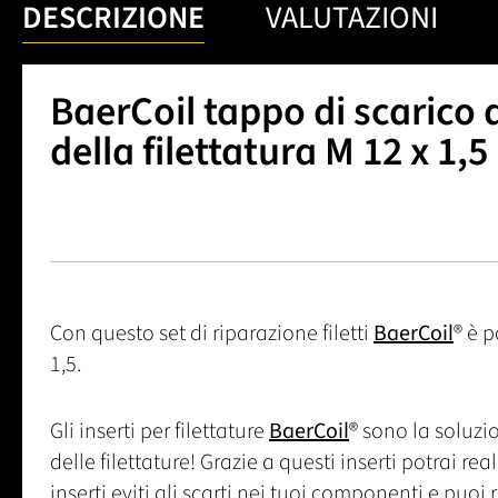
DESCRIZIONE
VALUTAZIONI
BaerCoil tappo di scarico d
della filettatura M 12 x 1,5
Con questo set di riparazione filetti
BaerCoil
® è p
1,5.
Gli inserti per filettature
BaerCoil
® sono la soluzi
delle filettature! Grazie a questi inserti potrai re
inserti eviti gli scarti nei tuoi componenti e puoi ri