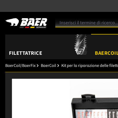
FILETTATRICE
BAERCOIL
BaerCoil/BaerFix
BaerCoil
Kit per la riparazione delle filet
Salta la galleria di immagini