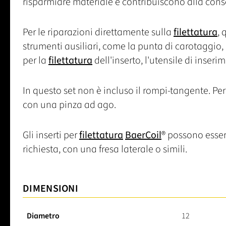
risparmiare materiale e contribuiscono alla conse
Per le riparazioni direttamente sulla
filettatura
, 
strumenti ausiliari, come la punta di carotaggi
per la
filettatura
dell'inserto, l'utensile di inserime
In questo set non è incluso il rompi-tangente. Per l
con una pinza ad ago.
Gli inserti per
filettatura
BaerCoil
® possono esser
richiesta, con una fresa laterale o simili.
DIMENSIONI
Diametro
12