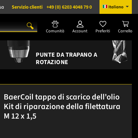
sa
Servizio clienti
+49 (0) 6203 4048 79 0
Italiano
Comunità
Account
Preferiti
Carrello
PUNTE DA TRAPANO A
ROTAZIONE
BaerCoil tappo di scarico dell'olio
Kit di riparazione della filettatura
M 12 x 1,5