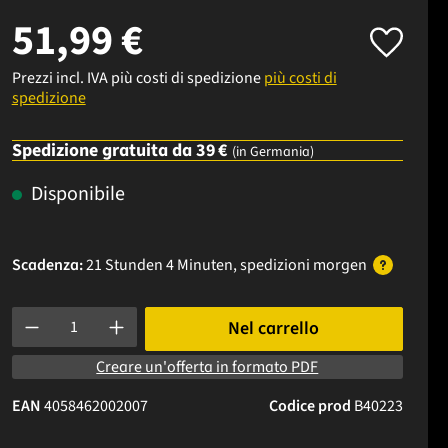
51,99 €
Prezzi incl. IVA più costi di spedizione
più costi di
spedizione
Spedizione gratuita da 39 €
(in Germania)
Disponibile
Scadenza:
21 Stunden 4 Minuten
, spedizioni
morgen
Quantità del prodotto: inserisci la quantità desiderata o usa i p
Nel carrello
Creare un'offerta in formato PDF
EAN
4058462002007
Codice prod
B40223