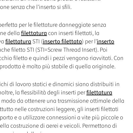
ne senza che l'inserto si sfili.
perfetta per le filettature danneggiate senza
ione della
filettatura
con inserti filettati, la
ova
filettatura
STI (
inserto filettato
) per l'
inserto
che filetto STI (STI=Screw Thread Insert). Poi
cchio filetto e quindi i pezzi vengono riavvitati. Con
prodotta è molto più stabile di quella originale.
chi di lavoro statici e dinamici siano distribuiti in
Inoltre, la flessibilità degli inserti per
filettatura
n modo da ottenere una trasmissione ottimale della
utto nelle costruzioni leggere, gli inserti filettati
orto e a utilizzare connessioni a vite più piccole o
la costruzione di aerei e veicoli. Permettono di