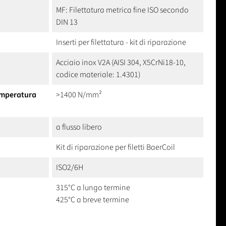
MF: Filettatura metrica fine ISO secondo
DIN 13
Inserti per filettatura - kit di riparazione
Acciaio inox V2A (AISI 304, X5CrNi18-10,
codice materiale: 1.4301)
temperatura
>1400 N/mm²
a flusso libero
Kit di riparazione per filetti BaerCoil
ISO2/6H
315°C a lungo termine
425°C a breve termine