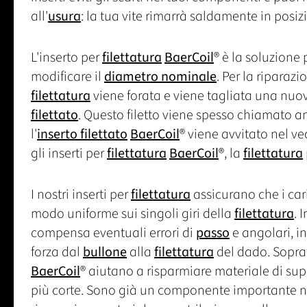
all'
usura
: la tua vite rimarrà saldamente in posizio
L'inserto per
filettatura
BaerCoil
® è la soluzione 
modificare il
diametro nominale
. Per la riparaz
filettatura
viene forata e viene tagliata una nu
filettato
. Questo filetto viene spesso chiamato an
l'
inserto filettato
BaerCoil
® viene avvitato nel ve
gli inserti per
filettatura
BaerCoil
®, la
filettatura
I nostri inserti per
filettatura
assicurano che i cari
modo uniforme sui singoli giri della
filettatura
. 
compensa eventuali errori di
passo
e angolari, i
forza dal
bullone
alla
filettatura
del dado. Sopratt
BaerCoil
® aiutano a risparmiare materiale di supp
più corte. Sono già un componente importante nel