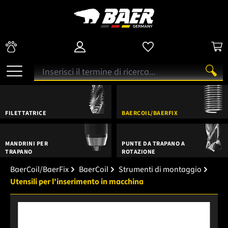
FILETTATRICE
BAERCOIL/BAERFIX
MANDRINI PER
PUNTE DA TRAPANO A
TRAPANO
ROTAZIONE
BaerCoil/BaerFix
BaerCoil
Strumenti di montaggio
Utensili per l'inserimento in macchina
Salta la galleria di immagini