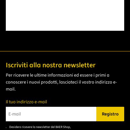
Iscriviti alla nostra newsletter
Per ricevere le ultime informazioni ed essere i primi a
conoscere i nuovi prodotti, lasciateci il vostro indirizzo e-
mail.
Il tuo indirizzo e-mail
Registro
Bitte geben Sie eine gültige E-Mail-Adresse ein.
Desidero ricevere la newsletter del BAER Shop,
Bitte akzeptieren Sie