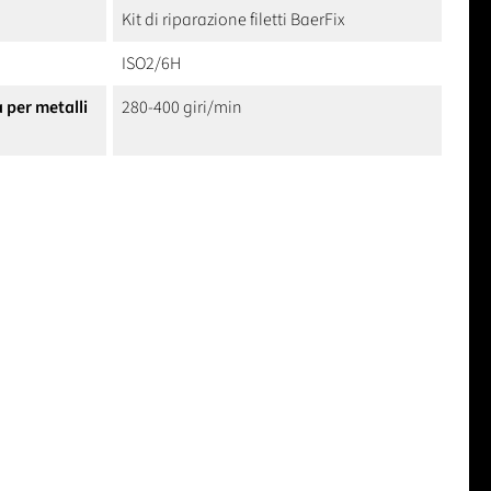
Kit di riparazione filetti BaerFix
ISO2/6H
à per metalli
280-400 giri/min