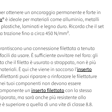
 per ottenere un ancoraggio permanente e forte in
x
® è ideale per materiali come alluminio, metalli
, plastiche, laminati e legno duro. Ricorda che il set
la trazione fino a circa 450 N/mm².
garantiscono una connessione filettata a tenuta
li da usare. È sufficiente avvitare nel foro: gli
lta che il filetto è usurato o strappato, non è più
teriali. È qui che viene in soccorso l'
inserto
tofilettanti puoi riparare o rinforzare le filettature
 nei tuoi componenti non devono essere
l componente un
inserto filettato
con la stessa
iparata, ma sarà anche più resistente allo
e è superiore a quella di una vite di classe 8.8.