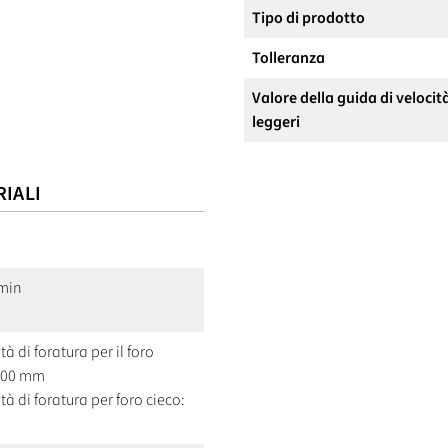
Tipo di prodotto
Tolleranza
Valore della guida di velocit
leggeri
RIALI
/min
à di foratura per il foro
5,00 mm
tà di foratura per foro cieco: