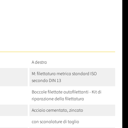
A destra
M: filettatura metrica standard ISO
secondo DIN 13
Boccole filettate autofilettanti - Kit di
riparazione della filettatura
Acciaio cementato, zincato
con scanalature di taglio