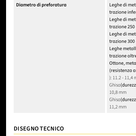
Diametro di preforatura
Leghe di meta
trazione inf
Leghe di meta
trazione 250
Leghe di meta
trazione 300
Leghe metall
trazione olt
Ottone, metal
(resistenza a
): 11.2 - 11,
Ghisa
(durezz
10,8 mm
Ghisa
(durezz
11,2 mm
DISEGNO TECNICO