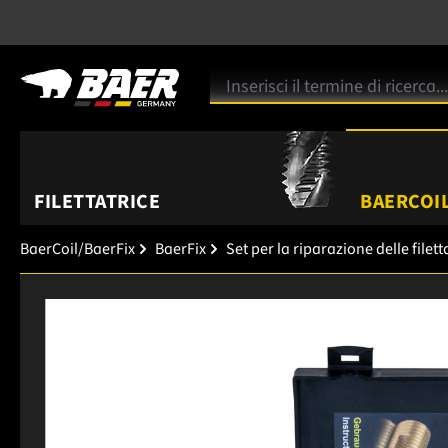
FILETTATRICE
BAERCOIL
BaerCoil/BaerFix
BaerFix
Set per la riparazione delle filet
Salta la galleria di immagini