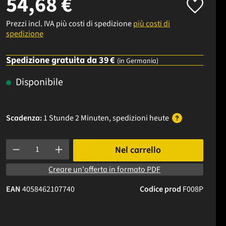
54,68 €
Prezzi incl. IVA più costi di spedizione
più costi di
spedizione
Spedizione gratuita da 39 €
(in Germania)
Disponibile
Scadenza:
1 Stunde 2 Minuten
, spedizioni
heute
Quantità del prodotto: inserisci la quantità desiderata o usa i p
Nel carrello
Creare un'offerta in formato PDF
EAN
4058462107740
Codice prod
F008P