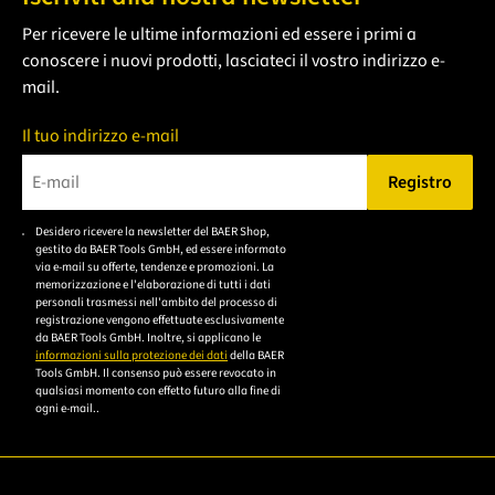
Per ricevere le ultime informazioni ed essere i primi a
conoscere i nuovi prodotti, lasciateci il vostro indirizzo e-
mail.
Il tuo indirizzo e-mail
Registro
Bitte geben Sie eine gültige E-Mail-Adresse ein.
Desidero ricevere la newsletter del BAER Shop,
Bitte akzeptieren Sie
gestito da BAER Tools GmbH, ed essere informato
die
via e-mail su offerte, tendenze e promozioni. La
memorizzazione e l'elaborazione di tutti i dati
Datenschutzerklärung,
personali trasmessi nell'ambito del processo di
um sich anzumelden.
registrazione vengono effettuate esclusivamente
da BAER Tools GmbH. Inoltre, si applicano le
informazioni sulla protezione dei dati
della BAER
Tools GmbH. Il consenso può essere revocato in
qualsiasi momento con effetto futuro alla fine di
ogni e-mail..