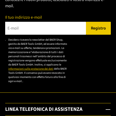
mail.
Il tuo indirizzo e-mail
Registro
Bitte geben Sie eine gültige E-Mail-Adresse ein.
Desidero ricevere la newsletter del BAER Shop,
Bitte akzeptieren Sie
gestito da BAER Tools GmbH, ed essere informato
die
via e-mail su offerte, tendenze e promozioni. La
memorizzazione e l'elaborazione di tutti i dati
Datenschutzerklärung,
personali trasmessi nell'ambito del processo di
um sich anzumelden.
registrazione vengono effettuate esclusivamente
da BAER Tools GmbH. Inoltre, si applicano le
informazioni sulla protezione dei dati
della BAER
Tools GmbH. Il consenso può essere revocato in
qualsiasi momento con effetto futuro alla fine di
ogni e-mail..
LINEA TELEFONICA DI ASSISTENZA