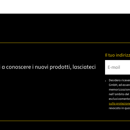
Il tuo indiri
 a conoscere i nuovi prodotti, lasciateci
Bitte gebe
Desidero riceve
GmbH, ed essere
memorizzazione 
nell'ambito del
esclusivamente 
sulla protezione
revocato in qual