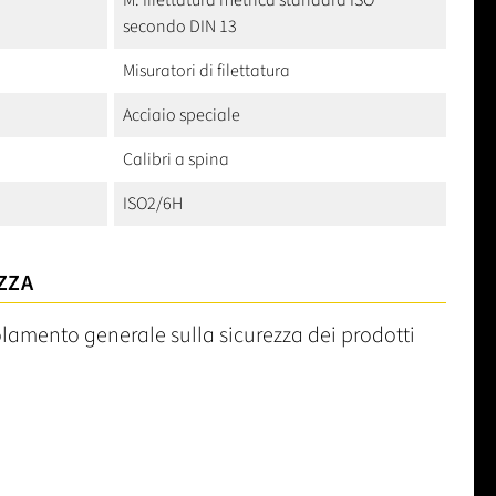
M: filettatura metrica standard ISO
secondo DIN 13
Misuratori di filettatura
Acciaio speciale
Calibri a spina
ISO2/6H
ZZA
olamento generale sulla sicurezza dei prodotti