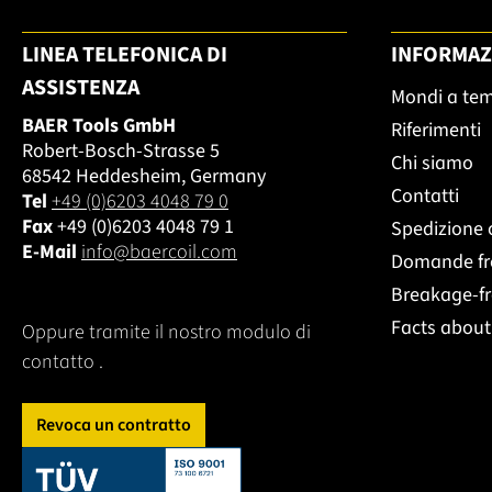
LINEA TELEFONICA DI
INFORMAZ
ASSISTENZA
Mondi a te
BAER Tools GmbH
Riferimenti
Robert-Bosch-Strasse 5
Chi siamo
68542 Heddesheim, Germany
Contatti
Tel
+49 (0)6203 4048 79 0
Fax
+49 (0)6203 4048 79 1
Spedizione 
E-Mail
info@baercoil.com
Domande fr
Breakage-f
Facts abou
Oppure tramite il nostro modulo di
contatto
.
Revoca un contratto