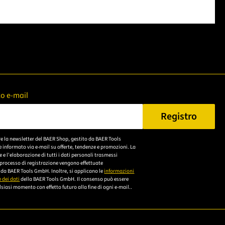
zzo e-mail
Registro
n Sie eine gültige E-Mail-Adresse ein.
re la newsletter del BAER Shop, gestito da BAER Tools
Bitte akzeptieren Sie
 informato via e-mail su offerte, tendenze e promozioni. La
die
e l'elaborazione di tutti i dati personali trasmessi
 processo di registrazione vengono effettuate
Datenschutzerklärung,
da BAER Tools GmbH. Inoltre, si applicano le
informazioni
um sich anzumelden.
 dei dati
della BAER Tools GmbH. Il consenso può essere
siasi momento con effetto futuro alla fine di ogni e-mail..