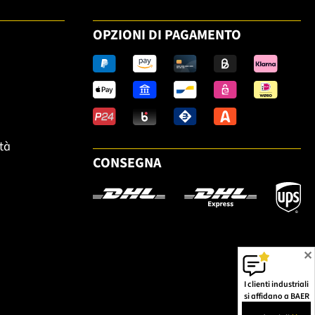
OPZIONI DI PAGAMENTO
ità
CONSEGNA
✕
I clienti industriali
si affidano a BAER