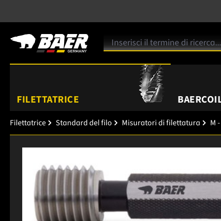
FILETTATRICE
BAERCOIL
Filettatrice
Standard del filo
Misuratori di filettatura
M -
Salta la galleria di immagini