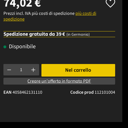
74,02 €
Prezzi incl. IVA più costi di spedizione
più costi di
spedizione
Spedizione gratuita da 39 €
(in Germania)
Disponibile
Quantità del prodotto: inserisci la quantità desiderata o usa i p
Nel carrello
Creare un'offerta in formato PDF
EAN
4058462131110
Codice prod
112101004