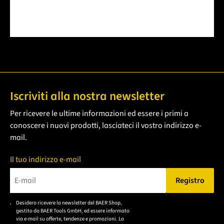
Iscriviti alla nostra newsletter
Per ricevere le ultime informazioni ed essere i primi a
conoscere i nuovi prodotti, lasciateci il vostro indirizzo e-
mail.
Il tuo indirizzo e-mail
Registro
Bitte geben Sie eine gültige E-Mail-Adresse ein.
Desidero ricevere la newsletter del BAER Shop,
Bitte akzeptieren Sie
gestito da BAER Tools GmbH, ed essere informato
die
via e-mail su offerte, tendenze e promozioni. La