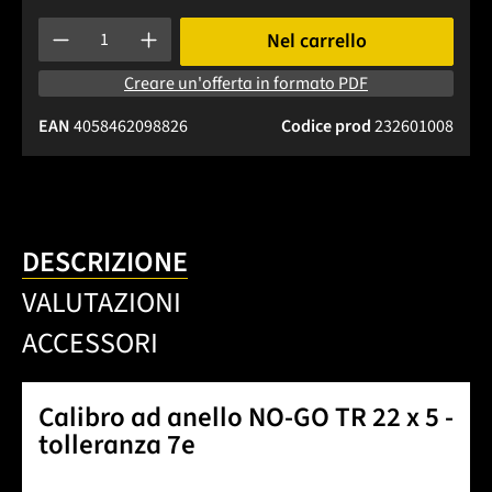
Quantità del prodotto: inserisci la quantità desiderata o usa 
Nel carrello
Creare un'offerta in formato PDF
EAN
4058462098826
Codice prod
232601008
DESCRIZIONE
VALUTAZIONI
ACCESSORI
Calibro ad anello NO-GO TR 22 x 5 -
tolleranza 7e