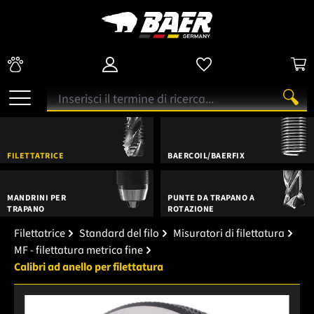
FILETTATRICE
BAERCOIL/BAERFIX
MANDRINI PER
PUNTE DA TRAPANO A
TRAPANO
ROTAZIONE
Filettatrice
Standard del filo
Misuratori di filettatura
MF - filettatura metrica fine
Calibri ad anello per filettatura
Salta la galleria di immagini