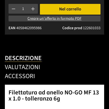
Quantità del prodotto: inserisci la quantità desiderata o usa 
Nel carrello
Creare un'offerta in formato PDF
EAN
4058462095986
Codice prod
122601033
DESCRIZIONE
VALUTAZIONI
ACCESSORI
Filettatura ad anello NO-GO MF 13
x 1.0 - tolleranza 6g