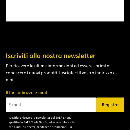
Iscriviti alla nostra newsletter
Per ricevere le ultime informazioni ed essere i primi a
conoscere i nuovi prodotti, lasciateci il vostro indirizzo e-
mail.
Il tuo indirizzo e-mail
Registro
Bitte geben Sie eine gültige E-Mail-Adresse ein.
Desidero ricevere la newsletter del BAER Shop,
Bitte akzeptieren Sie
gestito da BAER Tools GmbH, ed essere informato
die
via e-mail su offerte, tendenze e promozioni. La