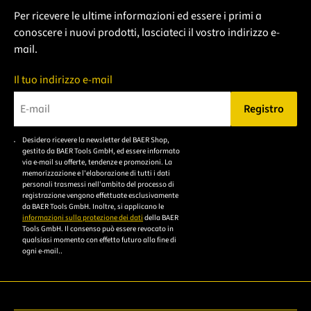
Per ricevere le ultime informazioni ed essere i primi a
conoscere i nuovi prodotti, lasciateci il vostro indirizzo e-
mail.
Il tuo indirizzo e-mail
Registro
Bitte geben Sie eine gültige E-Mail-Adresse ein.
Desidero ricevere la newsletter del BAER Shop,
Bitte akzeptieren Sie
gestito da BAER Tools GmbH, ed essere informato
die
via e-mail su offerte, tendenze e promozioni. La
memorizzazione e l'elaborazione di tutti i dati
Datenschutzerklärung,
personali trasmessi nell'ambito del processo di
um sich anzumelden.
registrazione vengono effettuate esclusivamente
da BAER Tools GmbH. Inoltre, si applicano le
informazioni sulla protezione dei dati
della BAER
Tools GmbH. Il consenso può essere revocato in
qualsiasi momento con effetto futuro alla fine di
ogni e-mail..