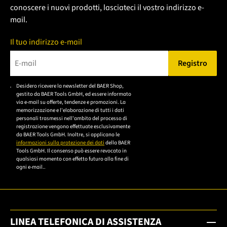
conoscere i nuovi prodotti, lasciateci il vostro indirizzo e-
mail.
Il tuo indirizzo e-mail
Registro
Bitte geben Sie eine gültige E-Mail-Adresse ein.
Desidero ricevere la newsletter del BAER Shop,
Bitte akzeptieren Sie
gestito da BAER Tools GmbH, ed essere informato
die
via e-mail su offerte, tendenze e promozioni. La
memorizzazione e l'elaborazione di tutti i dati
Datenschutzerklärung,
personali trasmessi nell'ambito del processo di
um sich anzumelden.
registrazione vengono effettuate esclusivamente
da BAER Tools GmbH. Inoltre, si applicano le
informazioni sulla protezione dei dati
della BAER
Tools GmbH. Il consenso può essere revocato in
qualsiasi momento con effetto futuro alla fine di
ogni e-mail..
LINEA TELEFONICA DI ASSISTENZA