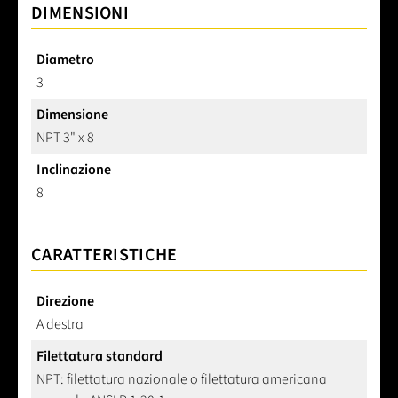
DIMENSIONI
Diametro
3
Dimensione
NPT 3" x 8
Inclinazione
8
CARATTERISTICHE
Direzione
A destra
Filettatura standard
NPT: filettatura nazionale o filettatura americana