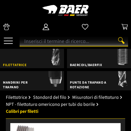
FILETTATRICE
BAERCOIL/BAERFIX
MANDRINI PER
PUNTE DA TRAPANO A
TRAPANO
ROTAZIONE
Filettatrice
Standard del filo
Misuratori di filettatura
NPT - filettatura americana per tubi da barile
Calibri per filetti
Salta la galleria di immagini