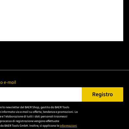
zzo e-mail
Registro
n Sie eine gültige E-Mail-Adresse ein.
re la newsletter del BAER Shop, gestito da BAER Tools
Bitte akzeptieren Sie
 informato via e-mail su offerte, tendenze e promozioni. La
die
e l'elaborazione di tutti i dati personali trasmessi
 processo di registrazione vengono effettuate
Datenschutzerklärung,
da BAER Tools GmbH. Inoltre, si applicano le
informazioni