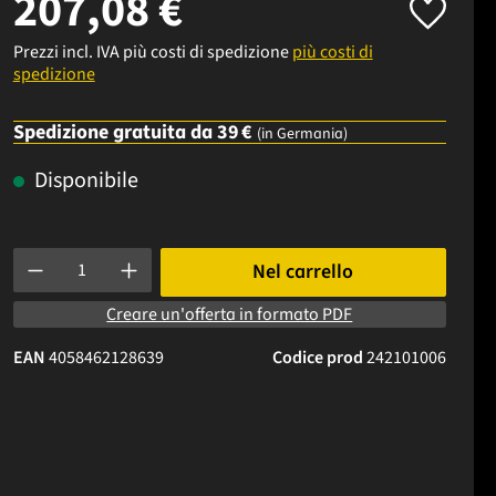
207,08 €
Prezzi incl. IVA più costi di spedizione
più costi di
spedizione
Spedizione gratuita da 39 €
(in Germania)
Disponibile
Quantità del prodotto: inserisci la quantità desiderata o usa i p
Nel carrello
Creare un'offerta in formato PDF
EAN
4058462128639
Codice prod
242101006