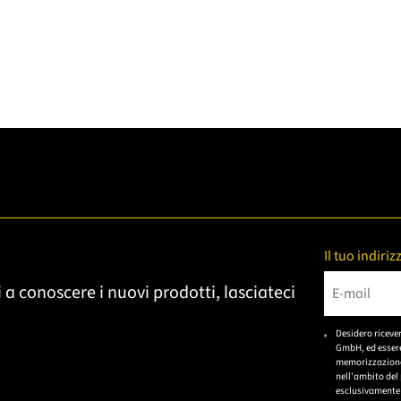
Il tuo indiri
 a conoscere i nuovi prodotti, lasciateci
Bitte gebe
Desidero riceve
GmbH, ed essere
memorizzazione 
nell'ambito del
esclusivamente 