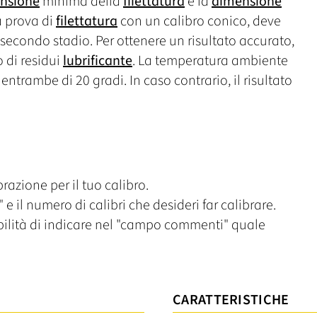
nsione
minima della
filettatura
e la
dimensione
a prova di
filettatura
con un calibro conico, deve
il secondo stadio. Per ottenere un risultato accurato,
o di residui
lubrificante
. La temperatura ambiente
trambe di 20 gradi. In caso contrario, il risultato
razione per il tuo calibro.
 e il numero di calibri che desideri far calibrare.
ibilità di indicare nel "campo commenti" quale
CARATTERISTICHE