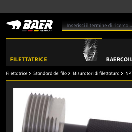
FILETTATRICE
BAERCOIL
Filettatrice
Standard del filo
Misuratori di filettatura
NPT
Salta la galleria di immagini