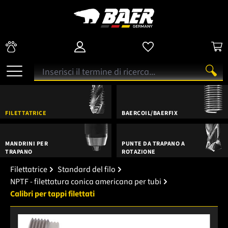
FILETTATRICE
BAERCOIL/BAERFIX
MANDRINI PER
PUNTE DA TRAPANO A
TRAPANO
ROTAZIONE
Filettatrice
Standard del filo
NPTF - filettatura conica americana per tubi
Calibri per tappi filettati
Salta la galleria di immagini