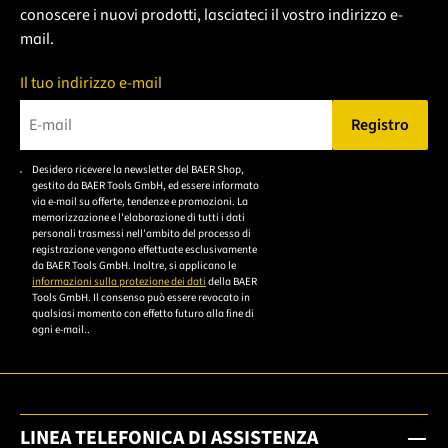
conoscere i nuovi prodotti, lasciateci il vostro indirizzo e-
mail.
Il tuo indirizzo e-mail
Registro
Bitte geben Sie eine gültige E-Mail-Adresse ein.
Desidero ricevere la newsletter del BAER Shop,
Bitte akzeptieren Sie
gestito da BAER Tools GmbH, ed essere informato
die
via e-mail su offerte, tendenze e promozioni. La
memorizzazione e l'elaborazione di tutti i dati
Datenschutzerklärung,
personali trasmessi nell'ambito del processo di
um sich anzumelden.
registrazione vengono effettuate esclusivamente
da BAER Tools GmbH. Inoltre, si applicano le
informazioni sulla protezione dei dati
della BAER
Tools GmbH. Il consenso può essere revocato in
qualsiasi momento con effetto futuro alla fine di
ogni e-mail..
LINEA TELEFONICA DI ASSISTENZA