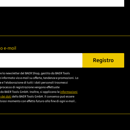
zzo e-mail
Registro
n Sie eine gültige E-Mail-Adresse ein.
re la newsletter del BAER Shop, gestito da BAER Tools
Bitte akzeptieren Sie
 informato via e-mail su offerte, tendenze e promozioni. La
die
e l'elaborazione di tutti i dati personali trasmessi
 processo di registrazione vengono effettuate
Datenschutzerklärung,
da BAER Tools GmbH. Inoltre, si applicano le
informazioni
um sich anzumelden.
 dei dati
della BAER Tools GmbH. Il consenso può essere
siasi momento con effetto futuro alla fine di ogni e-mail..