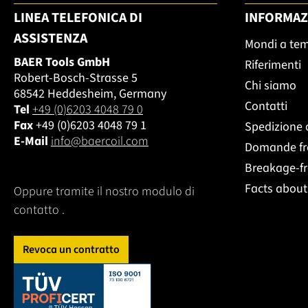
LINEA TELEFONICA DI
INFORMAZ
ASSISTENZA
Mondi a te
BAER Tools GmbH
Riferimenti
Robert-Bosch-Strasse 5
Chi siamo
68542 Heddesheim, Germany
Contatti
Tel
+49 (0)6203 4048 79 0
Fax
+49 (0)6203 4048 79 1
Spedizione 
E-Mail
info@baercoil.com
Domande fr
Breakage-f
Facts abou
Oppure tramite il nostro modulo di
contatto
.
Revoca un contratto
Dieser Link öffnet sich in einem neuen Tab.