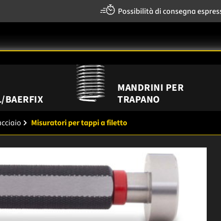
Possibilità di consegna espres
MANDRINI PER
/BAERFIX
TRAPANO
acciaio
Misuratori per tappi a filetto