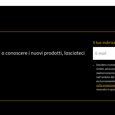
Il tuo indiri
 a conoscere i nuovi prodotti, lasciateci
Bitte gebe
Desidero riceve
GmbH, ed essere
memorizzazione 
nell'ambito del
esclusivamente 
sulla protezione
revocato in qual