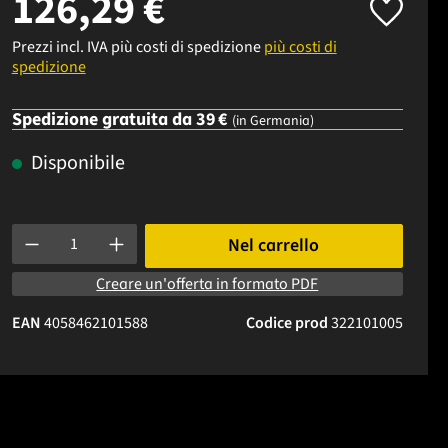
126,29 €
Prezzi incl. IVA più costi di spedizione
più costi di
spedizione
Spedizione gratuita da 39 €
(in Germania)
Disponibile
Quantità del prodotto: inserisci la quantità desiderata o usa i p
Nel carrello
Creare un'offerta in formato PDF
EAN
4058462101588
Codice prod
322101005