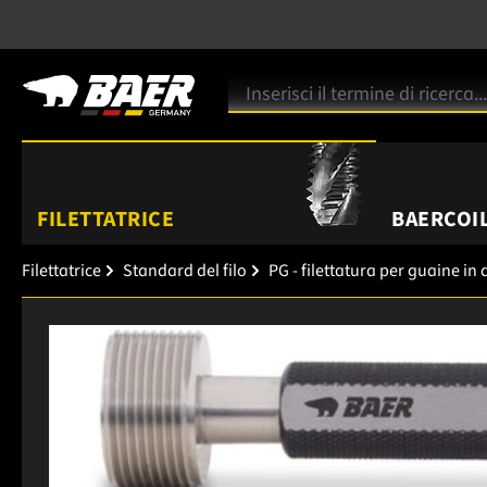
FILETTATRICE
BAERCOIL
Filettatrice
Standard del filo
PG - filettatura per guaine in 
Salta la galleria di immagini