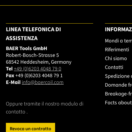
LINEA TELEFONICA DI
INFORMAZ
ASSISTENZA
Mondi a te
BAER Tools GmbH
Riferimenti
Robert-Bosch-Strasse 5
Chi siamo
68542 Heddesheim, Germany
Contatti
Tel
+49 (0)6203 4048 79 0
Fax
+49 (0)6203 4048 79 1
Spedizione 
E-Mail
info@baercoil.com
Domande fr
Breakage-f
Facts abou
Oppure tramite il nostro modulo di
contatto
.
Revoca un contratto