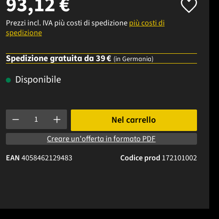
93,12 €
Prezzi incl. IVA più costi di spedizione
più costi di
spedizione
Spedizione gratuita da 39 €
(in Germania)
Disponibile
Quantità del prodotto: inserisci la quantità desiderata o usa i p
Nel carrello
Creare un'offerta in formato PDF
EAN
4058462129483
Codice prod
172101002