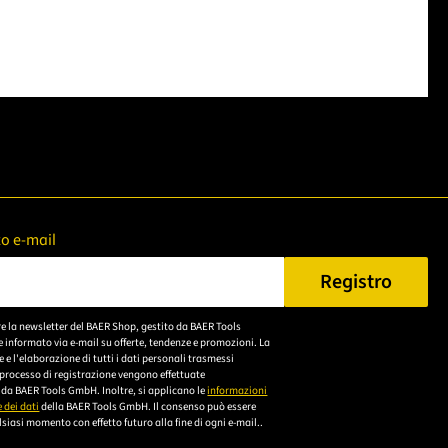
zzo e-mail
Registro
n Sie eine gültige E-Mail-Adresse ein.
re la newsletter del BAER Shop, gestito da BAER Tools
Bitte akzeptieren Sie
 informato via e-mail su offerte, tendenze e promozioni. La
die
e l'elaborazione di tutti i dati personali trasmessi
 processo di registrazione vengono effettuate
Datenschutzerklärung,
da BAER Tools GmbH. Inoltre, si applicano le
informazioni
um sich anzumelden.
 dei dati
della BAER Tools GmbH. Il consenso può essere
siasi momento con effetto futuro alla fine di ogni e-mail..