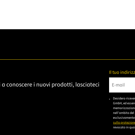
Il tuo indiri
 a conoscere i nuovi prodotti, lasciateci
Bitte gebe
Desidero riceve
GmbH, ed essere
memorizzazione 
nell'ambito del
esclusivamente 
sulla protezione
revocato in qual