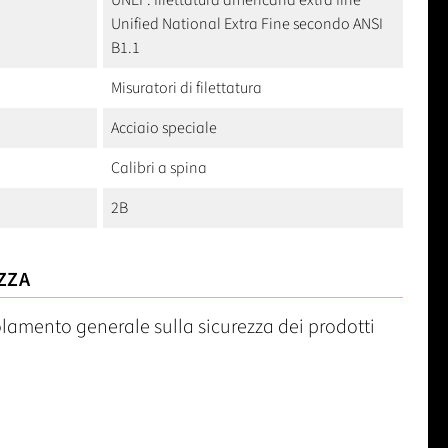
UNEF: filettatura americana extra fine
Unified National Extra Fine secondo ANSI
B1.1
Misuratori di filettatura
Acciaio speciale
Calibri a spina
2B
ZZA
olamento generale sulla sicurezza dei prodotti