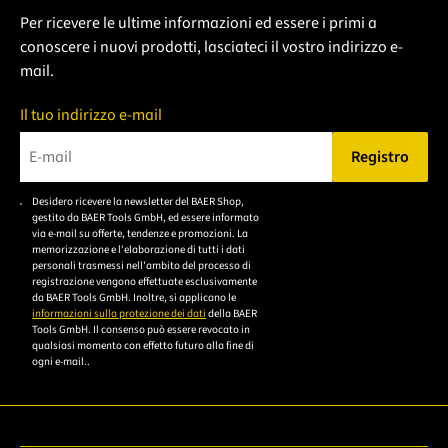
Per ricevere le ultime informazioni ed essere i primi a
conoscere i nuovi prodotti, lasciateci il vostro indirizzo e-
mail.
Il tuo indirizzo e-mail
Registro
Bitte geben Sie eine gültige E-Mail-Adresse ein.
Desidero ricevere la newsletter del BAER Shop,
Bitte akzeptieren Sie
gestito da BAER Tools GmbH, ed essere informato
die
via e-mail su offerte, tendenze e promozioni. La
memorizzazione e l'elaborazione di tutti i dati
Datenschutzerklärung,
personali trasmessi nell'ambito del processo di
um sich anzumelden.
registrazione vengono effettuate esclusivamente
da BAER Tools GmbH. Inoltre, si applicano le
informazioni sulla protezione dei dati
della BAER
Tools GmbH. Il consenso può essere revocato in
qualsiasi momento con effetto futuro alla fine di
ogni e-mail..