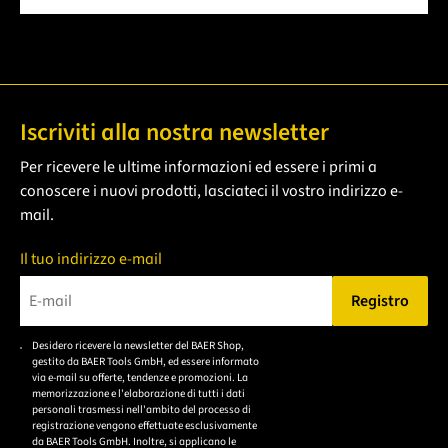
Iscriviti alla nostra newsletter
Per ricevere le ultime informazioni ed essere i primi a
conoscere i nuovi prodotti, lasciateci il vostro indirizzo e-
mail.
Il tuo indirizzo e-mail
Registro
Bitte geben Sie eine gültige E-Mail-Adresse ein.
Desidero ricevere la newsletter del BAER Shop,
Bitte akzeptieren Sie
gestito da BAER Tools GmbH, ed essere informato
die
via e-mail su offerte, tendenze e promozioni. La
memorizzazione e l'elaborazione di tutti i dati
Datenschutzerklärung,
personali trasmessi nell'ambito del processo di
um sich anzumelden.
registrazione vengono effettuate esclusivamente
da BAER Tools GmbH. Inoltre, si applicano le