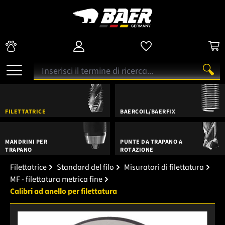
FILETTATRICE
BAERCOIL/BAERFIX
MANDRINI PER
PUNTE DA TRAPANO A
TRAPANO
ROTAZIONE
Filettatrice
Standard del filo
Misuratori di filettatura
MF - filettatura metrica fine
Calibri ad anello per filettatura
Salta la galleria di immagini